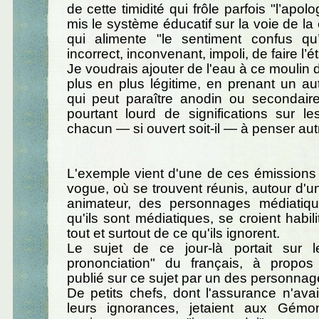
de cette timidité qui frôle parfois "l’apol
mis le système éducatif sur la voie de la
qui alimente "le sentiment confus qu
incorrect, inconvenant, impoli, de faire l’ét
Je voudrais ajouter de l'eau à ce moulin 
plus en plus légitime, en prenant un a
qui peut paraître anodin ou secondair
pourtant lourd de significations sur les
chacun — si ouvert soit-il — à penser au
L'exemple vient d'une de ces émissions 
vogue, où se trouvent réunis, autour d'un
animateur, des personnages médiatiqu
qu'ils sont médiatiques, se croient habil
tout et surtout de ce qu'ils ignorent.
Le sujet de ce jour-là portait sur 
prononciation" du français, à propo
publié sur ce sujet par un des personnag
De petits chefs, dont l'assurance n'ava
leurs ignorances, jetaient aux Gémo