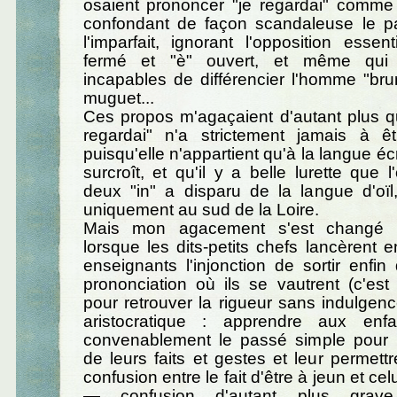
osaient prononcer "je regardai" comme 
confondant de façon scandaleuse le p
l'imparfait, ignorant l'opposition essent
fermé et "è" ouvert, et même qui 
incapables de différencier l'homme "bru
muguet...
Ces propos m'agaçaient d'autant plus q
regardai" n'a strictement jamais à ê
puisqu'elle n'appartient qu'à la langue écri
surcroît, et qu'il y a belle lurette que 
deux "in" a disparu de la langue d'oïl
uniquement au sud de la Loire.
Mais mon agacement s'est changé 
lorsque les dits-petits chefs lancèrent e
enseignants l'injonction de sortir enfi
prononciation où ils se vautrent (c'est
pour retrouver la rigueur sans indulgen
aristocratique : apprendre aux enfa
convenablement le passé simple pour
de leurs faits et gestes et leur permettr
confusion entre le fait d'être à jeun et cel
— confusion d'autant plus grav