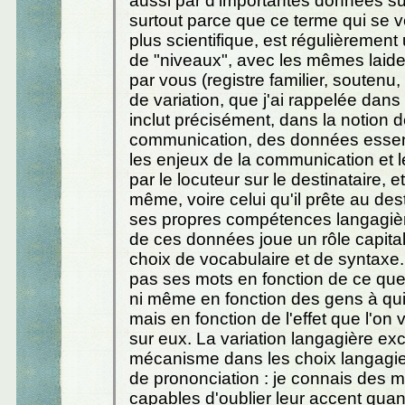
aussi par d'importantes données sub
surtout parce que ce terme qui se vo
plus scientifique, est régulièrement 
de "niveaux", avec les mêmes laid
par vous (registre familier, soutenu,
de variation, que j'ai rappelée dans le
inclut précisément, dans la notion d
communication, des données esse
les enjeux de la communication et l
par le locuteur sur le destinataire, et
même, voire celui qu'il prête au dest
ses propres compétences langagiè
de ces données joue un rôle capita
choix de vocabulaire et de syntaxe.
pas ses mots en fonction de ce que l
ni même en fonction des gens à qui
mais en fonction de l'effet que l'on 
sur eux. La variation langagière exc
mécanisme dans les choix langagie
de prononciation : je connais des 
capables d'oublier leur accent quan