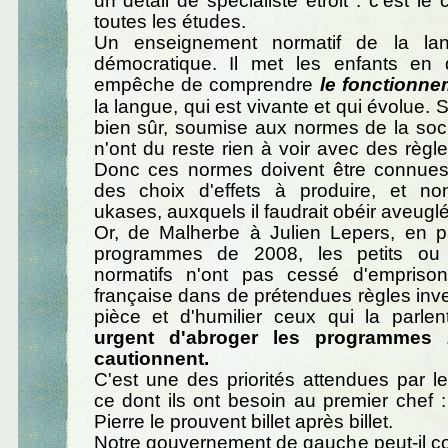
un détail de spécialiste étroit : c'est 
toutes les études.
Un enseignement normatif de la lan
démocratique. Il met les enfants en 
empêche de comprendre
le fonctionne
la langue, qui est vivante et qui évolue. So
bien sûr, soumise aux normes de la soci
n'ont du reste rien à voir avec des règle
Donc ces normes doivent être connue
des choix d'effets à produire, et 
ukases, auxquels il faudrait obéir aveugl
Or, de Malherbe à Julien Lepers, en p
programmes de 2008, les petits ou
normatifs n'ont pas cessé d'empriso
française dans de prétendues règles inv
pièce et d'humilier ceux qui la parle
urgent d'abroger les programmes 
cautionnent.
C'est une des priorités attendues par l
ce dont ils ont besoin au premier chef : 
Pierre le prouvent billet après billet.
Notre gouvernement de gauche peut-il c