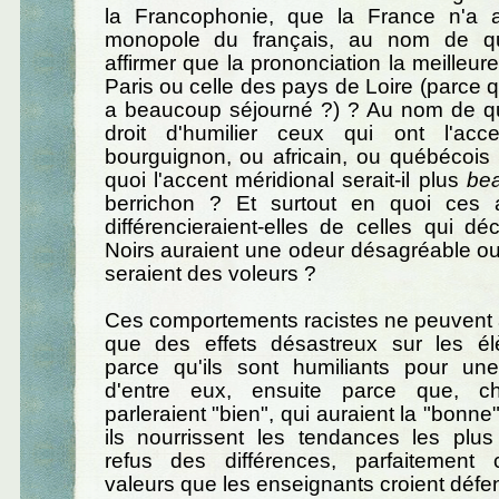
la Francophonie, que la France n'a 
monopole du français, au nom de quo
affirmer que la prononciation la meilleure
Paris ou celle des pays de Loire (parce q
a beaucoup séjourné ?) ? Au nom de quo
droit d'humilier ceux qui ont l'acc
bourguignon, ou africain, ou québécois
quoi l'accent méridional serait-il plus
be
berrichon ? Et surtout en quoi ces a
différencieraient-elles de celles qui dé
Noirs auraient une odeur désagréable o
seraient des voleurs ?
Ces comportements racistes ne peuvent 
que des effets désastreux sur les él
parce qu'ils sont humiliants pour un
d'entre eux, ensuite parce que, c
parleraient "bien", qui auraient la "bonne
ils nourrissent les tendances les plu
refus des différences, parfaitement 
valeurs que les enseignants croient défe