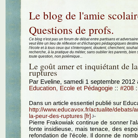
Aller au contenu
|
Aller au menu
|
Aller à la recherche
Le blog de l'amie scolair
Questions de profs.
Ce blog n'est pas un forum de débat entre partisans et adversaire
veut être un lieu de réflexion et d'échanges pédagogiques destin
l'école et à tous ceux qui s'interrogent, doutent, cherchent, souhai
recherche, à la pratique du métier, sans oublier les parents, bie
toute question, non polémique...
Le goût amer et inquiétant de la
ruptures
Par Eveline, samedi 1 septembre 2012
Education, Ecole et Pédagogie
::
#208
:
Dans un article essentiel publié sur Educ
http://www.educavox.fr/actualite/debats/ar
la-peur-des-ruptures
Pierre Frakowiak continue de sonner l'a
fonte insidieuse, mais tenace, des espoi
refondation de l'école. Il donne de no