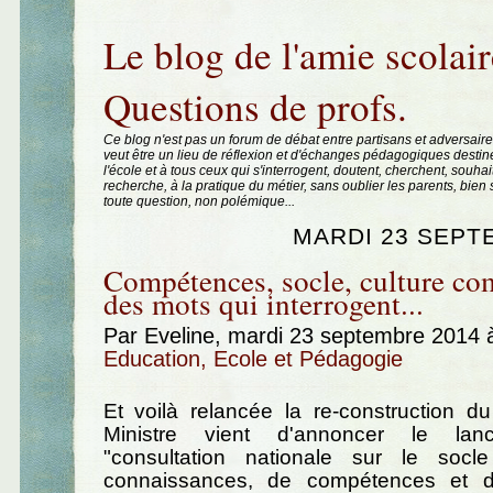
Aller au contenu
|
Aller au menu
|
Aller à la recherche
Le blog de l'amie scolair
Questions de profs.
Ce blog n'est pas un forum de débat entre partisans et adversaire
veut être un lieu de réflexion et d'échanges pédagogiques destin
l'école et à tous ceux qui s'interrogent, doutent, cherchent, souhai
recherche, à la pratique du métier, sans oublier les parents, bie
toute question, non polémique...
MARDI 23 SEPT
Compétences, socle, culture c
des mots qui interrogent...
Par Eveline, mardi 23 septembre 2014 
Education, Ecole et Pédagogie
Et voilà relancée la re-construction d
Ministre vient d'annoncer le lan
"consultation nationale sur le so
connaissances, de compétences et de