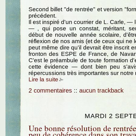
Second billet "de rentrée" et version "form
précédent.
Il est inspiré d'un courrier de L. Carle, — le
— , qui pose un constat, méritant, sem
début de nouvelle année scolaire, d'êt
réflexion de nos amis (et de ceux qui ne 
peut même dire qu'il devrait être inscrit en
fronton des ESPE de France, de Navarre
C'est le préambule de toute formation d'
cette évidence — dont bien peu s'av
répercussions très importantes sur notre 
Lire la suite
2 commentaires
::
aucun trackback
MARDI 2 SEPT
Une bonne résolution de rentrée
peu de cohérence dans son trava