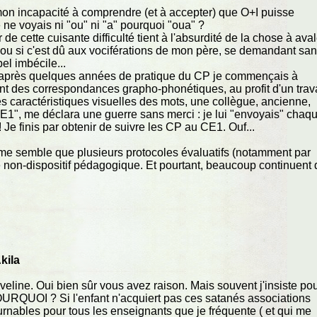
on incapacité à comprendre (et à accepter) que O+I puisse
 ne voyais ni "ou" ni "a" pourquoi "oua" ?
 de cette cuisante difficulté tient à l'absurdité de la chose à ava
ou si c'est dû aux vociférations de mon père, se demandant sa
el imbécile...
u'après quelques années de pratique du CP je commençais à
nt des correspondances grapho-phonétiques, au profit d'un trava
s caractéristiques visuelles des mots, une collègue, ancienne,
1", me déclara une guerre sans merci : je lui "envoyais" chaq
Je finis par obtenir de suivre les CP au CE1. Ouf...
l me semble que plusieurs protocoles évaluatifs (notamment par
e non-dispositif pédagogique. Et pourtant, beaucoup continuent 
kila
veline. Oui bien sûr vous avez raison. Mais souvent j'insiste po
OURQUOI ? Si l'enfant n'acquiert pas ces satanés associations
nables pour tous les enseignants que je fréquente ( et qui me