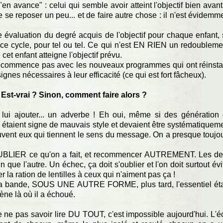
"en avance" : celui qui semble avoir atteint l'objectif bien avant
e se reposer un peu... et de faire autre chose : il n'est évidemm
 évaluation du degré acquis de l'objectif pour chaque enfant, s
ce cycle, pour tel ou tel. Ce qui n'est EN RIEN un redoubleme
t enfant atteigne l'objectif prévu.
e recommence pas avec les nouveaux programmes qui ont réinsta
gnes nécessaires à leur efficacité (ce qui est fort fâcheux).
 Est-vrai ? Sinon, comment faire alors ?
t lui ajouter... un adverbe ! Eh oui, même si des génération
 étaient signe de mauvais style et devaient être systématiquem
ouvent eux qui tiennent le sens du message. On a presque toujo
t OUBLIER ce qu'on a fait, et recommencer AUTREMENT. Les d
que l'autre. Un échec, ça doit s'oublier et l'on doit surtout évi
r la ration de lentilles à ceux qui n'aiment pas ça !
r la bande, SOUS UNE AUTRE FORME, plus tard, l'essentiel ét
mène là où il a échoué.
e ne pas savoir lire DU TOUT, c'est impossible aujourd'hui. L'éc