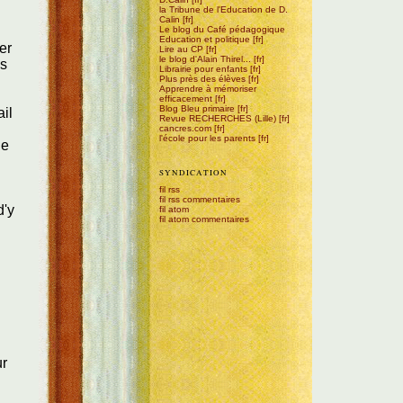
la Tribune de l'Education de D.
Calin
Le blog du Café pédagogique
Education et politique
ler
Lire au CP
le blog d'Alain Thirel...
ns
Librairie pour enfants
Plus près des élèves
Apprendre à mémoriser
efficacement
Blog Bleu primaire
il
Revue RECHERCHES (Lille)
cancres.com
l'école pour les parents
ue
SYNDICATION
fil rss
fil rss commentaires
d'y
fil atom
fil atom commentaires
ur