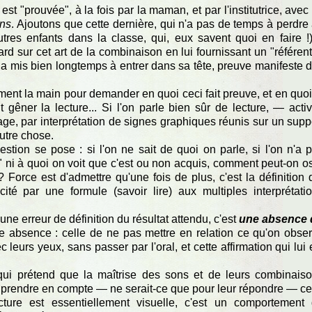
 est "prouvée", à la fois par la maman, et par l'institutrice, avec
ons
. Ajoutons que cette dernière, qui n'a pas de temps à perdre
tres enfants dans la classe, qui, eux savent quoi en faire !
d sur cet art de la combinaison en lui fournissant un "référent
u" a mis bien longtemps à entrer dans sa tête, preuve manifeste 
ement la main pour demander en quoi ceci fait preuve, et en quoi
gêner la lecture... Si l'on parle bien sûr de lecture, — activ
e, par interprétation de signes graphiques réunis sur un supp
autre chose.
stion se pose : si l'on ne sait de quoi on parle, si l'on n'a 
e" ni à quoi on voit que c'est ou non acquis, comment peut-on o
? Force est d'admettre qu'une fois de plus, c'est la définition 
cité par une formule (savoir lire) aux multiples interprétati
une erreur de définition du résultat attendu, c'est
une absence 
tre absence : celle de ne pas mettre en relation ce qu'on obse
c leurs yeux, sans passer par l'oral, et cette affirmation qui lui 
qui prétend que la maîtrise des sons et de leurs combinais
ans prendre en compte — ne serait-ce que pour leur répondre — c
ecture est essentiellement visuelle, c'est un comportement