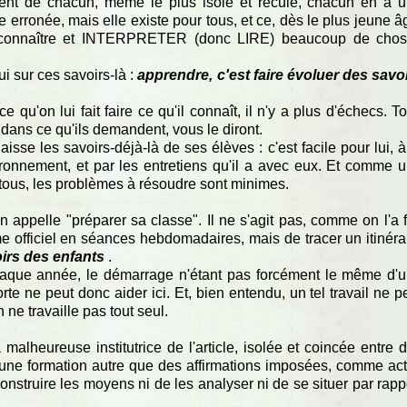
ment de chacun, même le plus isolé et reculé, chacun en a 
e erronée, mais elle existe pour tous, et ce, dès le plus jeune â
t reconnaître et INTERPRETER (donc LIRE) beaucoup de cho
i sur ces savoirs-là :
apprendre, c'est faire évoluer des savo
 qu'on lui fait faire ce qu'il connaît, il n'y a plus d'échecs. T
 dans ce qu'ils demandent, vous le diront.
sse les savoirs-déjà-là de ses élèves : c'est facile pour lui, à
ironnement, et par les entretiens qu'il a avec eux. Et comme 
tous, les problèmes à résoudre sont minimes.
n appelle "préparer sa classe". Il ne s'agit pas, comme on l'a f
 officiel en séances hebdomadaires, mais de tracer un itinéra
oirs des enfants
.
 chaque année, le démarrage n'étant pas forcément le même d'
te ne peut donc aider ici. Et, bien entendu, un tel travail ne p
 ne travaille pas tout seul.
 malheureuse institutrice de l'article, isolée et coincée entre 
ucune formation autre que des affirmations imposées, comme ac
onstruire les moyens ni de les analyser ni de se situer par rapp