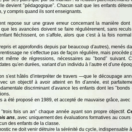
le devient "pédagogique". Chacun sait que les enfants détest
n, y compris quand ils sont enseignants.
ement repose sur une grave erreur concernant la manière dont
que les avancées doivent se faire régulièrement, sans reculs
nfant fléchissent, on s'affole, alors que c'est à la fois normal
epris et approfondis depuis par beaucoup d'autres), menés d
entissage ne s'effectue pas de façon régulière, mais procède 
et même de régressions, nécessaires au "bond" suivant. 
dates qu'en durées, variant d'un individu à l'autre et d'une épo
n s'est hâtés d'interpréter de travers —que le découpage an
c un objectif à avoir atteint en fin d'année, est parfaitem
 fondamentale discriminant d'avance les enfants dont les "bonds
ions.
cles a été proposé en 1989, et accepté de mauvaise grâce, avec
s "trois fois un an" chaque année ayant son propre objectif.
C
ois ans
, avec uniquement des évaluations formatives au cours
acun des enfants de la classe.
tic ne doit venir détruire la sérénité du cycle, indispensable à