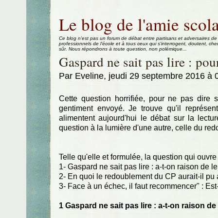
Aller au contenu
|
Aller au menu
|
Aller à la recherche
Le blog de l'amie scola
Ce blog n'est pas un forum de débat entre partisans et adversaires de
professionnels de l'école et à tous ceux qui s'interrogent, doutent, che
sûr. Nous répondrons à toute question, non polémique...
Gaspard ne sait pas lire : pou
Par Eveline, jeudi 29 septembre 2016 à
Cette question horrifiée, pour ne pas dire 
gentiment envoyé. Je trouve qu'il représen
alimentent aujourd'hui le débat sur la lect
question à la lumière d'une autre, celle du re
Telle qu'elle et formulée, la question qui ouvre 
1- Gaspard ne sait pas lire : a-t-on raison de le
2- En quoi le redoublement du CP aurait-il p
3- Face à un échec, il faut recommencer" : Est
1 Gaspard ne sait pas lire : a-t-on raison de 