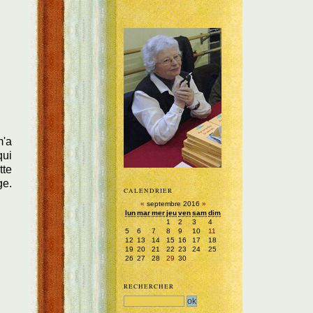
m'a
qui
tte
ge.
CALENDRIER
«
septembre 2016
»
lun
mar
mer
jeu
ven
sam
dim
1
2
3
4
5
6
7
8
9
10
11
12
13
14
15
16
17
18
19
20
21
22
23
24
25
26
27
28
29
30
RECHERCHER