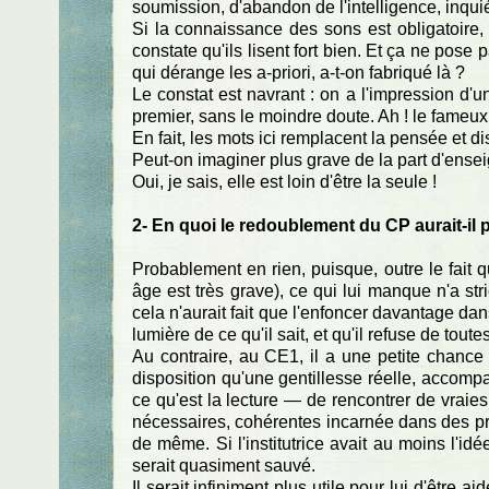
soumission, d'abandon de l'intelligence, inquiét
Si la connaissance des sons est obligatoire,
constate qu'ils lisent fort bien. Et ça ne pose
qui dérange les a-priori, a-t-on fabriqué là ?
Le constat est navrant : on a l'impression d'u
premier, sans le moindre doute. Ah ! le fameux
En fait, les mots ici remplacent la pensée et di
Peut-on imaginer plus grave de la part d'ensei
Oui, je sais, elle est loin d'être la seule !
2- En quoi le redoublement du CP aurait-il
Probablement en rien, puisque, outre le fait 
âge est très grave), ce qui lui manque n'a str
cela n'aurait fait que l'enfoncer davantage dan
lumière de ce qu'il sait, et qu'il refuse de toute
Au contraire, au CE1, il a une petite chance 
disposition qu'une gentillesse réelle, accomp
ce qu'est la lecture — de rencontrer de vraies 
nécessaires, cohérentes incarnée dans des proje
de même. Si l'institutrice avait au moins l'id
serait quasiment sauvé.
Il serait infiniment plus utile pour lui d'être 