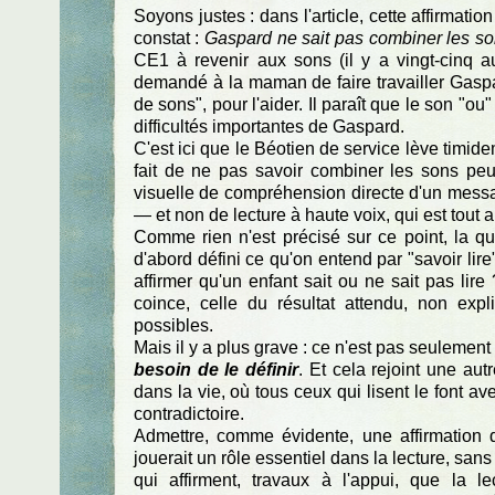
Soyons justes : dans l'article, cette affirmation
constat :
Gaspard ne sait pas combiner les s
CE1 à revenir aux sons (il y a vingt-cinq au
demandé à la maman de faire travailler Gaspar
de sons", pour l'aider. Il paraît que le son "o
difficultés importantes de Gaspard.
C'est ici que le Béotien de service lève timid
fait de ne pas savoir combiner les sons peut 
visuelle de compréhension directe d'un messag
— et non de lecture à haute voix, qui est tout 
Comme rien n'est précisé sur ce point, la que
d'abord défini ce qu'on entend par "savoir lir
affirmer qu'un enfant sait ou ne sait pas lire 
coince, celle du résultat attendu, non expli
possibles.
Mais il y a plus grave : ce n'est pas seulement 
besoin de le définir
. Et cela rejoint une au
dans la vie, où tous ceux qui lisent le font ave
contradictoire.
Admettre, comme évidente, une affirmation 
jouerait un rôle essentiel dans la lecture, s
qui affirment, travaux à l'appui, que la l