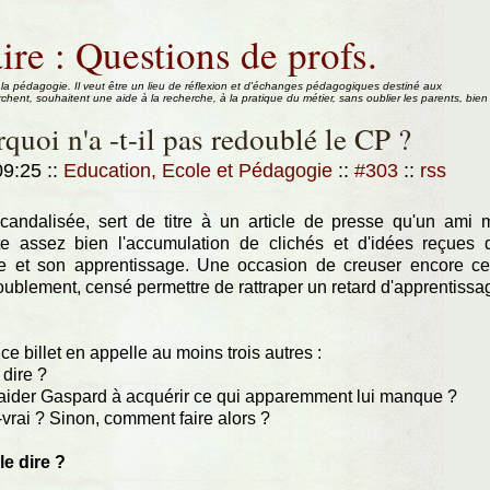
ire : Questions de profs.
 la pédagogie. Il veut être un lieu de réflexion et d'échanges pédagogiques destiné aux
rchent, souhaitent une aide à la recherche, à la pratique du métier, sans oublier les parents, bien
rquoi n'a -t-il pas redoublé le CP ?
 09:25
::
Education, Ecole et Pédagogie
::
#303
::
rss
scandalisée, sert de titre à un article de presse qu'un ami 
te assez bien l'accumulation de clichés et d'idées reçues 
ure et son apprentissage. Une occasion de creuser encore ce
doublement, censé permettre de rattraper un retard d'apprentissa
ce billet en appelle au moins trois autres :
 dire ?
u aider Gaspard à acquérir ce qui apparemment lui manque ?
-vrai ? Sinon, comment faire alors ?
le dire ?