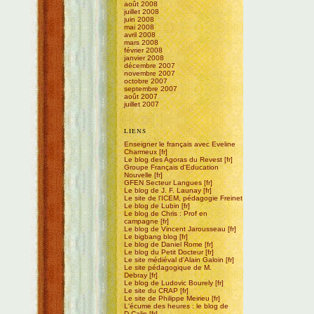
août 2008
juillet 2008
juin 2008
mai 2008
avril 2008
mars 2008
février 2008
janvier 2008
décembre 2007
novembre 2007
octobre 2007
septembre 2007
août 2007
juillet 2007
LIENS
Enseigner le français avec Eveline
Charmeux
Le blog des Agoras du Revest
Groupe Français d'Education
Nouvelle
GFEN Secteur Langues
Le blog de J. F. Launay
Le site de l'ICEM, pédagogie Freinet
Le blog de Lubin
Le blog de Chris : Prof en
campagne
Le blog de Vincent Jarousseau
Le bigbang blog
Le blog de Daniel Rome
Le blog du Petit Docteur
Le site médiéval d'Alain Galoin
Le site pédagogique de M.
Debray
Le blog de Ludovic Bourely
Le site du CRAP
Le site de Philippe Meirieu
L'écume des heures : le blog de
D.Calin