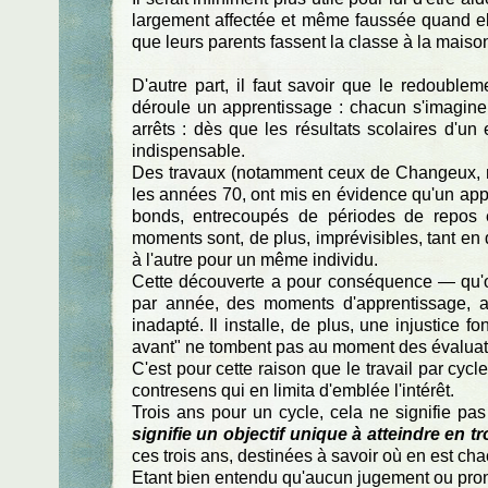
largement affectée et même faussée quand el
que leurs parents fassent la classe à la maiso
D'autre part, il faut savoir que le redoubl
déroule un apprentissage : chacun s'imagine 
arrêts : dès que les résultats scolaires d'un e
indispensable.
Des travaux (notamment ceux de Changeux, r
les années 70, ont mis en évidence qu'un appr
bonds, entrecoupés de périodes de repos 
moments sont, de plus, imprévisibles, tant en 
à l'autre pour un même individu.
Cette découverte a pour conséquence — qu'o
par année, des moments d'apprentissage, ave
inadapté. Il installe, de plus, une injustice
avant" ne tombent pas au moment des évaluat
C'est pour cette raison que le travail par cy
contresens qui en limita d'emblée l'intérêt.
Trois ans pour un cycle, cela ne signifie pa
signifie un objectif unique à atteindre en tr
ces trois ans, destinées à savoir où en est ch
Etant bien entendu qu'aucun jugement ou pronos