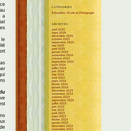
 ce
CATÉGORIES
 au
Education, Ecole et Pédagogie
) a
iel
ARCHIVES
des
avril 2026
mars 2026
décembre 2025
 le
octobre 2025
septembre 2025
ité
mai 2025
avril 2025
ort
janvier 2025
novembre 2024
octobre 2024
septembre 2024
pas
août 2024
ser
juillet 2024
juin 2024
qui
mai 2024
avril 2024
ons
mars 2024
février 2024
janvier 2024
décembre 2023
du
novembre 2023
rve
octobre 2023
septembre 2023
est
juillet 2023
juin 2023
mai 2023
avril 2023
ons
mars 2023
février 2023
eux
janvier 2023
décembre 2022
 de
novembre 2022