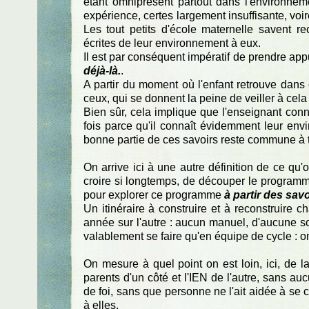
étant omniprésent partout dans l'environne
expérience, certes largement insuffisante, voir
Les tout petits d'école maternelle saven
écrites de leur environnement à eux.
Il est par conséquent impératif de prendre appu
déjà-là.
.
A partir du moment où l'enfant retrouve dans ce
ceux, qui se donnent la peine de veiller à cela
Bien sûr, cela implique que l'enseignant connai
fois parce qu'il connaît évidemment leur env
bonne partie de ces savoirs reste commune à 
On arrive ici à une autre définition de ce qu'o
croire si longtemps, de découper le programme
pour explorer ce programme
à partir des sav
Un itinéraire à construire et à reconstruire
année sur l'autre : aucun manuel, d'aucune sor
valablement se faire qu'en équipe de cycle : on
On mesure à quel point on est loin, ici, de la
parents d'un côté et l'IEN de l'autre, sans a
de foi, sans que personne ne l'ait aidée à se c
à elles.