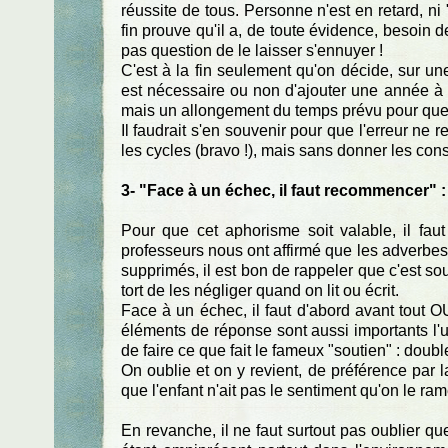
réussite de tous. Personne n'est en retard, ni 
fin prouve qu'il a, de toute évidence, besoin d
pas question de le laisser s'ennuyer !
C'est à la fin seulement qu'on décide, sur une
est nécessaire ou non d'ajouter une année à 
mais un allongement du temps prévu pour que ce
Il faudrait s'en souvenir pour que l'erreur n
les cycles (bravo !), mais sans donner les consi
3- "Face à un échec, il faut recommencer" :
Pour que cet aphorisme soit valable, il fau
professeurs nous ont affirmé que les adverbes
supprimés, il est bon de rappeler que c'est s
tort de les négliger quand on lit ou écrit.
Face à un échec, il faut d'abord avant tou
éléments de réponse sont aussi importants l'un 
de faire ce que fait le fameux "soutien" : double
On oublie et on y revient, de préférence pa
que l'enfant n'ait pas le sentiment qu'on le ra
En revanche, il ne faut surtout pas oublier qu