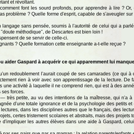
ant et révoltant.
 comment font les sourd profonds, pour apprendre à lire ? Or,
 pas problème ? Quelle forme d'esprit, capable de s'aveugler sur
n langage sans pensée, soumis à l'autorité de celui qui a parlé
 "doute méthodique", de Descartes est bien loin !
spensent de se servir de celle-ci.
gnants ? Quelle formation cette enseignante a-t-elle reçue ?
 pu aider Gaspard à acquérir ce qui apparemment lui manqu
qu'un redoublement l'aurait coupé de ses camarades (ce qui à 
ictement rien à voir avec son apprentissage de la lecture. De fa
s une activité à laquelle il ne comprend rien, qui est à des ann
s ses forces.
— très petite, au vu des intentions de la maîtresse, qui n'a à
agnée d'une totale ignorance et de la psychologie des petits et
lectures, dans les disciplines autres que le français, des lectu
ts, certes tristement scolaires et abstraits, mais des projets t
ée d'impliquer les autres élèves dans une aide à Gaspard, celui
aidé par ses pairs que par sa maman : la relation parents/enfants 