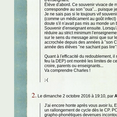
Élève d'abord. Ce souvenir vivace de m
correspondre au son "oua"... puisque je
Je ne sais pas si le toujours vif souvenir
(comme un médicament au goût infect) 
doute s'il n'avait pas mis au monde un b
Souvenir d'enseignant ensuite. Lorsq
réduire au strict minimum l'enseigneme
sur le sens du message ainsi que sur le
accrochée depuis des années à "son CE
année des élèves "ne sachant pas lire"! 
Quant à l'efficacité du redoublement, i
feu la DEP) ont montré les limites de c
croire, parents ou enseignants...
Va comprendre Charles !
;-(
2.
Le dimanche 2 octobre 2016 à 19:10, par
A
J'ai encore honte après vous avoir lu, E
un rallongement de cycle dès le CP. P
grapho-phonétiques devenues incontour