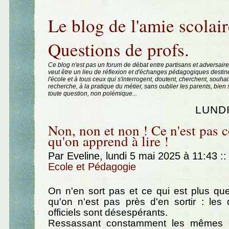
Aller au contenu
|
Aller au menu
|
Aller à la recherche
Le blog de l'amie scolair
Questions de profs.
Ce blog n'est pas un forum de débat entre partisans et adversaire
veut être un lieu de réflexion et d'échanges pédagogiques destin
l'école et à tous ceux qui s'interrogent, doutent, cherchent, souhai
recherche, à la pratique du métier, sans oublier les parents, bie
toute question, non polémique...
LUNDI
Non, non et non ! Ce n'est pas
qu'on apprend à lire !
Par Eveline, lundi 5 mai 2025 à 11:43
::
Ecole et Pédagogie
On n'en sort pas et ce qui est plus que
qu'on n'est pas près d'en sortir : les 
officiels sont désespérants.
Ressassant constamment les mêmes er