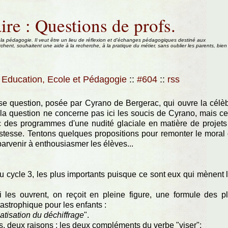
ire : Questions de profs.
 la pédagogie. Il veut être un lieu de réflexion et d'échanges pédagogiques destiné aux
rchent, souhaitent une aide à la recherche, à la pratique du métier, sans oublier les parents, bien
Education, Ecole et Pédagogie
::
#604
::
rss
use question, posée par Cyrano de Bergerac, qui ouvre la célè
 la question ne concerne pas ici les soucis de Cyrano, mais c
ec des programmes d'une nudité glaciale en matière de projets
istesse. Tentons quelques propositions pour remonter le moral
 parvenir à enthousiasmer les élèves...
cycle 3, les plus importants puisque ce sont eux qui mènent 
 les ouvrent, on reçoit en pleine figure, une formule des p
astrophique pour les enfants :
matisation du déchiffrage
".
s, deux raisons : les deux compléments du verbe "viser":