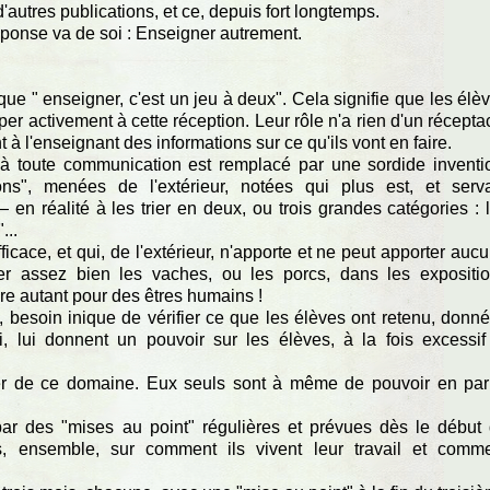
d'autres publications, et ce, depuis fort longtemps.
éponse va de soi : Enseigner autrement.
ue " enseigner, c'est un jeu à deux". Cela signifie que les élè
er activement à cette réception. Leur rôle n'a rien d'un récepta
nt à l'enseignant des informations sur ce qu'ils vont en faire.
e à toute communication est remplacé par une sordide inventi
ons", menées de l'extérieur, notées qui plus est, et serv
n réalité à les trier en deux, ou trois grandes catégories : 
...
fficace, et qui, de l'extérieur, n'apporte et ne peut apporter auc
iser assez bien les vaches, ou les porcs, dans les expositi
aire autant pour des êtres humains !
, besoin inique de vérifier ce que les élèves ont retenu, donn
i, lui donnent un pouvoir sur les élèves, à la fois excessif
per de ce domaine. Eux seuls sont à même de pouvoir en par
par des "mises au point" régulières et prévues dès le début
es, ensemble, sur comment ils vivent leur travail et comm