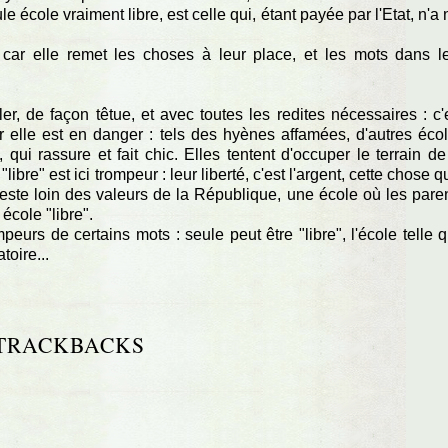
e école vraiment libre, est celle qui, étant payée par l'Etat, n'a 
, car elle remet les choses à leur place, et les mots dans l
r, de façon têtue, et avec toutes les redites nécessaires : c'
ar elle est en danger : tels des hyènes affamées, d'autres éco
, qui rassure et fait chic. Elles tentent d'occuper le terrain de
 "libre" est ici trompeur : leur liberté, c'est l'argent, cette chose q
este loin des valeurs de la République, une école où les pare
école "libre".
eurs de certains mots : seule peut être "libre", l'école telle 
toire...
TRACKBACKS