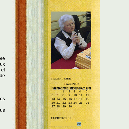
bre
eux
 et
 de
CALENDRIER
«
avril 2026
lun
mar
mer
jeu
ven
sam
dim
1
2
3
4
5
6
7
8
9
10
11
12
les
13
14
15
16
17
18
19
20
21
22
23
24
25
26
27
28
29
30
lus
RECHERCHER