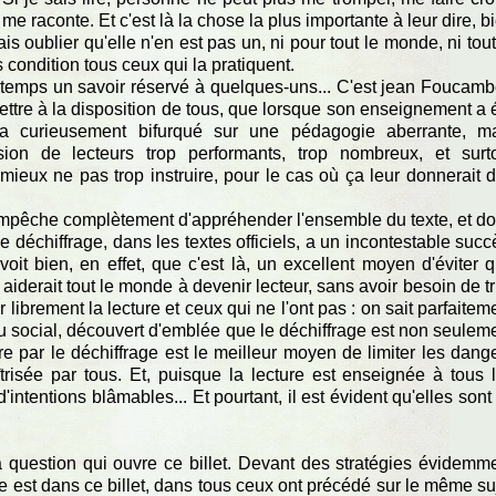
n me raconte. Et c'est là la chose la plus importante à leur dire, b
is oublier qu'elle n'en est pas un, ni pour tout le monde, ni tout
 condition tous ceux qui la pratiquent.
ongtemps un savoir réservé à quelques-uns... C'est jean Foucamb
mettre à la disposition de tous, que lorsque son enseignement a 
 a curieusement bifurqué sur une pédagogie aberrante, m
ion de lecteurs trop performants, trop nombreux, et surt
 mieux ne pas trop instruire, pour le cas où ça leur donnerait 
r empêche complètement d'appréhender l'ensemble du texte, et d
e déchiffrage, dans les textes officiels, a un incontestable succ
t bien, en effet, que c'est là, un excellent moyen d'éviter 
 aiderait tout le monde à devenir lecteur, sans avoir besoin de tr
er librement la lecture et ceux qui ne l'ont pas : on sait parfaitem
ieu social, découvert d'emblée que le déchiffrage est non seulem
re par le déchiffrage est le meilleur moyen de limiter les dang
risée par tous. Et, puisque la lecture est enseignée à tous 
intentions blâmables... Et pourtant, il est évident qu'elles sont 
 question qui ouvre ce billet. Devant des stratégies évidemm
se est dans ce billet, dans tous ceux ont précédé sur le même su