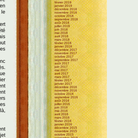
février 2019
ien
janvier 2019
décembre 2018
 le
novembre 2018
octobre 2018
septembre 2018
août 2018
ert
juillet 2018
été
juin 2018
mai 2018
ais
avril 2018
mars 2018
out
février 2018
janvier 2018
des
décembre 2017
novembre 2017
octobre 2017
septembre 2017
onc
août 2017
ès.
juin 2017
mai 2017
que
avril 2017
mars 2017
ier
février 2017
janvier 2017
ent
décembre 2016
novembre 2016
ent
octobre 2016
ers
septembre 2016
août 2016
les
juillet 2016
juin 2016
là,
mai 2016
avril 2016
mars 2016
février 2016
janvier 2016
décembre 2015
ent
novembre 2015
jet
octobre 2015
septembre 2015