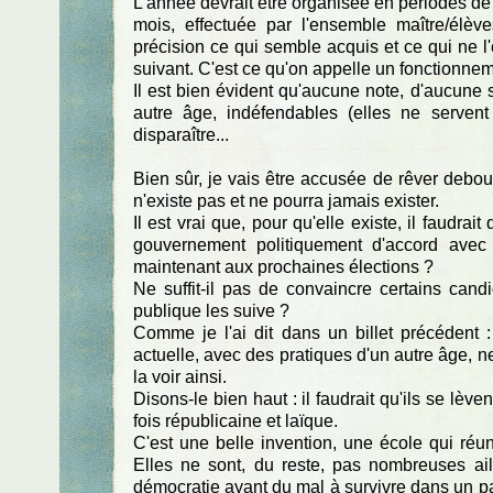
L'année devrait être organisée en périodes de 
mois, effectuée par l'ensemble maître/élè
précision ce qui semble acquis et ce qui ne l'
suivant. C'est ce qu'on appelle un fonctionnem
Il est bien évident qu'aucune note, d'aucune s
autre âge, indéfendables (elles ne servent
disparaître...
Bien sûr, je vais être accusée de rêver debou
n'existe pas et ne pourra jamais exister.
Il est vrai que, pour qu'elle existe, il faudra
gouvernement politiquement d'accord avec
maintenant aux prochaines élections ?
Ne suffit-il pas de convaincre certains candi
publique les suive ?
Comme je l'ai dit dans un billet précédent : 
actuelle, avec des pratiques d'un autre âge, n
la voir ainsi.
Disons-le bien haut : il faudrait qu'ils se lèv
fois républicaine et laïque.
C'est une belle invention, une école qui réun
Elles ne sont, du reste, pas nombreuses ai
démocratie ayant du mal à survivre dans un pays