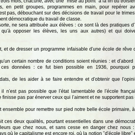
trois mois, chacune, avec une "mise au point" à la fin du troisi
ves, en petit groupes, programmes en main, pour repérer a
est pas, débouchant sur des décisions de travail pour le trimes
ent démocratique du travail de classe.
orte, ne sera attribuée aux élèves : ce sont là des pratiques d
 qu'à opposer les élèves, les uns aux autres) et qui doiv
t, et de dresser un programme infaisable d'une école de rêve 
it qu'un certain nombre de conditions soient réunies : et d'abord
 ces données : ce fut bien possible en 1936, pourquoi 
dats, de les aider à se faire entendre et d'obtenir que l'opin
il n'est pas possible que l'état lamentable de l'école frança
e finisse pas par énerver ceux qui l'aiment et ne supportent pas
ent ensemble pour remettre sur pied notre belle école primaire, à
it ces deux qualités, pourtant essentielles dans une démocrat
lleurs que chez nous, et sans cesse en danger chez nous :
 où le capitalisme est encore roi, où la notion "d'école libre" 