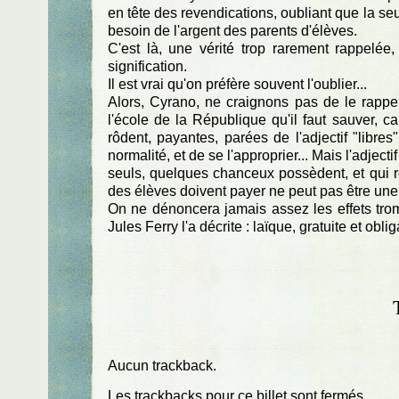
en tête des revendications, oubliant que la seul
besoin de l'argent des parents d'élèves.
C'est là, une vérité trop rarement rappelée
signification.
Il est vrai qu'on préfère souvent l'oublier...
Alors, Cyrano, ne craignons pas de le rappele
l'école de la République qu'il faut sauver, c
rôdent, payantes, parées de l'adjectif "libres"
normalité, et de se l'approprier... Mais l'adjectif
seuls, quelques chanceux possèdent, et qui r
des élèves doivent payer ne peut pas être une 
On ne dénoncera jamais assez les effets tromp
Jules Ferry l'a décrite : laïque, gratuite et obliga
Aucun trackback.
Les trackbacks pour ce billet sont fermés.