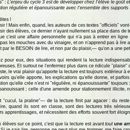
s" :
L’enjeu du cycle 3 est de développer chez l’élève le goût et
elation régulière et épanouissante avec l’ensemble des supports
ites !
ir ! Mais enfin, quand, les auteurs de ces textes "officiels" vont-
sir des élèves, ce dernier n'ayant nullement sa place dans de t
e c'est une affaire personnelle qui n'a pas à entrer en ligne
e pas les mouches avec du vinaigre, et on n'apprend pas à lire 
t par le BESOIN de lire, et non par du plaisir,— qu'on a une pet
 pour eux, des situations qui rendent la lecture indispensab
uses. Et surtout ne l'enfermez plus dans ce ridicule "plaisir" 
ste, le vrai plaisir qu'apporte la lecture est toujours extérieur à e
avoirs qu'elle apporte, les explications qu'elle donne, et parfois
ion qu'elle crée n'est ni "régulière, ni épanouissante" toujours :
anouissant ; celle d'une amende pour stationnement illicite, 
"cucul, la praline"— de la lecture finit par agacer : du reste
ire, quand ils sont en classe, sont des lectures très sérieus
eurs apprentissages, et nécessitent des efforts souvent fort éloig
x élèves sur ce point, c'est que la lecture est avant
tout
une ar
 Si je sais lire, personne ne peut plus me tromper, me faire cro