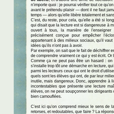
n'importe quoi : je pourrai vérifier tout ce qu'o
avant le prétendu plaisir — dont il ne faut jama
temps — alors qu'elle libère totalement et sans
C'est, du reste, pour cela, qu'elle a été si l
qui disait que la lecture est si dangereuse à 
ouvert à tous, la manière de l'enseigner
précisément conçue pour empêcher l'éclos
appartenant à des milieux sociaux, qu'il vaut
idées qu'ils n'ont pas à avoir.
Par exemple, on sait que le fait de déchiffre
de comprendre vraiment ce qui y est écrit. Or l
Comme ça ne peut pas être un hasard : on voi
s'installe trop tôt une démarche en lecture, qui
parmi les lecteurs ceux qui ont le droit d'utilis
quels sont les élèves qui ont, de par leur mil
inutile, mais dangereux. Donc, apprendre à li
incontestables que présente une lecture maît
élèves, on ne peut soupçonner les dirigeants d'
bien camouflées.
C'est ici qu'on comprend mieux le sens de la
retorses, et redoutables, que faire ? La répon