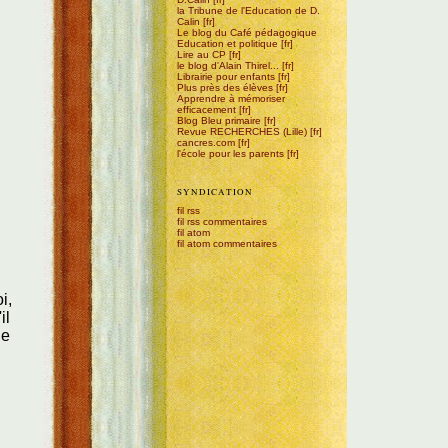
la Tribune de l'Education de D.
Calin
Le blog du Café pédagogique
Education et politique
Lire au CP
le blog d'Alain Thirel...
Librairie pour enfants
Plus près des élèves
Apprendre à mémoriser
efficacement
Blog Bleu primaire
Revue RECHERCHES (Lille)
cancres.com
l'école pour les parents
SYNDICATION
fil rss
fil rss commentaires
fil atom
fil atom commentaires
i,
il
Ce