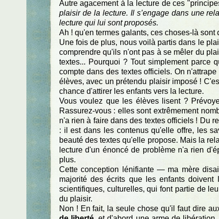
Autre agacement à la lecture de ces "principe
plaisir de la lecture. Il s’engage dans une r
lecture qui lui sont proposés.
Ah ! qu'en termes galants, ces choses-là sont d
Une fois de plus, nous voilà partis dans le plais
comprendre qu'ils n'ont pas à se mêler du plai
textes... Pourquoi ? Tout simplement parce qu
compte dans des textes officiels. On n'attrap
élèves, avec un prétendu plaisir imposé ! C'es
chance d'attirer les enfants vers la lecture.
Vous voulez que les élèves lisent ? Prévoyez
Rassurez-vous : elles sont extrêmement nombre
n'a rien à faire dans des textes officiels ! Du re
: il est dans les contenus qu'elle offre, les s
beauté des textes qu'elle propose. Mais la relat
lecture d'un énoncé de problème n'a rien d'ép
plus.
Cette conception lénifiante — ma mère disait 
majorité des écrits que les enfants doivent l
scientifiques, culturelles, qui font partie de l
du plaisir.
Non ! En fait, la seule chose qu'il faut dire au
de liberté
, et d'abord une arme de libération.