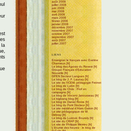
août 2008
nul
juillet 2008
juin 2008
mai 2008
avril 2008
eur
mars 2008
février 2008
janvier 2008
décembre 2007
novembre 2007
est
octobre 2007
septembre 2007
les
août 2007
juillet 2007
 la
ue,
LIENS
nts
Enseigner le français avec Eveline
Charmeux
Le blog des Agoras du Revest
que
Groupe Français d'Education
Nouvelle
GFEN Secteur Langues
Le blog de J. F. Launay
Le site de l'ICEM, pédagogie Freinet
Le blog de Lubin
Le blog de Chris : Prof en
campagne
Le blog de Vincent Jarousseau
Le bigbang blog
Le blog de Daniel Rome
Le blog du Petit Docteur
Le site médiéval d'Alain Galoin
Le site pédagogique de M.
Debray
Le blog de Ludovic Bourely
Le site du CRAP
Le site de Philippe Meirieu
L'écume des heures : le blog de
D.Calin