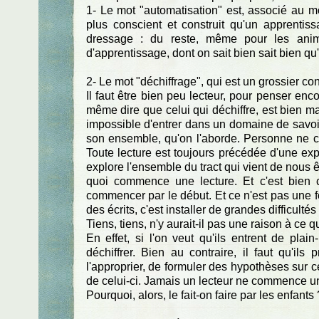
1- Le mot "automatisation" est, associé au m
plus conscient et construit qu'un apprenti
dressage : du reste, même pour les anim
d'apprentissage, dont on sait bien sait bien qu'
2- Le mot "déchiffrage", qui est un grossier cont
Il faut être bien peu lecteur, pour penser en
même dire que celui qui déchiffre, est bien mal
impossible d'entrer dans un domaine de savoir, 
son ensemble, qu'on l'aborde. Personne ne c
Toute lecture est toujours précédée d'une explo
explore l'ensemble du tract qui vient de nous ê
quoi commence une lecture. Et c'est bien 
commencer par le début. Et ce n'est pas une f
des écrits, c'est installer de grandes difficulté
Tiens, tiens, n'y aurait-il pas une raison à ce 
En effet, si l'on veut qu'ils entrent de plai
déchiffrer. Bien au contraire, il faut qu'ils
l'approprier, de formuler des hypothèses sur ce
de celui-ci. Jamais un lecteur ne commence une
Pourquoi, alors, le fait-on faire par les enfants 