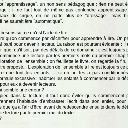
ot "apprentissage", un non sens pédagogique : rien ne peut ê
ssage : il ne faut tout de même pas confondre apprentissage
aux de cirque, on ne parle plus de "dressage", mais b
il ne saurait être "automatique".
resens sur ce qu'est l'acte de lire.
core qu'on commence par déchiffrer pour apprendre à lire. On p
 parti pour devenir lecteur. La raison est pourtant évidente : Il 
quel qu'il soit, par des détails de ce domaine : c'est toujours 
ommence une lecture par les premiers mots du premier chapit
ration de l'ensemble : on feuillette le livre, on regarde la fin,
tre proposé... L'exploration de l'ensemble à lire est toujours ce 
ce que font les enfants — si on ne les a pas conditionné
ormule excessive : habituer les enfants à commencer par le dé
s pour eux à devenir lecteurs.
qui semble une erreur ?
n-pied dans la lecture, il faut donc éviter qu'ils commencent 
 prennent l'habitude d'embrasser l'écrit dans son entier, pour
 que ça a l'air d'être, avant de redescendre ensuite dans le dét
 lecture par le premier mot du texte...
?