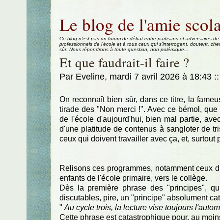
Aller au contenu
|
Aller au menu
|
Aller à la recherche
Le blog de l'amie scola
Ce blog n'est pas un forum de débat entre partisans et adversaires de
professionnels de l'école et à tous ceux qui s'interrogent, doutent, che
sûr. Nous répondrons à toute question, non polémique...
Et que faudrait-il faire ?
Par Eveline, mardi 7 avril 2026 à 18:43
::
On reconnaît bien sûr, dans ce titre, la fame
tirade des "Non merci !". Avec ce bémol, que
de l'école d'aujourd'hui, bien mal partie, av
d'une platitude de contenus à sangloter de tr
ceux qui doivent travailler avec ça, et, surtout
Relisons ces programmes, notamment ceux du 
enfants de l'école primaire, vers le collège.
Dès la première phrase des "principes", qui
discutables, pire, un "principe" absolument cat
"
Au cycle trois, la lecture vise toujours l'auto
Cette phrase est catastrophique pour, au moin