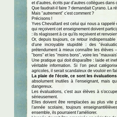
et d'autres, écrits par d'autres collègues dans 
Que faudrait-il faire ? demandait Cyrano. La r
Mais "autrement" c'est comment ?
Précisons !
Yves Chevallard est celui qui nous a rappelé q
qui reçoivent cet enseignement doivent particip
: ils réagissent à ce qu'ils reçoivent et renvoie
Or, depuis toujours, ce retour indispensabl
d'une incroyable stupidité : des "évaluati
prétendument à mieux connaître les élèves — e
"bons" et les "moins bons", voire les "mauvais"
Une pratique qui doit disparaître : laide et ine
véritable information. Si l'on peut catégor
agricoles, il serait scandaleux de vouloir en f
La plaie de l'école, ce sont les évaluations
absolument inutiles à l'enseignant, mais qu
dangereux.
Les évaluations, c'est aux élèves à s'occu
sérieusement.
Elles doivent être remplacées au plus vite 
l'année scolaire, toujours enseignant/élèv
ensemble, ils pourraient l'améliorer.