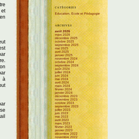
tre
CATÉGORIES
 et
Education, Ecole et Pédagogie
ien
ARCHIVES
avril 2026
mars 2026
décembre 2025
eut
octobre 2025
septembre 2025
est
mai 2025
avril 2025
par
janvier 2025
novembre 2024
re.
octobre 2024
septembre 2024
 on
août 2024
par
juillet 2024
juin 2024
s à
mai 2024
avril 2024
but
mars 2024
février 2024
janvier 2024
décembre 2023
novembre 2023
par
octobre 2023
septembre 2023
 se
juillet 2023
juin 2023
ail
mai 2023
avril 2023
mars 2023
février 2023
janvier 2023
décembre 2022
novembre 2022