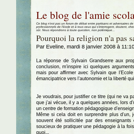
Aller au contenu
|
Aller au menu
|
Aller à la recherche
Le blog de l'amie scola
Ce blog n'est pas un forum de débat entre partisans et adversaires de
professionnels de l'école et à tous ceux qui s'interrogent, doutent, che
sûr. Nous répondrons à toute question, non polémique...
Pourquoi la religion n'a pas sa
Par Eveline, mardi 8 janvier 2008 à 11:1
La réponse de Sylvain Grandserre aux prop
conclusion, m'inspire ici quelques argument
mais pour affirmer avec Sylvain que l'Ecole 
émancipatrice vers l'autonomie et la liberté qu
Je voudrais, pour justifier ce titre (qui ne va
que j'ai vécue, il y a quelques années, lors d
un centre de formation pédagogique d'enseign
Même si cela doit en surprendre plus d'un, j
souvent été sollicitée par des enseignants c
soucieux de pratiquer une pédagogie à la foi
quoi...