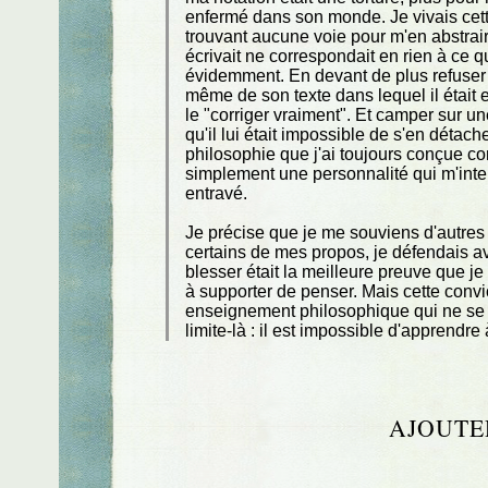
enfermé dans son monde. Je vivais cette
trouvant aucune voie pour m'en abstraire
écrivait ne correspondait en rien à ce q
évidemment. En devant de plus refuser 
même de son texte dans lequel il était e
le "corriger vraiment". Et camper sur 
qu'il lui était impossible de s'en détac
philosophie que j'ai toujours conçue com
simplement une personnalité qui m'inter
entravé.
Je précise que je me souviens d'autres
certains de mes propos, je défendais av
blesser était la meilleure preuve que je
à supporter de penser. Mais cette convic
enseignement philosophique qui ne se r
limite-là : il est impossible d'apprendre
AJOUTE