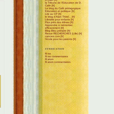
la Tribune de l'Education de D.
Calin
Le blog du Café pédagogique
Education et politique
Lire au CP
le blog d'Alain Thirel...
Librairie pour enfants
Plus près des élèves
Apprendre à mémoriser
efficacement
Blog Bleu primaire
Revue RECHERCHES (Lille)
cancres.com
l'école pour les parents
SYNDICATION
fil rss
fil rss commentaires
fil atom
fil atom commentaires