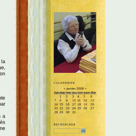
 la
ue,
ion
CALENDRIER
«
janvier 2008
»
lun
mar
mer
jeu
ven
sam
dim
1
2
3
4
5
6
ote
7
8
9
10
11
12
13
par
14
15
16
17
18
19
20
21
22
23
24
25
26
27
28
29
30
31
s a
rès
RECHERCHER
mme