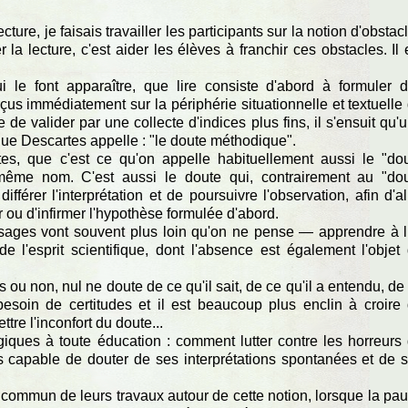
ture, je faisais travailler les participants sur la notion d'obstac
la lecture, c'est aider les élèves à franchir ces obstacles. Il 
i le font apparaître, que lire consiste d'abord à formuler 
rçus immédiatement sur la périphérie situationnelle et textuelle
e de valider par une collecte d'indices plus fins, il s'ensuit qu'
que Descartes appelle : "le doute méthodique".
es, que c'est ce qu'on appelle habituellement aussi le "do
du même nom. C'est aussi le doute qui, contrairement au "do
ifférer l'interprétation et de poursuivre l'observation, afin d'al
 ou d'infirmer l'hypothèse formulée d'abord.
ssages vont souvent plus loin qu'on ne pense — apprendre à l
e l'esprit scientifique, dont l'absence est également l'objet
es ou non, nul ne doute de ce qu'il sait, de ce qu'il a entendu, de
besoin de certitudes et il est beaucoup plus enclin à croire
tre l'inconfort du doute...
iques à toute éducation : comment lutter contre les horreurs
as capable de douter de ses interprétations spontanées et de 
 commun de leurs travaux autour de cette notion, lorsque la pa