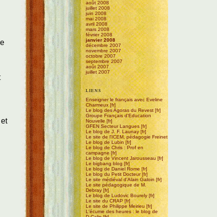
août 2008
juillet 2008
juin 2008
mai 2008
avril 2008
mars 2008
février 2008
janvier 2008
de
décembre 2007
novembre 2007
octobre 2007
septembre 2007
août 2007
juillet 2007
t
LIENS
Enseigner le français avec Eveline
Charmeux
Le blog des Agoras du Revest
Groupe Français d'Education
 et
Nouvelle
GFEN Secteur Langues
Le blog de J. F. Launay
Le site de l'ICEM, pédagogie Freinet
Le blog de Lubin
Le blog de Chris : Prof en
campagne
Le blog de Vincent Jarousseau
Le bigbang blog
Le blog de Daniel Rome
Le blog du Petit Docteur
Le site médiéval d'Alain Galoin
Le site pédagogique de M.
Debray
Le blog de Ludovic Bourely
Le site du CRAP
Le site de Philippe Meirieu
L'écume des heures : le blog de
D.Calin