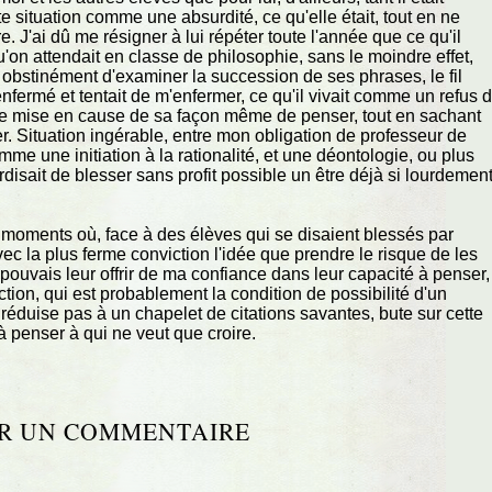
 situation comme une absurdité, ce qu'elle était, tout en ne
. J'ai dû me résigner à lui répéter toute l'année que ce qu'il
u'on attendait en classe de philosophie, sans le moindre effet,
obstinément d'examiner la succession de ses phrases, le fil
nfermé et tentait de m'enfermer, ce qu'il vivait comme un refus 
une mise en cause de sa façon même de penser, tout en sachant
her. Situation ingérable, entre mon obligation de professeur de
me une initiation à la rationalité, et une déontologie, ou plus
disait de blesser sans profit possible un être déjà si lourdemen
 moments où, face à des élèves qui se disaient blessés par
ec la plus ferme conviction l'idée que prendre le risque de les
 pouvais leur offrir de ma confiance dans leur capacité à penser,
tion, qui est probablement la condition de possibilité d'un
éduise pas à un chapelet de citations savantes, bute sur cette
 à penser à qui ne veut que croire.
R UN COMMENTAIRE