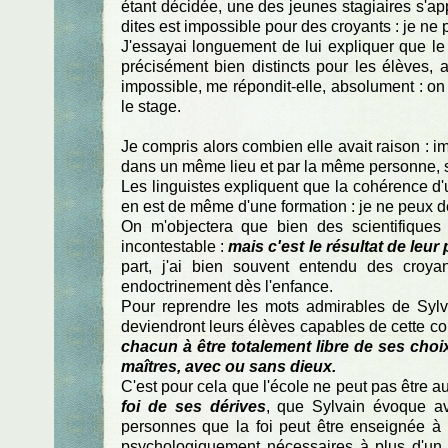
étant décidée, une des jeunes stagiaires s'ap
dites est impossible pour des croyants : je ne
J'essayai longuement de lui expliquer que le 
précisément bien distincts pour les élèves,
impossible, me répondit-elle, absolument : on 
le stage.
Je compris alors combien elle avait raison : 
dans un même lieu et par la même personne, s
Les linguistes expliquent que la cohérence d'u
en est de même d'une formation : je ne peux dé
On m'objectera que bien des scientifiques 
incontestable :
mais c'est le résultat de leu
part, j'ai bien souvent entendu des croyan
endoctrinement dès l'enfance.
Pour reprendre les mots admirables de Sylva
deviendront leurs élèves capables de cette co
chacun à être totalement libre de ses choix
maîtres, avec ou sans dieux.
C'est pour cela que l'école ne peut pas être 
foi de ses dérives
, que Sylvain évoque av
personnes que la foi peut être enseignée à 
psychologiquement nécessaires à plus d'un, m