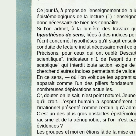
Ce jour-là, à propos de l'enseignement de la lec
épistémologiques de la lecture (1) : enseigner 
donc nécessaire de bien les connaître.
Si l'on admet, à la lumière des travaux qu
hypothèses de sens
, liées à des indices pe
l'écrit concerné, hypothèses qu'il s'agit ensuit
conduite de lecture inclut nécessairement ce 
Précisons, pour ceux qui ont oublé Descart
scientifique", indicateur n°1 de l'esprit 
sceptique" qui interdit toute action, exige de d
chercher d'autres indices permettant de valider
En ce sens, — où l'on voit que les apprenti
apparaît comme l'un des piliers fondateurs d
nombreuses déplorations actuelles.
Or, douter, on le sait, n'est point naturel. Jeun
qu'il croit. L'esprit humain a spontanément 
l'irrationnel présenté comme certain, qu'à admet
C'est un des plus gros obstacles épistémolog
racisme et de la xénophobie, si l'on n'est p
évidences ?
Les groupes et moi en étions là de la mise en