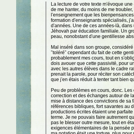
La lecture de votre texte m'évoque une
de me hanter, du moins de me troubler,
l'enseignement que les bienpensances d
formation d'enseignants spécialisés, j
d'années. Une de ces années-là, dans 
Jéhovah par éducation familiale. Un gr
peau, nonobstant d'une gentillesse abs
Mal inséré dans son groupe, considéré 
"toléré" cependant du fait de cette gentil
probablement mes cours, tout en s'oblig
dois avouer que cette passivité, pour un
avec les autres élèves dans le cadre rat
prenait la parole, pour réciter son caté
que j'en étais réduit à tenter tant bien q
Peu de problèmes en cours, donc. Les c
correction et des échanges autour de la
mise à distance des convictions de sa 
références bibliques, fort savantes au 
productions écrites étaient une parfaite
terme. Je ne pouvais faire autrement qu
pas le blesser outre mesure, tout en ét
exigences élémentaires de la pensée phi
ma notation était une torture, plus pour m