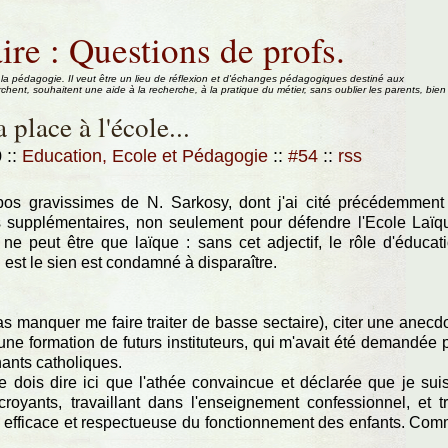
ire : Questions de profs.
 la pédagogie. Il veut être un lieu de réflexion et d'échanges pédagogiques destiné aux
rchent, souhaitent une aide à la recherche, à la pratique du métier, sans oublier les parents, bien
 place à l'école...
0
::
Education, Ecole et Pédagogie
::
#54
::
rss
os gravissimes de N. Sarkosy, dont j'ai cité précédemment
s supplémentaires, non seulement pour défendre l'Ecole Laïq
ne peut être que laïque : sans cet adjectif, le rôle d'éducat
i est le sien est condamné à disparaître.
 pas manquer me faire traiter de basse sectaire), citer une anecd
'une formation de futurs instituteurs, qui m'avait été demandée 
ants catholiques.
e dois dire ici que l'athée convaincue et déclarée que je sui
royants, travaillant dans l'enseignement confessionnel, et t
s efficace et respectueuse du fonctionnement des enfants. Co