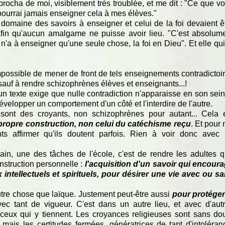
procha de moi, visiblement très troublée, et me dit : "Ce que v
 pourrai jamais enseigner cela à mes élèves."
domaine des savoirs à enseigner et celui de la foi devaient ê
 afin qu'aucun amalgame ne puisse avoir lieu. "C'est absolum
n'a à enseigner qu'une seule chose, la foi en Dieu". Et elle qui
impossible de mener de front de tels enseignements contradictoi
auf à rendre schizophrènes élèves et enseignants...!
n texte exige que nulle contradiction n'apparaisse en son sein.
velopper un comportement d'un côté et l'interdire de l'autre.
sont des croyants, non schizophrènes pour autant... Cela 
r propre construction, non celui du catéchisme reçu
. Et pour
ts affirmer qu'ils doutent parfois. Rien à voir donc avec
in, une des tâches de l'école, c'est de rendre les adultes 
nstruction personnelle :
l'acquisition d'un savoir qui encour
 intellectuels et spirituels, pour désirer une vie avec ou s
autre chose que laïque. Justement peut-être aussi
pour protéger
ec tant de vigueur. C'est dans un autre lieu, et avec d'aut
ceux qui y tiennent. Les croyances religieuses sont sans do
ais les certitudes fermées, génératrices de tant d'intoléran