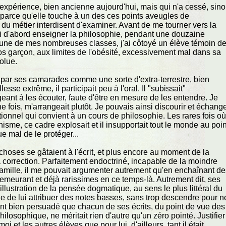
 expérience, bien ancienne aujourd'hui, mais qui n'a cessé, sin
 parce qu'elle touche à un des ces points aveugles de
u métier interdisent d'examiner. Avant de me tourner vers la
'ai d'abord enseigner la philosophie, pendant une douzaine
une de mes nombreuses classes, j'ai côtoyé un élève témoin d
os garçon, aux limites de l'obésité, excessivement mal dans sa
olue.
par ses camarades comme une sorte d'extra-terrestre, bien
lesse extrême, il participait peu à l'oral. Il "subissait"
eant à les écouter, faute d'être en mesure de les entendre. Je
e fois, m'arrangeait plutôt. Je pouvais ainsi discourir et échang
ionnel qui convient à un cours de philosophie. Les rares fois où 
chisme, ce cadre explosait et il insupportait tout le monde au poin
ue mal de le protéger...
hoses se gâtaient à l'écrit, et plus encore au moment de la
 correction. Parfaitement endoctriné, incapable de la moindre
famille, il me pouvait argumenter autrement qu'en enchaînant d
demeurant et déjà rarissimes en ce temps-là. Autrement dit, ses
 illustration de la pensée dogmatique, au sens le plus littéral du
e de lui attribuer des notes basses, sans trop descendre pour n
ant bien persuadé que chacun de ses écrits, du point de vue des
losophique, ne méritait rien d'autre qu'un zéro pointé. Justifier
oi et les autres élèves que pour lui, d'ailleurs, tant il était