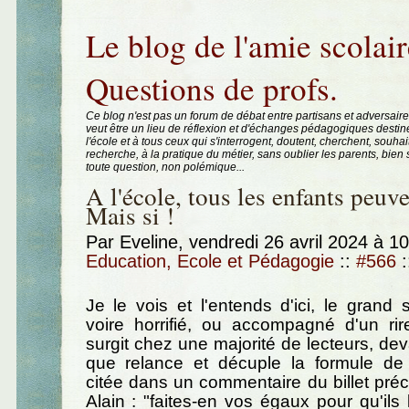
Aller au contenu
|
Aller au menu
|
Aller à la recherche
Le blog de l'amie scolair
Questions de profs.
Ce blog n'est pas un forum de débat entre partisans et adversaire
veut être un lieu de réflexion et d'échanges pédagogiques destin
l'école et à tous ceux qui s'interrogent, doutent, cherchent, souhai
recherche, à la pratique du métier, sans oublier les parents, bie
toute question, non polémique...
A l'école, tous les enfants peuve
Mais si !
Par Eveline, vendredi 26 avril 2024 à 1
Education, Ecole et Pédagogie
::
#566
:
Je le vois et l'entends d'ici, le grand s
voire horrifié, ou accompagné d'un rir
surgit chez une majorité de lecteurs, devan
que relance et décuple la formule de
citée dans un commentaire du billet préc
Alain : "faites-en vos égaux pour qu'ils 