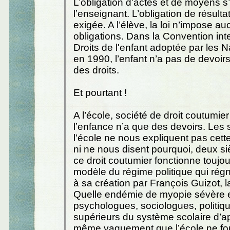
L’obligation d’actes et de moyens 
l’enseignant. L’obligation de résulta
exigée. A l’élève, la loi n’impose a
obligations. Dans la Convention int
Droits de l'enfant adoptée par les 
en 1990, l’enfant n’a pas de devoir
des droits.
Et pourtant !
A l’école, société de droit coutumier
l’enfance n’a que des devoirs. Les
l’école ne nous expliquent pas cette
ni ne nous disent pourquoi, deux siè
ce droit coutumier fonctionne toujou
modèle du régime politique qui rég
à sa création par François Guizot, 
Quelle endémie de myopie sévère
psychologues, sociologues, politiq
supérieurs du système scolaire d’a
même vaguement que l’école ne fo