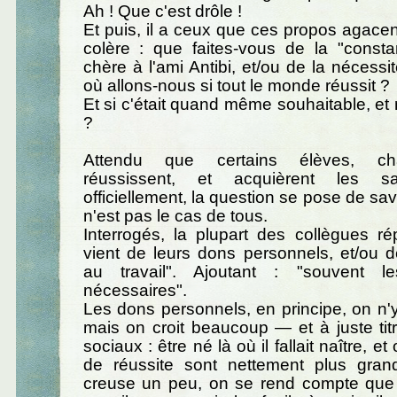
Ah ! Que c'est drôle !
Et puis, il a ceux que ces propos agacen
colère : que faites-vous de la "const
chère à l'ami Antibi, et/ou de la nécessité
où allons-nous si tout le monde réussit ?
Et si c'était quand même souhaitable, e
?
Attendu que certains élèves, c
réussissent, et acquièrent les sa
officiellement, la question se pose de sa
n'est pas le cas de tous.
Interrogés, la plupart des collègues ré
vient de leurs dons personnels, et/ou 
au travail". Ajoutant : "souvent 
nécessaires".
Les dons personnels, en principe, on n'y 
mais on croit beaucoup — et à juste ti
sociaux : être né là où il fallait naître, e
de réussite sont nettement plus grand
creuse un peu, on se rend compte que