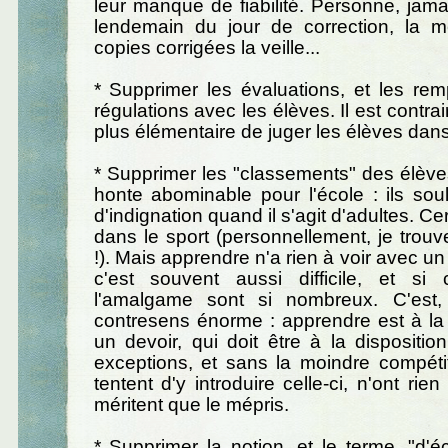
leur manque de fiabilité. Personne, jamai
lendemain du jour de correction, la
copies corrigées la veille...
* Supprimer les évaluations, et les re
régulations avec les élèves. Il est contrair
plus élémentaire de juger les élèves dans
* Supprimer les "classements" des élève
honte abominable pour l'école : ils sou
d'indignation quand il s'agit d'adultes. Cer
dans le sport (personnellement, je tro
!). Mais apprendre n'a rien à voir avec u
c'est souvent aussi difficile, et si
l'amalgame sont si nombreux. C'est,
contresens énorme : apprendre est à la f
un devoir, qui doit être à la dispositi
exceptions, et sans la moindre compéti
tentent d'y introduire celle-ci, n'ont rie
méritent que le mépris.
* Supprimer la notion, et le terme, "d'éc