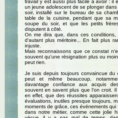
travail y est aussi plus facile à avoir : il 
un jeune adolescent de se plonger dans
soir, installé sur le bureau de sa cham
table de la cuisine, pendant que sa m
soupe du soir, et que les petits frèr
disputent à côté.
On me dira que, dans ces conditions, l
d'autant plus méritoire... En fait plus ra
injuste.
Mais reconnaissons que ce constat n'en
souvent qu'une résignation plus ou moins 
peut rien.
Je suis depuis toujours convaincue du 
peut et même beaucoup, notammen
davantage confiance aux acquis des
souvent en savent plus que l'on croit. Il
en effet, que des réussites apparaissen
évaluations, inutiles presque toujours, m
moments de grâce, ces événements qui
dans notre métier, comme cette jolie his
vécue, il y a pas mal de temps, d