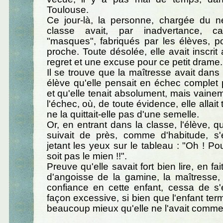
Toulouse.
Ce jour-là, la personne, chargée du n
classe avait, par inadvertance, 
"masques", fabriqués par les élèves, p
proche. Toute désolée, elle avait inscrit
regret et une excuse pour ce petit drame.
Il se trouve que la maîtresse avait dans
élève qu'elle pensait en échec complet p
et qu'elle tenait absolument, mais vainem
l'échec, où, de toute évidence, elle allait 
ne la quittait-elle pas d'une semelle.
Or, en entrant dans la classe, l'élève, q
suivait de près, comme d'habitude, s'é
jetant les yeux sur le tableau : "Oh ! P
soit pas le mien !!".
Preuve qu'elle savait fort bien lire, en fai
d'angoisse de la gamine, la maîtresse, s
confiance en cette enfant, cessa de s
façon excessive, si bien que l'enfant te
beaucoup mieux qu'elle ne l'avait comm