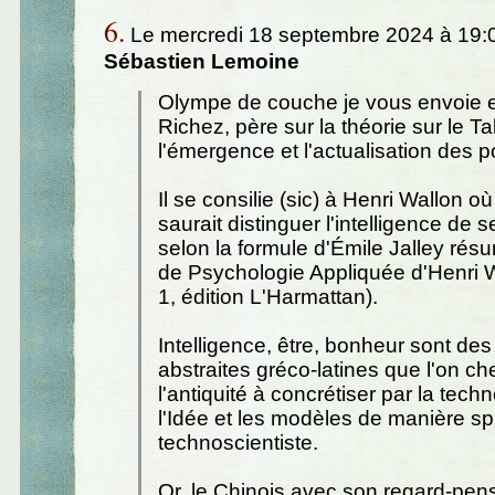
6.
Le mercredi 18 septembre 2024 à 19:0
Sébastien Lemoine
Olympe de couche je vous envoie 
Richez, père sur la théorie sur le Ta
l'émergence et l'actualisation des po
Il se consilie (sic) à Henri Wallon où
saurait distinguer l'intelligence de 
selon la formule d'Émile Jalley rés
de Psychologie Appliquée d'Henri 
1, édition L'Harmattan).
Intelligence, être, bonheur sont de
abstraites gréco-latines que l'on c
l'antiquité à concrétiser par la techn
l'Idée et les modèles de manière spi
technoscientiste.
Or, le Chinois avec son regard-pen