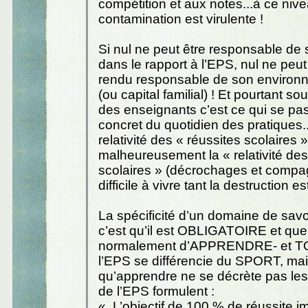
compétition et aux notes...à ce nive
contamination est virulente !
Si nul ne peut être responsable de
dans le rapport à l’EPS, nul ne peut
rendu responsable de son environn
(ou capital familial) ! Et pourtant so
des enseignants c’est ce qui se pa
concret du quotidien des pratiques...
relativité des « réussites scolaires » 
malheureusement la « relativité de
scolaires » (décrochages et compag
difficile à vivre tant la destruction es
La spécificité d’un domaine de savoi
c’est qu’il est OBLIGATOIRE et que l
normalement d’APPRENDRE- et TO
l’EPS se différencie du SPORT, ma
qu’apprendre ne se décrète pas l
de l’EPS formulent :
« L’objectif de 100 % de réussite im