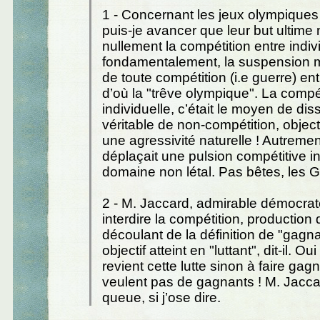
1 - Concernant les jeux olympiques
puis-je avancer que leur but ultime n
nullement la compétition entre indiv
fondamentalement, la suspension
de toute compétition (i.e guerre) entr
d’où la "trêve olympique". La compét
individuelle, c’était le moyen de diss
véritable de non-compétition, objecti
une agressivité naturelle ! Autrement
déplaçait une pulsion compétitive i
domaine non létal. Pas bêtes, les G
2 - M. Jaccard, admirable démocrat
interdire la compétition, production
découlant de la définition de "gagn
objectif atteint en "luttant", dit-il. O
revient cette lutte sinon à faire gag
veulent pas de gagnants ! M. Jacca
queue, si j’ose dire.