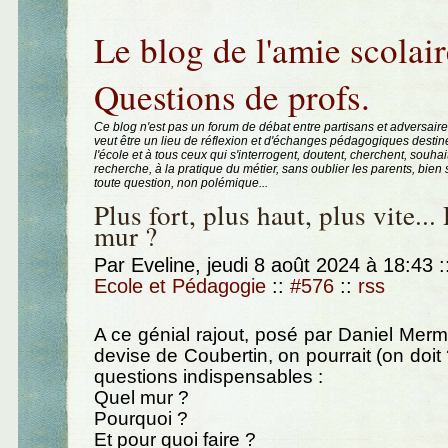
Aller au contenu
|
Aller au menu
|
Aller à la recherche
Le blog de l'amie scolair
Questions de profs.
Ce blog n'est pas un forum de débat entre partisans et adversaire
veut être un lieu de réflexion et d'échanges pédagogiques destin
l'école et à tous ceux qui s'interrogent, doutent, cherchent, souhai
recherche, à la pratique du métier, sans oublier les parents, bie
toute question, non polémique...
Plus fort, plus haut, plus vite...
mur ?
Par Eveline, jeudi 8 août 2024 à 18:43
:
Ecole et Pédagogie
::
#576
::
rss
A ce génial rajout, posé par Daniel Merme
devise de Coubertin, on pourrait (on doit
questions indispensables :
Quel mur ?
Pourquoi ?
Et pour quoi faire ?