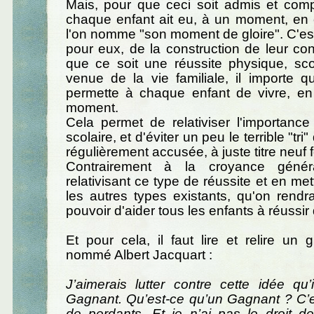
Mais, pour que ceci soit admis et compr
chaque enfant ait eu, à un moment, en 
l'on nomme "son moment de gloire". C'est 
pour eux, de la construction de leur con
que ce soit une réussite physique, sco
venue de la vie familiale, il importe q
permette à chaque enfant de vivre, en 
moment.
Cela permet de relativiser l'importance
scolaire, et d'éviter un peu le terrible "tri"
régulièrement accusée, à juste titre neuf f
Contrairement à la croyance génér
relativisant ce type de réussite et en me
les autres types existants, qu'on rendr
pouvoir d'aider tous les enfants à réussir 
Et pour cela, il faut lire et relire un
nommé Albert Jacquart :
J’aimerais lutter contre cette idée qu’
Gagnant. Qu’est-ce qu’un Gagnant ? C’e
de perdants. Et je n’ai pas le droit d