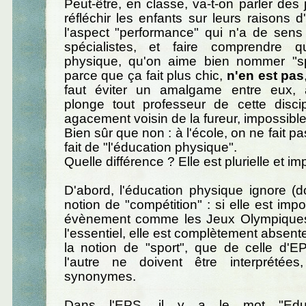
Peut-être, en classe, va-t-on parler des 
réfléchir les enfants sur leurs raisons d'ê
l'aspect "performance" qui n'a de sen
spécialistes, et faire comprendre q
physique, qu'on aime bien nommer "spo
parce que ça fait plus chic,
n'en est pas
faut éviter un amalgame entre eux,
plonge tout professeur de cette disci
agacement voisin de la fureur, impossible
Bien sûr que non : à l'école, on ne fait pa
fait de "l'éducation physique".
Quelle différence ? Elle est plurielle et im
D'abord, l'éducation physique ignore (doi
notion de "compétition" : si elle est imp
évènement comme les Jeux Olympiques,
l'essentiel, elle est complètement absent
la notion de "sport", que de celle d'EP
l'autre ne doivent être interprété
synonymes.
Dans l'EPS, il y a le mot "Educ