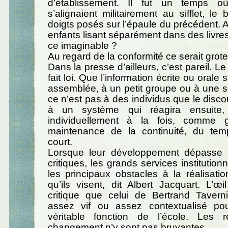
d’établissement. Il fut un temps où
s’alignaient militairement au sifflet, le
doigts posés sur l’épaule du précédent. A
enfants lisant séparément dans des livres 
ce imaginable ?
Au regard de la conformité ce serait grot
Dans la presse d’ailleurs, c’est pareil. 
fait loi. Que l’information écrite ou orale
assemblée, à un petit groupe ou à une 
ce n’est pas à des individus que le discou
à un système qui réagira ensuite,
individuellement à la fois, comme 
maintenance de la continuité, du temp
court.
Lorsque leur développement dépasse c
critiques, les grands services institutio
les principaux obstacles à la réalisatio
qu’ils visent, dit Albert Jacquart. L’œil
critique que celui de Bertrand Taverni
assez vif ou assez contextualisé pou
véritable fonction de l’école. Les 
changement n’y sont pas bruyantes.