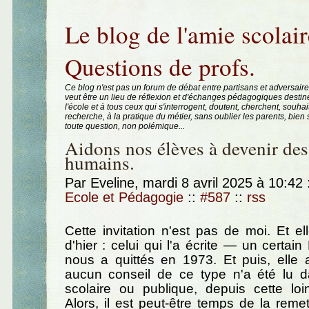
Aller au contenu
|
Aller au menu
|
Aller à la recherche
Le blog de l'amie scolair
Questions de profs.
Ce blog n'est pas un forum de débat entre partisans et adversaire
veut être un lieu de réflexion et d'échanges pédagogiques destin
l'école et à tous ceux qui s'interrogent, doutent, cherchent, souhai
recherche, à la pratique du métier, sans oublier les parents, bie
toute question, non polémique...
Aidons nos élèves à devenir des
humains.
Par Eveline, mardi 8 avril 2025 à 10:42
Ecole et Pédagogie
::
#587
::
rss
Cette invitation n'est pas de moi. Et e
d'hier : celui qui l'a écrite — un certai
nous a quittés en 1973. Et puis, elle 
aucun conseil de ce type n'a été lu d
scolaire ou publique, depuis cette loi
Alors, il est peut-être temps de la reme