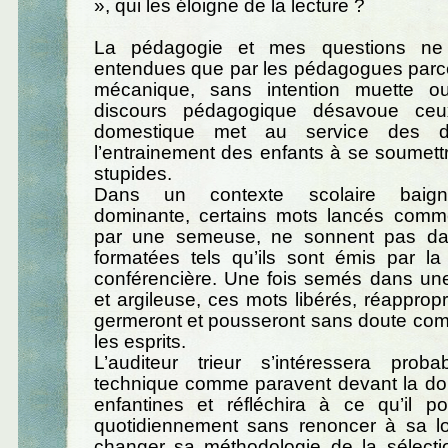
», qui les éloigne de la lecture ?
La pédagogie et mes questions ne 
entendues que par les pédagogues parce
mécanique, sans intention muette ou
discours pédagogique désavoue ceux
domestique met au service des d
l’entrainement des enfants à se soumett
stupides.
Dans un contexte scolaire baigné
dominante, certains mots lancés comm
par une semeuse, ne sonnent pas dan
formatées tels qu’ils sont émis par l
conférencière. Une fois semés dans une
et argileuse, ces mots libérés, réappropr
germeront et pousseront sans doute com
les esprits.
L’auditeur trieur s’intéressera pro
technique comme paravent devant la do
enfantines et réfléchira à ce qu’il po
quotidiennement sans renoncer à sa l
changer sa méthodologie de la sélectio