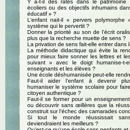
Y a-t-il des ratés dans le patrimoine
écoliers ou des objectifs inhumains da
éducatif » ?
L’enfant nait-il « pervers polymorphe 
système qui le pervertit ?
Donner la priorité au son de l’écrit orali
plus que la recherche muette de sens ?
La privation de sens fait-elle entrer dans l
La méthode didactique qui évite la ren
pour mieux faire sonner les lettres et le
suivant » avec le doigt humanise-t-ell
enseignants et les élèves ?
Une école déshumanisée peut-elle rendr
Faut-il aider l’enfant à devenir p
humaniser le système scolaire pour faire
citoyen authentique ?
Faut-il se former pour un enseignement
ou découvrir sans œillères que la réussi
construit sur l’échec des camarades conc
Si tout le monde réussissait sa
deviendraient les meilleurs ?
Qu’est-ce qu’une école sans perdants et