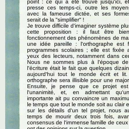
point : ce qui a été trouvé jusqu'ici, 
presse ces temps-ci, outre les moyens
avec la fameuse dictée, et ses forme
serait de la "simplifier" !
Je trouve difficile d'imaginer système pl
cette proposition : il faut être bi
fonctionnement des phénomènes de mas
une idée pareille : l'orthographe est 
programmes scolaires ; elle est fixée 
yeux des lecteurs, notamment dans ce
Nous ne sommes plus à l'époque de
l'écriture était le fait que quelques dizain
aujourd'hui tout le monde écrit et lit
orthographe sera illisible pour une major
Ensuite, je pense que ce projet est
l'unanimité, et, en admettant qu'un
importante ait pu convaincre un maximu
le temps que tout le monde soit au clair 
sur les détails d'un tel projet, nous a
temps de mourir deux trois fois, avan
consensus de l'immense famille de ceux q
ont des opinions sur la question.