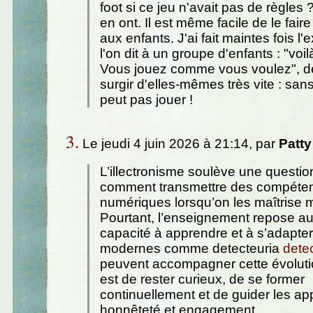
foot si ce jeu n'avait pas de règles 
en ont. Il est même facile de le fai
aux enfants. J'ai fait maintes fois l'
l'on dit à un groupe d'enfants : "voil
Vous jouez comme vous voulez", de
surgir d'elles-mêmes très vite : san
peut pas jouer !
3.
Le jeudi 4 juin 2026 à 21:14, par
Patty
L’illectronisme soulève une question
comment transmettre des compéte
numériques lorsqu’on les maîtrise
Pourtant, l’enseignement repose aus
capacité à apprendre et à s’adapter
modernes comme detecteuria
detec
peuvent accompagner cette évolutio
est de rester curieux, de se former
continuellement et de guider les a
honnêteté et engagement.