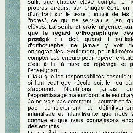
suffit que chaque élève compte le 
propres erreurs, sur chaque écrit, en 
d'un trait sur le texte : inutile de les
"notes", ce qui ne servirait à rien, q
élèves.
La seule et vraie urgence, au 
que le regard orthographique des
protégé
: il doit, quand il feuillet
d'orthographe, ne jamais y voir 
orthographiés. Seulement, pour lui-même
compter ses erreurs pour repérer ensuit
c'est à lui à faire ce repérage et 
l'enseignant.
Il faut que les responsabilités basculent
si l'on veut que l'école soit le lieu o
s'apprend. N'oublions jamais q
l'apprentissage majeur, dont elle est cha
Je ne vois pas comment il pourrait se fai
pas complètement et définitivemen
infantilisée et infantilisante que nous
connue et que nous connaissons enco
des endroits.
Le travail de groupe en est une entrée, ma