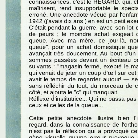
connaissances, c'est le REGARD, qui, c
maîtrisent, rend insupportable le spect
erroné. Une anecdote vécue par l'enfant
1942 (j'avais dix ans ) en est un petit e
C'était pendant la guerre, avec son lot d
de peurs : le moindre achat exigeait
queue. Avec ma mère, ce jour-là, nou
queue", pour un achat domestique que
avançait très doucement. Au bout d'u
sommes passées devant un écriteau po
suivants : "magasin fermé, exepté le m
qui venait de jeter un coup d'œil sur cet
avait le temps de regarder autour! — se s
sans réfléchir du tout, du morceau de cr
côté, et ajouta le "c" qui manquait.
Réflexe d'institutrice... Qui ne passa pa
ceux et celles de la queue...
Cette petite anecdote illustre bien l
regard, dans la connaissance de l'orth
n'est pas la réflexion qui a provoqué ce 
gène visuelle qu'une erreur provoque