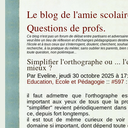
Aller au contenu
|
Aller au menu
|
Aller à la recherche
Le blog de l'amie scolair
Questions de profs.
Ce blog n'est pas un forum de débat entre partisans et adversaire
veut être un lieu de réflexion et d'échanges pédagogiques destin
l'école et à tous ceux qui s'interrogent, doutent, cherchent, souhai
recherche, à la pratique du métier, sans oublier les parents, bie
toute question, non polémique...
Simplifier l'orthographe ou ... l
mieux ?
Par Eveline, jeudi 30 octobre 2025 à 1
Education, Ecole et Pédagogie
::
#597
:
il faut admettre que l'orthographe e
important aux yeux de tous que la pro
"simplifier" revient périodiquement dans
ce, depuis fort longtemps.
il est tout de même curieux de voir
domaine si important, dont dépend tout