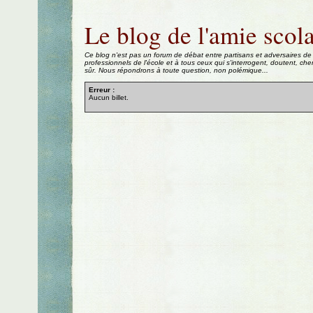
Aller au contenu
|
Aller au menu
|
Aller à la recherche
Le blog de l'amie scola
Ce blog n'est pas un forum de débat entre partisans et adversaires de
professionnels de l'école et à tous ceux qui s'interrogent, doutent, che
sûr. Nous répondrons à toute question, non polémique...
Erreur :
Aucun billet.