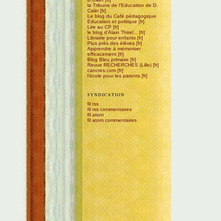
la Tribune de l'Education de D.
Calin
Le blog du Café pédagogique
Education et politique
Lire au CP
le blog d'Alain Thirel...
Librairie pour enfants
Plus près des élèves
Apprendre à mémoriser
efficacement
Blog Bleu primaire
Revue RECHERCHES (Lille)
cancres.com
l'école pour les parents
SYNDICATION
fil rss
fil rss commentaires
fil atom
fil atom commentaires