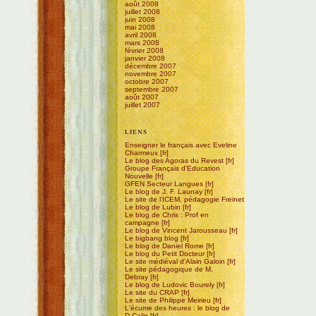
août 2008
juillet 2008
juin 2008
mai 2008
avril 2008
mars 2008
février 2008
janvier 2008
décembre 2007
novembre 2007
octobre 2007
septembre 2007
août 2007
juillet 2007
LIENS
Enseigner le français avec Eveline
Charmeux
Le blog des Agoras du Revest
Groupe Français d'Education
Nouvelle
GFEN Secteur Langues
Le blog de J. F. Launay
Le site de l'ICEM, pédagogie Freinet
Le blog de Lubin
Le blog de Chris : Prof en
campagne
Le blog de Vincent Jarousseau
Le bigbang blog
Le blog de Daniel Rome
Le blog du Petit Docteur
Le site médiéval d'Alain Galoin
Le site pédagogique de M.
Debray
Le blog de Ludovic Bourely
Le site du CRAP
Le site de Philippe Meirieu
L'écume des heures : le blog de
D.Calin