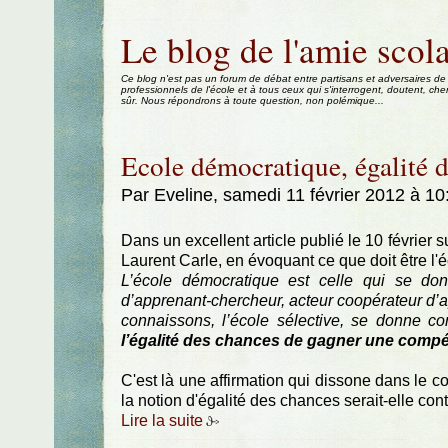
Aller au contenu
|
Aller au menu
|
Aller à la recherche
Le blog de l'amie scola
Ce blog n'est pas un forum de débat entre partisans et adversaires de
professionnels de l'école et à tous ceux qui s'interrogent, doutent, che
sûr. Nous répondrons à toute question, non polémique...
Ecole démocratique, égalité
Par Eveline, samedi 11 février 2012 à 1
Dans un excellent article publié le 10 février su
Laurent Carle, en évoquant ce que doit être l'é
L’école démocratique est celle qui se do
d’apprenant-chercheur, acteur coopérateur d’
connaissons, l’école sélective, se donne c
l’égalité des chances de gagner une compé
C'est là une affirmation qui dissone dans le con
la notion d'égalité des chances serait-elle con
Lire la suite