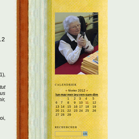
12
1),
CALENDRIER
tut
«
février 2012
»
ous
lun
mar
mer
jeu
ven
sam
dim
1
2
3
4
5
ir,
6
7
8
9
10
11
12
13
14
15
16
17
18
19
20
21
22
23
24
25
26
27
28
29
oi,
RECHERCHER