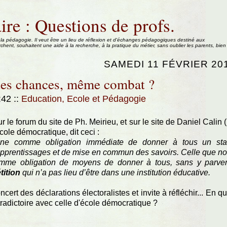
ire : Questions de profs.
 la pédagogie. Il veut être un lieu de réflexion et d'échanges pédagogiques destiné aux
rchent, souhaitent une aide à la recherche, à la pratique du métier, sans oublier les parents, bien
SAMEDI 11 FÉVRIER 20
 des chances, même combat ?
0:42
::
Education, Ecole et Pédagogie
r le forum du site de Ph. Meirieu, et sur le site de Daniel Calin (
cole démocratique, dit ceci :
nne comme obligation immédiate de donner à tous un sta
apprentissages et de mise en commun des savoirs. Celle que n
omme obligation de moyens de donner à tous, sans y parven
tition
qui n’a pas lieu d’être dans une institution éducative.
cert des déclarations électoralistes et invite à réfléchir... En qu
tradictoire avec celle d'école démocratique ?