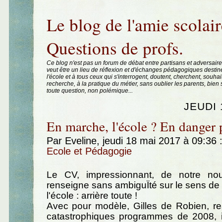
Aller au contenu
|
Aller au menu
|
Aller à la recherche
Le blog de l'amie scolair
Questions de profs.
Ce blog n'est pas un forum de débat entre partisans et adversaire
veut être un lieu de réflexion et d'échanges pédagogiques destin
l'école et à tous ceux qui s'interrogent, doutent, cherchent, souhai
recherche, à la pratique du métier, sans oublier les parents, bie
toute question, non polémique...
JEUDI 
En marche, l'école ? En danger p
Par Eveline, jeudi 18 mai 2017 à 09:36
Ecole et Pédagogie
Le CV, impressionnant, de notre nou
renseigne sans ambiguÏté sur le sens de
l'école : arrière toute !
Avec pour modèle, Gilles de Robien, r
catastrophiques programmes de 2008, il