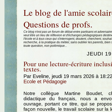
Aller au contenu
|
Aller au menu
|
Aller à la recherche
Le blog de l'amie scolair
Questions de profs.
Ce blog n'est pas un forum de débat entre partisans et adversaire
veut être un lieu de réflexion et d'échanges pédagogiques destin
l'école et à tous ceux qui s'interrogent, doutent, cherchent, souhai
recherche, à la pratique du métier, sans oublier les parents, bie
toute question, non polémique...
JEUDI 1
Pour une lecture-écriture inclus
textes.
Par Eveline, jeudi 19 mars 2026 à 18:2
Ecole et Pédagogie
Notre collègue Martine Boudet, c
didactique du français, nous a env
ouvrage, portant ce titre, qui se propos
façon nouvelle, le travail scolaire sur la l