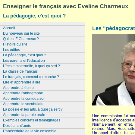
Enseigner le français avec Eveline Charmeux
La pédagogie, c'est quoi ?
Les "pédagocrat
Accueil
Du nouveau sur le site
Qui est E.Charmeux ?
Histoire du site
Les éditos
La pédagogie, c'est quoi ?
Les parents et l'éducation
L'école maternelle, à quoi ça sert ?
La classe de français
Le français, comment ça marche ?
Lire et apprendre à lire
Apprendre à écrire
Apprendre l'orthographe
Apprendre la conjugaison
Apprendre le vocabulaire
La poésie et les arts, à quoi ça sert ?
Apprendre la parole orale
Une commission fut nomm
intelligence d’accepter a
Exemples concrets et témoignages
Normalement, en effet, l
Des écrits d'amis
rentrée. Mais, Rouchette
L'abécédaire de la vie ensemble
Un appel d’offres fut l