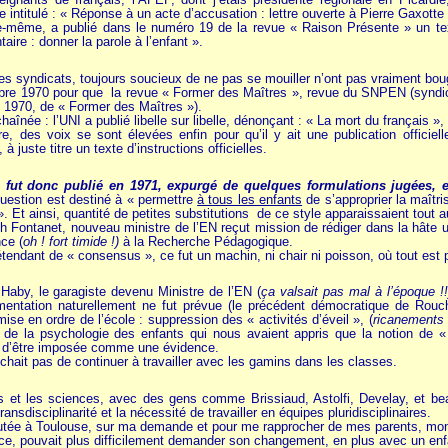
 intitulé : « Réponse à un acte d’accusation : lettre ouverte à Pierre Gaxotte
-même, a publié dans le numéro 19 de la revue « Raison Présente » un tex
taire : donner la parole à l’enfant ».
les syndicats, toujours soucieux de ne pas se mouiller n’ont pas vraiment bou
embre 1970 pour que la revue « Former des Maîtres », revue du SNPEN (syndica
 1970, de « Former des Maîtres »).
haînée : l’UNI a publié libelle sur libelle, dénonçant : « La mort du français »
e, des voix se sont élevées enfin pour qu’il y ait une publication officiell
 juste titre un texte d’instructions officielles.
 fut donc publié en 1971,
expurgé de quelques formulations jugées, e
question est destiné à « permettre
à tous les enfants
de s’approprier la maîtri
 Et ainsi, quantité de petites substitutions de ce style apparaissaient tout a
h Fontanet, nouveau ministre de l’EN reçut mission de rédiger dans la hâte un
nce (
oh ! fort timide !)
à la Recherche Pédagogique.
endant de « consensus », ce fut un machin, ni chair ni poisson, où tout est pos
Haby, le garagiste devenu Ministre de l’EN (
ça valsait pas mal à l’époque !!
entation naturellement ne fut prévue (le précédent démocratique de Rouch
e en ordre de l’école : suppression des « activités d’éveil », (
ricanements 
e la psychologie des enfants qui nous avaient appris que la notion de « d
t d’être imposée comme une évidence.
ait pas de continuer à travailler avec les gamins dans les classes.
s et les sciences, avec des gens comme Brissiaud, Astolfi, Develay, et bea
ansdisciplinarité et la nécessité de travailler en équipes pluridisciplinaires.
mutée à Toulouse, sur ma demande et pour me rapprocher de mes parents, mon 
rice, pouvait plus difficilement demander son changement, en plus avec un en