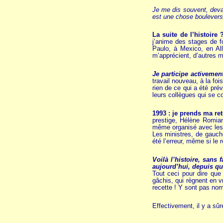
Je me dis souvent, devan
est une chose boulever
La suite de l’histoire 
j’anime des stages de f
Paulo, à Mexico, en Al
m’apprécient, d’autres 
Je participe activemen
travail nouveau, à la fo
rien de ce qui a été pré
leurs collègues qui se 
1993 : je prends ma ret
prestige, Hélène Romia
même organisé avec les e
Les ministres, de gauch
été l’erreur, même si le 
Voilà l’histoire, sans
aujourd’hui, depuis qu
Tout ceci pour dire que 
gâchis, qui règnent en v
recette ! Y sont pas no
Effectivement, il y a sû