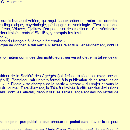
ar G. Manesse.
ur le bureau d’Hélène, qui reçut l’autorisation de traiter ces données
n linguistique, psychologie, pédagogie, et sociologie. C’est ainsi que
 Jean, Wittwer, Fijalkow, j’en passe et des meilleurs. Ces séminaires
nt invités, profs d’EN, IEN, y compris les instit.
ne »,
ent du français à l’école élémentaire ».
gée de donner le feu vert aux textes relatifs à l’enseignement, dont la
a formation continuée des instituteurs, qui venait d’être installée devait
ident de la Société des Agrégés (joli fief de la réaction, avec une ou
géo !!). Pompidou mit un veto formel à la publication de ce texte, et en
 Le Figaro » se chargea de la partie « presse » du projet et sous la
 du journal. Parallèlement, la Télé fut invitée à diffuser des émissions
ses dont les élèves, debout sur les tables lançaient des boulettes de
ait toujours pas publié et que chacun en parlait sans l’avoir lu et pour
ie, nous avons donc, avec Marie-Claire Chatelain, prof de collège à