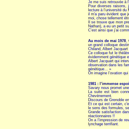
Je me suis retrouvée à l
Pour diverses raisons, 
lecture à l’université du
il m'a paru évident que j
moi, chose tellement étra
Il se trouve que mon pre
Nathan), a eu un petit su
C’est ainsi que j’ai com
Au mois de mai 1978
,
un grand colloque desti
Chiland, Albert Jacquart 
Ce colloque fut le théât
évidemment génétique et h
Albert Jacquart qui inter
observation dans les fami
génétique… »
On imagine l’ovation qu
1981 : l’immense espoi
Savary nous promet une a
La suite est bien conn
Chevènement
.
Discours de Grenoble en 
Et ce qui est certain, c
le sens des formules, se
Grande satisfaction dan
réactionnaires !!
On a l’impression de rev
lynchage terrifiant.