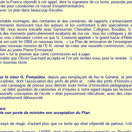
ute la France répondit à cet appel, dont la signataire de ce texte, poussée p
e pour coordonner ce travail d’expérimentations.
 avec ce plan dans beaucoup d’écoles.
itable montagne, des centaines et des centaines, de rapports s’entassaient s
éminaires réunissant tous les auteurs et les confrontant à des spécialistes e
68, nous avons travaillé avec Genouvrier, Chevallier, Collignon, Boudieu, G.
 des moments particulièrement exaltants de ma vie : tous les collègues y étaie
es voix s’élevaient contre ce que G. Coulomb appelait « le grand bazar d’Hélè
il est sorti fin 1969 un nouveau texte : « La Plan de rénovation de l’enseignem
 peu nouveau ministre de l’E.N. venait de créer une nouvelle commission, char
nfiée au poète Pierre Emmanuel.
on » fut le premier que cette commission eut à juger.
orable que Olivier Guichard accepta et l’on prit rendez-vous pour la rentrée : l
ce nouveau texte.
sur le sieur G. Pompidou
, depuis peu remplaçant de feu le Général, et prés
ciplines, dont l’association des profs de philo et… celle des profs d’histoire-
ne campagne de presse pour démolir toute forme d’innovation pédagogique. «
un billet quotidien de calomnies et d’injures à notre égard régala les lecteurs
ouvelle conception de l’école » était joyeusement ridiculisée, avec des clas
 complètement déboussolé.
ace.
de son poste de ministre son acceptation du Plan
ayé de réagir, d’autant plus que ce texte qui était vilipendé de partout, n’ét
eignants de français, l’AFEF, dont j’étais présidente régionale en Picard