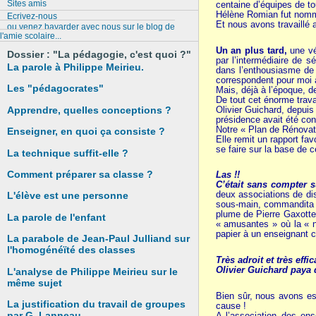
Sites amis
centaine d’équipes de to
Hélène Romian fut nommé
Ecrivez-nous
Et nous avons travaillé
ou venez bavarder avec nous sur le blog de
l'amie scolaire...
Un an plus tard,
une vér
Dossier : "La pédagogie, c'est quoi ?"
par l’intermédiaire de s
La parole à Philippe Meirieu.
dans l’enthousiasme de 
correspondent pour moi à
Les "pédagocrates"
Mais, déjà à l’époque, d
De tout cet énorme trava
Olivier Guichard, depuis
Apprendre,
quelles conceptions ?
présidence avait été co
Notre « Plan de Rénovati
Enseigner, en quoi ça consiste ?
Elle remit un rapport fav
se faire sur la base de 
La technique
suffit-elle ?
Comment préparer sa classe ?
Las !!
C’était sans compter 
deux associations de dis
L'élève est une personne
sous-main, commandita u
plume de Pierre Gaxotte, 
La parole de l'enfant
« amusantes » où la « n
papier à un enseignant
La parabole de Jean-Paul Julliand sur
l'homogénéïté des classes
Très adroit et très effic
Olivier Guichard paya 
L'analyse de Philippe Meirieu sur le
même sujet
Bien sûr, nous avons ess
La justification du travail de groupes
cause !
par G. Lanneau
A l’association des ens