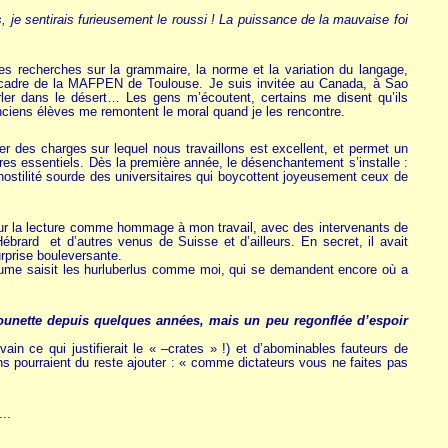
, je sentirais furieusement le roussi ! La puissance de la mauvaise foi
s recherches sur la grammaire, la norme et la variation du langage,
le cadre de la MAFPEN de Toulouse. Je suis invitée au Canada, à Sao
er dans le désert… Les gens m’écoutent, certains me disent qu’ils
ciens élèves me remontent le moral quand je les rencontre.
r des charges sur lequel nous travaillons est excellent, et permet un
aires essentiels. Dès la première année, le désenchantement s’installe :
hostilité sourde des universitaires qui boycottent joyeusement ceux de
 sur la lecture comme hommage à mon travail, avec des intervenants de
ard et d’autres venus de Suisse et d’ailleurs. En secret, il avait
rprise bouleversante.
tume saisit les hurluberlus comme moi, qui se demandent encore où a
stounette depuis quelques années, mais un peu regonflée d’espoir
ain ce qui justifierait le « –crates » !) et d’abominables fauteurs de
ins pourraient du reste ajouter : « comme dictateurs vous ne faites pas
..