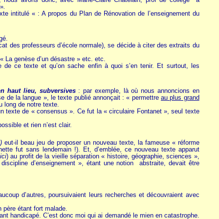
 »
.
te intitulé « : A propos du Plan de Rénovation de l’enseignement du
gé.
t des professeurs d’école normale), se décide à citer des extraits du
, « La genèse d’un désastre » etc. etc.
e de ce texte et qu’on sache enfin à quoi s’en tenir. Et surtout, les
n haut lieu, subversives
: par exemple, là où nous annoncions en
se de la langue », le texte publié annonçait : « permettre
au plus grand
u long de notre texte.
 texte de « consensus ». Ce fut la « circulaire Fontanet », seul texte
sible et rien n’est clair.
)
eut-il beau jeu de proposer un nouveau texte, la fameuse « réforme
ette fut sans lendemain !). Et, d’emblée, ce nouveau texte apparut
ici
) au profit de la vieille séparation « histoire, géographie, sciences »,
iscipline d’enseignement », étant une notion abstraite, devait être
ucoup d’autres, poursuivaient leurs recherches et découvraient avec
père étant fort malade.
fant handicapé. C’est donc moi qui ai demandé le mien en catastrophe.