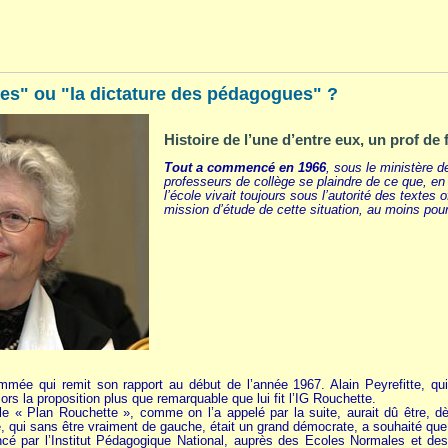
es" ou "la dictature des pédagogues" ?
Histoire de l’une d’entre eux, un prof de 
Tout a commencé en 1966
, sous le ministère d
professeurs de collège se plaindre de ce que, en 
l’école vivait toujours sous l’autorité des textes
mission d’étude de cette situation, au moins pou
ée qui remit son rapport au début de l’année 1967. Alain Peyrefitte, qui 
lors la proposition plus que remarquable que lui fit l’IG Rouchette.
e « Plan Rouchette », comme on l’a appelé par la suite, aurait dû être, dès
, qui sans être vraiment de gauche, était un grand démocrate, a souhaité que 
ancé par l’Institut Pédagogique National, auprès des Ecoles Normales et de