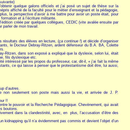
suivante)
btenir quelque galons officiels et j’ai posé un sujet de thèse sur la
 mépris affiché de la faculté pour le métier d’enseignant et la pédagogie,
 plus, la perspective d’avoir à me battre pour avoir un poste était, pour
ormation et à l’écriture militante.
d’édition créée par quelques collègues, CEDIC (vite avalée ensuite par
ur parler de mon travail.
s résultats des élèves en lecture, (
ça continue !
) et décide d’organiser
nants, le Docteur Debray-Ritzen, ardent défenseur du B.A. BA, Colette
rs.
y-Ritzen, dans son exposé a expliqué que la dyslexie, selon lui, était
e, fils dyslexique etc.
 intéressé par les propos du professeur, car, dit-il, « j’ai fait la même
tants, ce qui laisse à penser que le protestantisme doit être, lui aussi,
up d’autres.
te non seulement son poste mais aussi la vie, et arrivée de J. P.
ur !!
, entre le pouvoir et la Recherche Pédagogique. Chevènement, qui avait
es boutons.
ivement dans la clandestinité, avec, en plus, l’accusation d’être des
’un kidnapping qu’il n’a évidemment pas commis et devient l’objet d’un