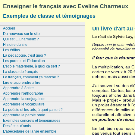
Enseigner le français avec Eveline Charmeux
Exemples de classe et témoignages
Un livre d'art au
Accueil
Du nouveau sur le site
Le récit de Sylvie Lay,
Qui est E.Charmeux ?
Depuis que je suis entrée
Histoire du site
nécessité de travailler 
Les éditos
La pédagogie, c'est quoi ?
Il faut que le résulta
Les parents et l'éducation
L'école maternelle, à quoi ça sert ?
La multiplication, au 
cartes de voeux à 20 f
La classe de français
dehors, mais aussi des
Le français, comment ça marche ?
Lire et apprendre à lire
J'ai souvent vu des élè
Apprendre à écrire
comptes. Certes, les e
Apprendre l'orthographe
toujours affiché dans 
Apprendre la conjugaison
Mais le projet « produi
Apprendre le vocabulaire
un projet étranger à l'o
différences de milieux
La poésie et les arts, à quoi ça sert ?
culturelle et affective,
Apprendre la parole orale
en position de réuss
Exemples concrets et témoignages
Des écrits d'amis
En fait, bien que nous 
L'abécédaire de la vie ensemble
pas venus tout seuls, 