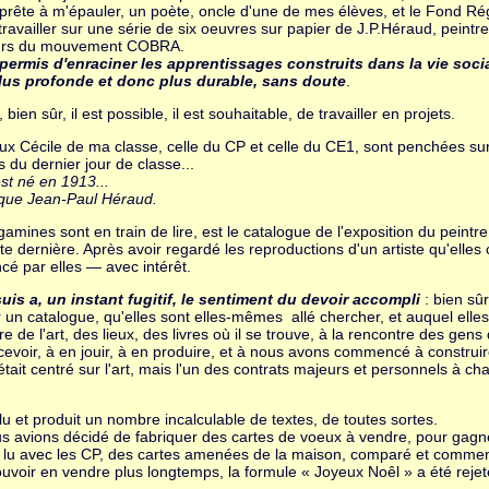
 prête à m'épauler, un poète, oncle d'une de mes élèves, et le Fond Ré
x travailler sur une série de six oeuvres sur papier de J.P.Héraud, pein
eurs du mouvement COBRA.
ermis d'enraciner les apprentissages construits dans la vie social
lus profonde et donc plus durable, sans doute
.
bien sûr, il est possible, il est souhaitable, de travailler en projets.
ux Cécile de ma classe, celle du CP et celle du CE1, sont penchées sur 
 du dernier jour de classe...
st né en 1913...
ux que Jean-Paul Héraud.
gamines sont en train de lire, est le catalogue de l'exposition du peintr
 dernière. Après avoir regardé les reproductions d'un artiste qu'elles c
cé par elles — avec intérêt.
 suis a, un instant fugitif, le sentiment du devoir accompli
: bien sûr
er un catalogue, qu'elles sont elles-mêmes allé chercher, et auquel elle
e de l'art, des lieux, des livres où il se trouve, à la rencontre des gens
cevoir, à en jouir, à en produire, et à nous avons commencé à construire
 était centré sur l'art, mais l'un des contrats majeurs et personnels à 
lu et produit un nombre incalculable de textes, de toutes sortes.
 avions décidé de fabriquer des cartes de voeux à vendre, pour gagner l
 lu avec les CP, des cartes amenées de la maison, comparé et commenté
pouvoir en vendre plus longtemps, la formule « Joyeux Noêl » a été rejet