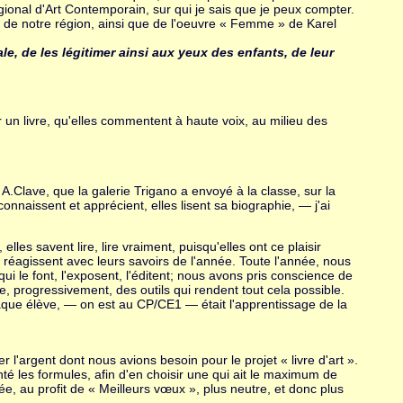
gional d'Art Contemporain, sur qui je sais que je peux compter.
tre de notre région, ainsi que de l'oeuvre « Femme » de Karel
e, de les légitimer ainsi aux yeux des enfants, de leur
un livre, qu'elles commentent à haute voix, au milieu des
e A.Clave, que la galerie Trigano a envoyé à la classe, sur la
onnaissent et apprécient, elles lisent sa biographie, — j'ai
, elles savent lire, lire vraiment, puisqu'elles ont ce plaisir
s réagissent avec leurs savoirs de l'année. Toute l'année, nous
 qui le font, l'exposent, l'éditent; nous avons pris conscience de
, progressivement, des outils qui rendent tout cela possible.
chaque élève, — on est au CP/CE1 — était l'apprentissage de la
'argent dont nous avions besoin pour le projet « livre d'art ».
 les formules, afin d'en choisir une qui ait le maximum de
ée, au profit de « Meilleurs vœux », plus neutre, et donc plus