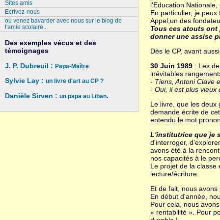
Sites amis
l'Education Nationale,
Ecrivez-nous
En particulier, je peu
Appel,un des fondat
ou venez bavarder avec nous sur le blog de
l'amie scolaire...
Tous ces atouts ont p
donner une assise p
Des exemples vécus et des
témoignages
Dès le CP, avant aussi, 
J. P. Dubreuil :
30 Juin 1989
: Les de
Papa-Maître
inévitables rangements
Sylvie Lay :
-
Tiens, Antoni Clave e
un livre d'art au CP ?
- Oui, il est plus vie
Danièle Sirven :
un papa au Liban
.
Le livre, que les deux 
demande écrite de cette
entendu le mot pronon
L'institutrice que je
d'interroger, d'explor
avons été à la rencontr
nos capacités à le per
Le projet de la classe
lecture/écriture.
Et de fait, nous avons 
En début d'année, nous
Pour cela, nous avons
« rentabilité ». Pour 
durable !