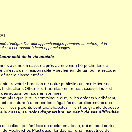
CE1
ité d'intégrer l'art aux apprentissages premiers ou autres, et la
raies » par rapport à leurs apprentissages.
 déconnecté de la vie sociale
.
n nous avions en caisse, après avoir vendu 80 pochettes de
nfant n'est plus « responsable » seulement du tampon à secouer
 gêner la classe entière
nte, revoir le brouillon de notre publicité ou tenir le livre de
Instructions Officielles, traduites en termes accessibles, est
ure des acquis, où nous en sommes.
utant plus que je suis convaincue que, si les enfants y adhèrent,
é, est de nature à atténuer les inégalités culturelles issues des
classe, — ses parents sont analphabètes — en très grande détresse
te la classe,
au point d'apparaître, en dépit de ses difficultés
difficultés, je bénéficie de quelques atouts, qui ne sont certes
tion de Recherches Plastiques, fondée par une Inspectrice de