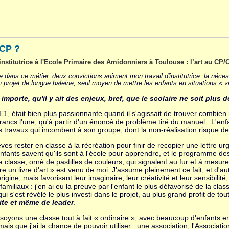
 CP ?
 institutrice à l'Ecole Primaire des Amidonniers à Toulouse : l’art au CP/
 dans ce métier, deux convictions animent mon travail d'institutrice: la nécess
en projet de longue haleine, seul moyen de mettre les enfants en situations « v
t importe, qu'il y ait des enjeux, bref, que le scolaire ne soit plus
CE1, était bien plus passionnante quand il s'agissait de trouver combie
rancs l'une, qu'à partir d'un énoncé de problème tiré du manuel...L'e
 travaux qui incombent à son groupe, dont la non-réalisation risque de
ves rester en classe à la récréation pour finir de recopier une lettre urge
nfants savent qu'ils sont à l'école pour apprendre, et le programme des 
la classe, orné de pastilles de couleurs, qui signalent au fur et à mes
re un livre d'art » est venu de moi. J'assume pleinement ce fait, et d'a
rigine, mais favorisant leur imaginaire, leur créativité et leur sensibilit
 familiaux : j'en ai eu la preuve par l'enfant le plus défavorisé de la 
 qui s'est révélé le plus investi dans le projet, au plus grand profit de tou
ite et même de leader
.
soyons une classe tout à fait « ordinaire », avec beaucoup d'enfants en 
mais que j'ai la chance de pouvoir utiliser : une association, l'Associa