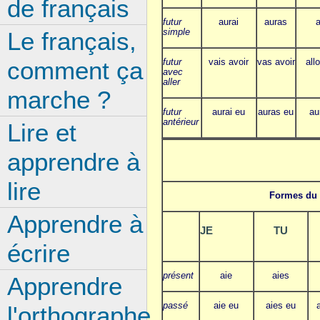
de français
futur
aurai
auras
simple
Le français,
comment ça
futur
vais avoir
vas avoir
all
avec
aller
marche ?
futur
aurai eu
auras eu
au
antérieur
Lire et
apprendre à
lire
Formes du 
Apprendre à
JE
TU
écrire
présent
aie
aies
Apprendre
passé
aie eu
aies eu
l'orthographe