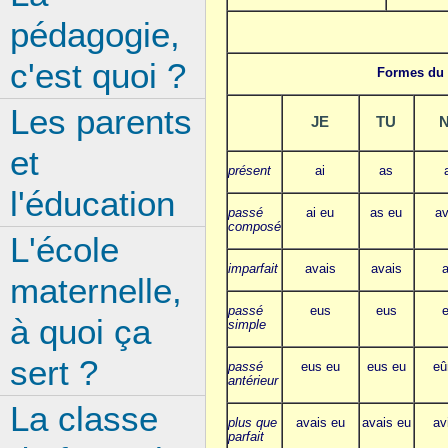
pédagogie,
c'est quoi ?
Formes du 
Les parents
JE
TU
et
présent
ai
as
l'éducation
passé
ai eu
as eu
av
composé
L'école
imparfait
avais
avais
maternelle,
passé
eus
eus
à quoi ça
simple
sert ?
passé
eus eu
eus eu
eû
antérieur
La classe
plus que
avais eu
avais eu
av
parfait