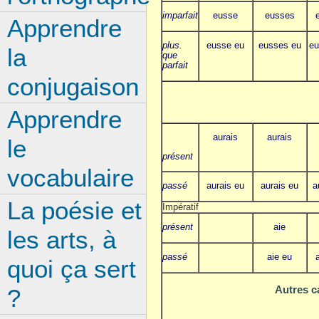
imparfait
eusse
eusses
Apprendre
plus.
eusse eu
eusses eu
eu
la
que
parfait
conjugaison
Apprendre
aurais
aurais
le
présent
vocabulaire
passé
aurais eu
aurais eu
a
La poésie et
Impératif
présent
aie
les arts, à
passé
aie eu
quoi ça sert
Autres c
?