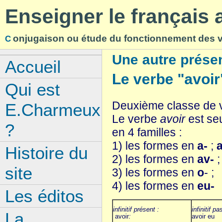
Enseigner le français
onjugaison ou étude du fonctionnement des 
C
Une autre prése
Accueil
Le verbe "avoir
Qui est
Deuxième classe de v
E.Charmeux
Le verbe
avoir
est se
?
en 4 familles :
1) les formes en
a-
;
a
Histoire du
2) les formes en
av-
;
site
3) les formes en
o
- ;
4) les formes en
eu-
Les éditos
infinitif présent :
infinitif p
La
avoir
:
avoir eu