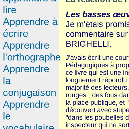
lire
Les basses œuv
Apprendre à
Je m'étais promis
écrire
commentaire sur
BRIGHELLI.
Apprendre
l'orthographe
J'avais écrit une cou
Pédagogiques à propos
Apprendre
ce livre qui est une in
la
longuement répondu, 
majorité des lecteurs
conjugaison
rouges", des fous dan
Apprendre
la place publique, et
découvert avec stupe
le
"dans les poubelles de
inspecteur qui ne sor
vocabulaire