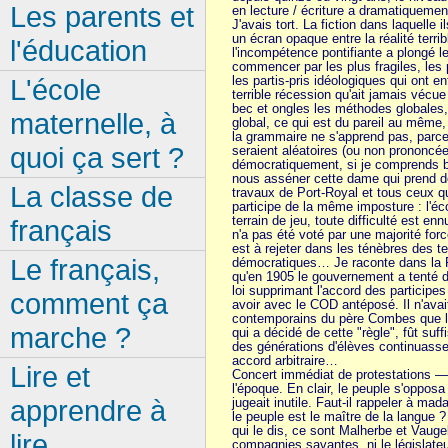
Les parents et
en lecture / écriture a dramatiquemen
J'avais tort. La fiction dans laquelle i
un écran opaque entre la réalité terrib
l'éducation
l'incompétence pontifiante a plongé l
commencer par les plus fragiles, les
L'école
les partis-pris idéologiques qui ont en
terrible récession qu'ait jamais vécue
bec et ongles les méthodes globales,
maternelle, à
global, ce qui est du pareil au même,
la grammaire ne s'apprend pas, parce
quoi ça sert ?
seraient aléatoires (ou non prononcé
démocratiquement, si je comprends b
nous asséner cette dame qui prend de
La classe de
travaux de Port-Royal et tous ceux qui
participe de la même imposture : l'éco
terrain de jeu, toute difficulté est en
français
n'a pas été voté par une majorité fo
est à rejeter dans les ténèbres des 
Le français,
démocratiques… Je raconte dans la F
qu'en 1905 le gouvernement a tenté d
loi supprimant l'accord des participe
comment ça
avoir avec le COD antéposé. Il n'avai
contemporains du père Combes que l'
marche ?
qui a décidé de cette "règle", fût suf
des générations d'élèves continuasse
accord arbitraire…
Lire et
Concert immédiat de protestations —
l'époque. En clair, le peuple s'opposa
apprendre à
jugeait inutile. Faut-il rappeler à 
le peuple est le maître de la langue 
qui le dis, ce sont Malherbe et Vaugel
lire
compagnies savantes, ni le législate