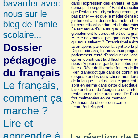
bavarder avec
dans l'expression des enfants, et que
concept "bourgeois" ? Faut-il rappe
nous sur le
que l'enfant est, étymologiquement, ce
pas parler — et que le métier d'ensei
justement à lui donner les mots, et le
blog de l'amie
lui permettront de dire, et de dire mie
Je remarque d'ailleurs que Mme Cha
scolaire...
globalement le corset étroit de la gr
Et elle ne voudrait pas que nous l'en
qui nous suivent ? Entendrait-elle être
Dossier
avoir appris par coeur la syntaxe la p
Depuis dix ans, les nouveaux progr
patiemment tenté d'éradiquer de l'en
pédagogie
qui en constituait la difficulté — et le 
nous n'y prenons garde, les ilotes par
ilotes. Rêve de libertaire fou, et de li
du français
Rien d'anecdotique dans ce conflit e
crispés sur des convictions mortifères
de la langue — et de l'enseignement.
Le français,
sont en germe dans cette dialectique d
laisser-dire et de l'exigence de clarté.
tentation de l'obscurantisme. De l'au
comment ça
fort malmenées en ce moment.
À chacun de choisir son camp.
marche ?
Jean-Paul Brighelli
Lire et
apprendre à
La réaction de