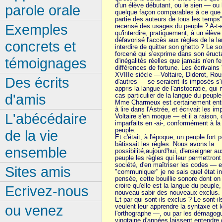
d'un élève débutant, ou le sien — ou
parole orale
quelque façon comparables à ce que 
partie des auteurs de tous les temps
Exemples
recensé des usages du peuple ? A-t-el
qu'interdire, pratiquement, à un élève
défavorisé l'accès aux règles de la lan
concrets et
interdire de quitter son ghetto ? Le so
forcené qui s'exprime dans son éructa
témoignages
d'inégalités réelles que jamais n'en fe
différences de fortune. Les écrivains
XVIIIe siècle —Voltaire, Diderot, Rou
Des écrits
d'autres — se seraient-ils imposés s'i
appris la langue de l'aristocratie, qui 
d'amis
cas particulier de la langue du peupl
Mme Charmeux est certainement entic
à lire dans l'Astrée, et écrivait les imp
L'abécédaire
Voltaire s'en moque — et il a raison, car
imparfaits en -ai-, conformément à la
peuple.
de la vie
Et c'était, à l'époque, un peuple fort
bâtissait les règles. Nous avons la
ensemble
possibilité,aujourd'hui, d'enseigner a
peuple les règles qui leur permettron
société, d'en maîtriser les codes — e
Sites amis
"communiquer" je ne sais quel état i
pensée, cette bouillie sonore dont on 
croire qu'elle est la langue du peuple, 
Ecrivez-nous
nouveau sabir des nouveaux exclus.
Et par qui sont-ils exclus ? Le sont-il
ou venez
veulent leur apprendre la syntaxe et 
l'orthographe —, ou par les démagog
vingtaine d'années laissent entendre 