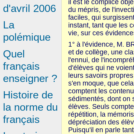
il est le complice obj
d'avril 2006
du mépris, de l'invec
faciles, qui surgisse
La
instant, tant que les
vie, sur ces évidence
polémique
1° à l'évidence, M. B
Quel
et de collège, une clas
l'ennui, de l'incompr
français
d'élèves qui ne voient
leurs savoirs propres 
enseigner ?
s'en moque, que cela
comptent les contenu
Histoire de
sédimentés, dont on s
la norme du
élèves. Seuls comptent
répétition, la mémoris
français
dépréciation des élève
Puisqu'il en parle tant