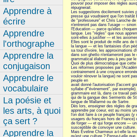
pouvoir pour imposer des règles auxq
répugnerait.
Apprendre à
Les suggestions docilement suivies p
presse qui voudraient que l'on traitâ
écrire
de "professeure" et Chris Laroche de
n'entreront pas dans l'usage — sino
l'Education — parce qu'elles choquent
Apprendre
langue. Les "règles" que nous appre
sont-elles à justifier — et les axio
l'orthographe
Elles sont le produit de mille ans de 
la langue — et les fantaisies d'un p
sa tour d'ivoire, les approximations d
Apprendre la
dans son ghetto n'entameront pas le
grammatical élaboré peu à peu par le 
conjugaison
Quoi de plus démocratique que cette 
Les réformes proposées par l'Académ
contrairement à une croyance erroné
Apprendre le
vouloir rénover la langue) ne sont p
peuple en
avait donné l'autorisation (l'accent g
vocabulaire
syllabe d'"évènement", par exemple). 
grammaire est là, dans ce travail pati
La poésie et
qui de la gangue des Serments de Str
langue de Mallarmé ou de Sartre.
Dès lors, enseigner des règles de gr
les arts, à quoi
apprendre par coeur, est au moins un
l'on doit faire à ce peuple français (
ça sert ?
usagers du français hors de France) q
de forger — et qui forge encore — un
susceptible de convoyer une culture.
Apprendre la
Mais Eveline Charmeux a-t-elle la mo
qu'est une culture ? Pense-t-elle que