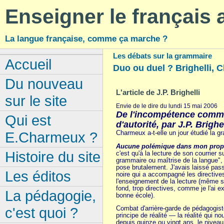
Enseigner le français
La langue française, comme ça marche ?
Les débats sur la grammaire
Accueil
Duo ou duel ? Brighelli, 
Du nouveau
L'article de J.P. Brighelli
sur le site
Envie de le dire du lundi 15 mai 2006
De l'incompétence comm
Qui est
d'autorité, par J.P. Brighel
Charmeux a-t-elle un jour étudié la g
E.Charmeux ?
Aucune polémique dans mon prop
Histoire du site
c'est qu'à la lecture de son courrier 
grammaire ou maîtrise de la langue", 
pose brutalement. J'avais laissé passe
Les éditos
noire qui a accompagné les directives
l'enseignement de la lecture (même si
fond, trop directives, comme je l'ai e
La pédagogie,
bonne école).
c'est quoi ?
Combat d'arrière-garde de pédagogist
principe de réalité — la réalité qui n
depuis quinze ou vingt ans, le nive