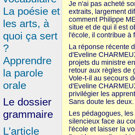
Je n'ai pas acheté son
La poésie et
extraits, largement d
comment Philippe MEI
les arts, à
situe et de qui il est
quoi ça sert
l'école, il contribue à
?
La réponse récente d
d'Eveline CHARMEUX, 
Apprendre
projets du ministre en 
retour aux règles de 
la parole
Vole-t-il au secours
orale
d'Eveline CHARMEUX? V
privilégier les appr
Le dossier
Sans doute les deux.
grammaire
Les pédagogues, les p
silencieux face au c
l'école et laisser la 
L'article