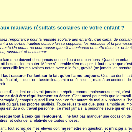
ux mauvais résultats scolaires de votre enfant ?
sez l'importance pour la réussite scolaire des enfants, d'un climat de confian
ment à ce qu'une tradition coriace laisse supposer, les menaces et la promesse
u reste.Un enfant ne peut réussir que s'il a confiance en cette réussite, et le r
es, rassurant et chaleureux.
olaires ne doivent donc jamais donner lieu à des punitions. Quand un enfant
it besoin d'en rajouter. Même s'il semble s'en moquer, il faut savoir que c'est
faut accueillir les mauvaises notes avec à la fois, gravité (ne jamais les prendre
il faut rassurer l'enfant sur le fait qu'on l'aime toujours.
C'est ce dont il a 
 résultat,— que l'on n'assimilera jami à un échec —, mais à un accident de par
nir.
genre d'accident ne devrait jamais se répéter comme malheureusement, c'est tr
e ne doit être régulièrement en échec
. C'est aussi pour cela que le travail
 partagée (y compris quand il est bon : on fait autant de mal aux prétendus "bo
tait dû qu'à ses propres qualités. Toute réussite est due, pour la moitié au m
 qui est dû à du travail personnel, ce n'est jamais la personne seule qui en es
esque tout à ceux qui l'entourent
. Il ne faut pas manquer une occasion de 
tres, et celui de la relativité de toutes choses.
ant, tout échec de mes élèves doit me remettre en question, et m'inciter à rev