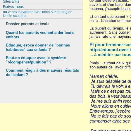
de tout élève en échec.
Sites amis
savoirs et d'en faire, d
Ecrivez-nous
reconnu, j'accepte beauc
ou venez bavarder avec nous sur le blog de
l'amie scolaire...
Et en tant que parent ? 
en lui. Chercher comment 
Dossier parents et école
La plupart du temps, le 
autrement. Sans oublier 
Quand les parents veulent aider leurs
jamais raté une mayonna
enfants
Et pour terminer sur 
Eduquer, est-ce donner de "bonnes
habitudes" aux enfants ?
http://educpol.over-
... à méditer par to
Peut-on éduquer avec le système
"récompense/punition" ?
(mais... surtout ceux q
son auteur de l'avoir diff
Comment réagir à des mauvais résultats
de l'enfant ?
Maman chérie,
Je suis désolée de dev
Tu devrais le voir, il
Mais ce n'est pas tou
des bois. Il veut bea
Je me suis enfin ren
Nous allons en cultive
Entre-temps, j'espère 
Ne te fais pas de sou
compenser avec ses 
J'espère pouvoir te re