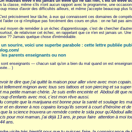
Un mauvais élève n'est jamais un élève qui ne sait rien, c'est un élève d
ans la classe, même s'ils n'ont aucun rapport avec le programme, une occasio
oup mieux d'avoir des difficultés ailleurs, et même j'accepte beaucoup plus 
C'est précisément leur tâche, à eux qui connaissent ces domaines de compéten
l'aider ce qi n'implique pas forcément des cours en plus : on ne fait pas aimer 
seul moyen de remédier à un échec d'apprentissage, c'est de chercher d'autres 
surtout, de relativiser cet échec, en rappelant que ce n'en est jamais un. Une
ise ?? Jamais quelque chose d'irrémédiable.
un sourire, voici une superbe parabole : cette lettre publiée publi
blog.com/
us les parents enseignants ou non
ui sont enseignants — chacun sait qu'on a bien du mal quand on est enseignan
usée... )
oir te dire que j'ai quitté la maison pour aller vivre avec mon copain.
 est tellement mignon avec tous ses tattoos et son piercing et sa supe
t ma petite maman chérie. Je suis enfin enceinte et Abdoul dit que 
ucoup d'enfants avec moi, c'est mon rêve aussi.
du compte que la marijuana est bonne pour la santé et soulage les m
r et en donner à nos copains lorsqu'ils seront à court d'héroïne et de
que la science trouvera un remède contre le sida pour qu'Abdoul aille 
cis pour moi maman, j'ai déjà 13 ans, je peux faire attention à moi t
44 ans.
ndre visite très bientôt pour que tu puisses faire la connaissance de 