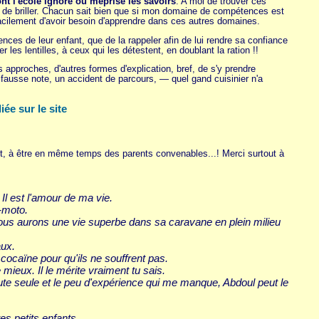
ont l'école ignore ou méprise les savoirs
. A moi de trouver ces
n de briller. Chacun sait bien que si mon domaine de compétences est
facilement d'avoir besoin d'apprendre dans ces autres domaines.
ces de leur enfant, que de la rappeler afin de lui rendre sa confiance
les lentilles, à ceux qui les détestent, en doublant la ration !!
approches, d'autres formes d'explication, bref, de s'y prendre
 fausse note, un accident de parcours, — quel gand cuisinier n'a
ée sur le site
t, à être en même temps des parents convenables...! Merci surtout à
 Il est l'amour de ma vie.
r-moto.
nous aurons une vie superbe dans sa caravane en plein milieu
aux.
 cocaïne pour qu'ils ne souffrent pas.
mieux. Il le mérite vraiment tu sais.
oute seule et le peu d'expérience qui me manque, Abdoul peut le
tes petits enfants.