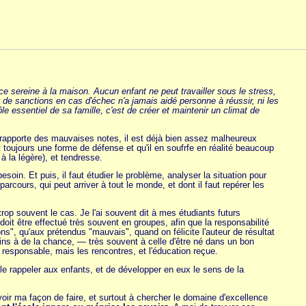
ce sereine à la maison. Aucun enfant ne peut travailler sous le stress,
 de sanctions en cas d'échec n'a jamais aidé personne à réussir, ni les
ôle essentiel de sa famille, c'est de créer et maintenir un climat de
 rapporte des mauvaises notes, il est déjà bien assez malheureux
 toujours une forme de défense et qu'il en soufrfe en réalité beaucoup
 à la légère), et tendresse.
besoin. Et puis, il faut étudier le problème, analyser la situation pour
cours, qui peut arriver à tout le monde, et dont il faut repérer les
op souvent le cas. Je l'ai souvent dit à mes étudiants futurs
 doit être effectué très souvent en groupes, afin que la responsabilité
ns", qu'aux prétendus "mauvais", quand on félicite l'auteur de résultat
oins à de la chance, — très souvent à celle d'être né dans un bon
t responsable, mais les rencontres, et l'éducation reçue.
le rappeler aux enfants, et de développer en eux le sens de la
oir ma façon de faire, et surtout à chercher le domaine d'excellence