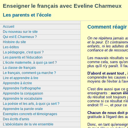
Enseigner le français avec Eveline Charmeux
Les parents et l'école
Comment réagir a
Accueil
Du nouveau sur le site
Qui est E.Charmeux ?
On ne répètera jamais as
et la peur. Et contraire
Histoire du site
enfants, ni les adultes d
Les éditos
confiance et de ressourc
La pédagogie, c'est quoi ?
Les parents et l'éducation
Les mauvais résultats sc
comme cela, sans qu'on a
L'école maternelle, à quoi ça sert ?
plus qu'il n'y paraît. Il 
La classe de français
Le français, comment ça marche ?
D'abord et avant tout , 
comprendre les causes du
Lire et apprendre à lire
moyens de l'éviter à l'ave
Apprendre à écrire
Apprendre l'orthographe
C'est dire aussi que ce 
enseignants :
aucun élèv
Apprendre la conjugaison
du résultat soit toujours
Apprendre le vocabulaire
comme si ce résultat n'é
La poésie et les arts, à quoi ça sert ?
endroit !!! —, et pour ce
Apprendre la parole orale
Chacun de nous doit pr
Exemples concrets et témoignages
gratitude à l'égard des au
Des écrits d'amis
Donc, en tant qu'enseign
L'abécédaire de la vie ensemble