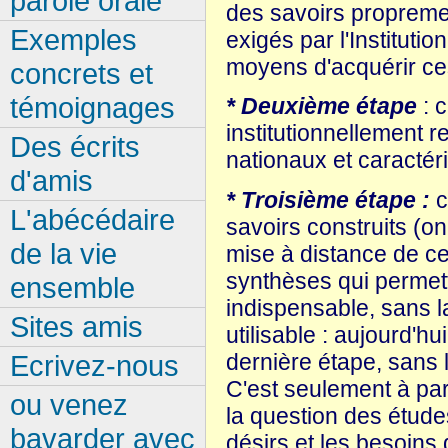
parole orale
des savoirs propremen
Exemples
exigés par l'Institutio
moyens d'acquérir ce
concrets et
témoignages
* Deuxième étape
: c
ins­titutionnellement 
Des écrits
nationaux et caractéri
d'amis
* Troisième étape :
c
L'abécédaire
savoirs construits (on
de la vie
mise à distance de ce 
synthèses qui per­me
ensemble
indispensable, sans la
Sites amis
utilisable : aujourd'h
Ecrivez-nous
dernière étape, sans l
C'est seulement à par
ou venez
la question des étude
bavarder avec
désirs et les besoins