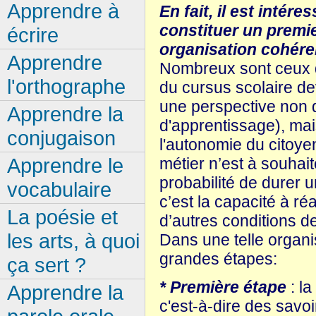
Apprendre à
En fait, il est intér
constituer un premie
écrire
organisation cohéren
Apprendre
Nombreux sont ceux qu
l'orthographe
du cursus scolaire dev
une perspective non d
Apprendre la
d'apprentissage), ma
conjugaison
l'autonomie du citoye
Apprendre le
métier n’est à souhait
probabilité de durer u
vocabulaire
c’est la capacité à ré
La poésie et
d’autres conditions de
les arts, à quoi
Dans une telle organi
grandes étapes:
ça sert ?
* Première étape
: la
Apprendre la
c'est-à­-dire des savo