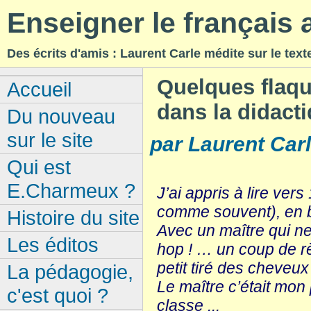
Enseigner le français
Des écrits d'amis : Laurent Carle médite sur le text
Quelques flaque
Accueil
dans la didacti
Du nouveau
sur le site
par Laurent Carl
Qui est
E.Charmeux ?
J’ai appris à lire ver
comme souvent), en b 
Histoire du site
Avec un maître qui ne f
Les éditos
hop ! … un coup de rè
petit tiré des cheveux 
La pédagogie,
Le maître c’était mo
c'est quoi ?
classe ...