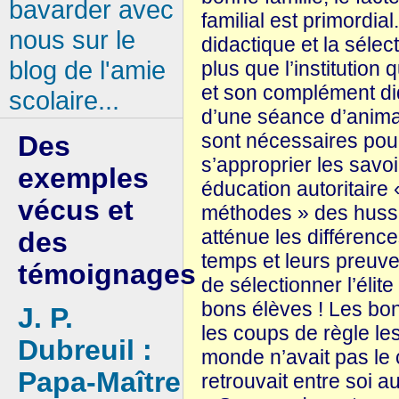
bavarder avec
familial est primordia
nous sur le
didactique et la sélect
blog de l'amie
plus que l’institution 
et son complément d
scolaire...
d’une séance d’anima
sont nécessaires pour
Des
s’approprier les savoi
exemples
éducation autoritaire 
vécus et
méthodes » des hussar
atténue les différence
des
temps et leurs preuves
témoignages
de sélectionner l’élit
bons élèves ! Les bo
J. P.
les coups de règle le
Dubreuil :
monde n’avait pas le c
Papa-Maître
retrouvait entre soi a