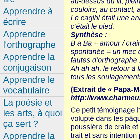
au-dessus du lit, plei
couloirs, au contact,
Apprendre à
Le cagibi était une a
écrire
c’était le pied.
Apprendre
Synthèse :
B a Ba + amour / crai
l'orthographe
spontanée = un mec q
Apprendre la
fautes d’orthographe 
conjugaison
Ah ah ah, le retour à 
tous les soulagements 
Apprendre le
vocabulaire
(Extrait de « Papa-M
http://www.charmeu
La poésie et
Ce petit témoignage h
les arts, à quoi
volupté dans les pâqu
ça sert ?
poussière de craie et 
Apprendre la
trait et sans intentio