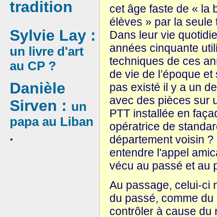
tradition
cet âge faste de « la
élèves » par la seule
Sylvie Lay :
Dans leur vie quotidi
années cinquante utilis
un livre d'art
techniques de ces an
au CP ?
de vie de l’époque et s
Danièle
pas existé il y a un 
avec des pièces sur u
Sirven :
un
PTT installée en faç
papa au Liban
opératrice de standa
.
département voisin ?
entendre l'appel amic
vécu au passé et au 
Au passage, celui-ci n
du passé, comme du p
contrôler à cause du 