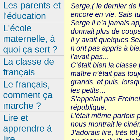
Les parents et
Serge,( le dernier de l
encore en vie. Sais-t
l'éducation
Serge il n’a jamais a
L'école
donnait plus de coups 
maternelle, à
Il y avait quelques Se
n’ont pas appris à bie
quoi ça sert ?
l’avait pas...
La classe de
C’était bien la class
français
maître n’était pas tou
grands, et puis, lors
Le français,
les petits…
comment ça
S’appelait pas Frein
marche ?
république.
L’était même parfois 
Lire et
nous montrait le ciném
apprendre à
J’adorais lire, très tô
lire