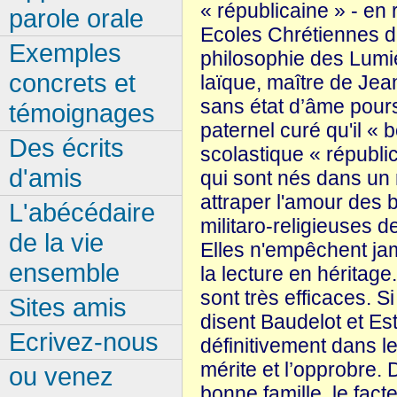
« républicaine » - en 
parole orale
Ecoles Chrétiennes d
Exemples
philosophie des Lumiè
concrets et
laïque, maître de Jean
sans état d’âme pours
témoignages
paternel curé qu'il « b
Des écrits
scolastique « républica
d'amis
qui sont nés dans un 
attraper l'amour des b
L'abécédaire
militaro-religieuses de
de la vie
Elles n'empêchent jama
ensemble
la lecture en héritage
sont très efficaces. Si
Sites amis
disent Baudelot et Es
Ecrivez-nous
définitivement dans l
mérite et l’opprobre. 
ou venez
bonne famille, le fact