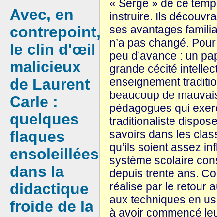
« Serge » de ce temps
Avec, en
instruire. Ils découvra
contrepoint,
ses avantages familia
n’a pas changé. Pour 
le clin d'œil
peu d’avance : un papa
malicieux
grande cécité intellec
de Laurent
enseignement traditio
beaucoup de mauvaise
Carle :
pédagogues qui exerc
quelques
traditionaliste dispo
flaques
savoirs dans les class
qu’ils soient assez in
ensoleillées
système scolaire cons
dans la
depuis trente ans. C
didactique
réalise par le retour
aux techniques en us
froide de la
à avoir commencé leur