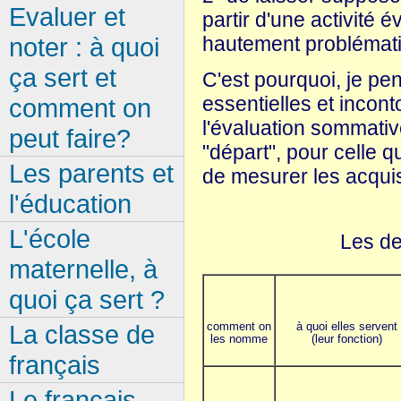
Evaluer et
partir d'une activité é
noter : à quoi
hautement problémat
ça sert et
C'est pourquoi, je pe
essentielles et incont
comment on
l'évaluation sommativ
peut faire?
"départ", pour celle q
Les parents et
de mesurer les acqui
l'éducation
L'école
Les de
maternelle, à
quoi ça sert ?
comment on
à quoi elles servent
La classe de
les nomme
(leur fonction)
français
Le français,