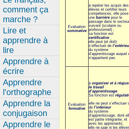
à repérer les acquis des
comment ça
élèves et certifier leurs
compétences; elle pose
marche ?
une
barrière
pour le
passage dans le secteu
suivant (scolaire ou
Evaluation
Lire et
professionnel) ;
somma
tive
sa fonction est
certificative
;
apprendre à
elle peut (et doit)
s’effectuer de
l’extérieu
lire
du système
d’apprentissage auquel e
n’appartient pas.
Apprendre à
écrire
Apprendre
à
organiser et à réajus
le travail
l'orthographe
d’apprentissage
.
Sa fonction est
régulatr
;
Apprendre la
elle ne peut s’effectuer 
Evaluation
de
l’intérieur
formative
conjugaison
du système
d’apprentissage, dont el
est partie intégrante, et
Apprendre le
avec les apprenants;
elle ne juge ni les élève