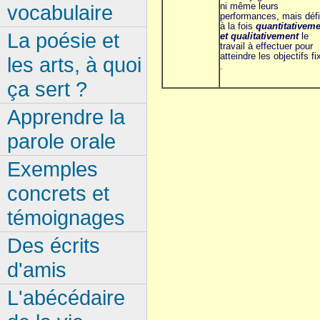
ni même leurs
vocabulaire
performances, mais défi
à la fois
quantitativeme
La poésie et
et qualitativement
le
travail à effectuer pour
atteindre les objectifs fi
les arts, à quoi
.
ça sert ?
Apprendre la
parole orale
Exemples
concrets et
témoignages
Des écrits
d'amis
L'abécédaire