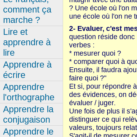
? Une école où l'on me
comment ça
une école où l'on ne t
marche ?
2- Evaluer, c'est me
Lire et
question réside donc
apprendre à
verbes :
lire
* mesurer quoi ?
* comparer quoi à quo
Apprendre à
Ensuite, il faudra aj
écrire
faire quoi ?"
Apprendre
Et si, pour répondre 
des évidences, on d
l'orthographe
évaluer / juger.
Apprendre la
Une fois de plus il s'
conjugaison
distinguer ce qui relè
valeurs, toujours relat
Apprendre le
S'agit-il de mesurer c