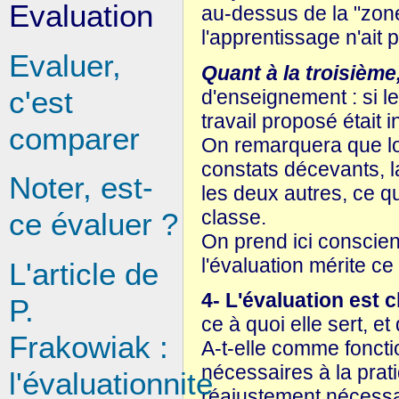
Evaluation
au-dessus de la "zone
l'apprentissage n'ait p
Evaluer,
Quant à la troisième
c'est
d'enseignement : si le
travail proposé était i
comparer
On remarquera que lo
constats décevants, l
Noter, est-
les deux autres, ce qu
classe.
ce évaluer ?
On prend ici conscien
l'évaluation mérite ce
L'article de
4- L'évaluation est c
P.
ce à quoi elle sert, et
Frakowiak :
A-t-elle comme foncti
nécessaires à la prati
l'évaluationnite
réajustement nécessa