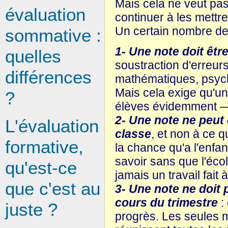
Mais cela ne veut pas 
évaluation
continuer à les mettre 
Un certain nombre de 
sommative :
1- Une note doit êt
quelles
soustraction d'erreur
différences
mathématiques, psycho
Mais cela exige qu'un
?
élèves évidemment — s
2- Une note ne peut 
L'évaluation
classe
, et non à ce q
formative,
la chance qu'a l'enfan
savoir sans que l'écol
qu'est-ce
jamais un travail fait 
que c'est au
3- Une note ne doit
cours du trimestre
:
juste ?
progrès. Les seules m