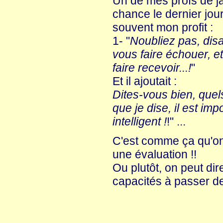
Un de mes profs de j
chance le dernier jour 
souvent mon profit :
1- "
Noubliez pas, disai
vous faire échouer, et
faire recevoir...!
"
Et il ajoutait :
Dites-vous bien, quel
que je dise, il est im
intelligent !
!" ...
C'est comme ça qu'on 
une évaluation !!
Ou plutôt, on peut di
capacités à passer 