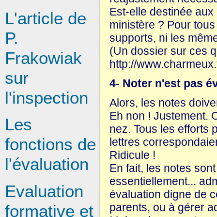
Est-elle destinée aux 
L'article de
ministère ? Pour tous
P.
supports, ni les mêm
(Un dossier sur ces qu
Frakowiak
http://www.charmeux.f
sur
4- Noter n'est pas é
l'inspection
Alors, les notes doive
Eh non ! Justement. C
Les
nez. Tous les efforts
fonctions de
lettres correspondaie
Ridicule !
l'évaluation
En fait, les notes son
essentiellement... ad
Evaluation
évaluation digne de 
parents, ou à gérer a
formative et