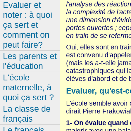
Evaluer et
l'analyse des réactio
la complexité de l'ac
noter : à quoi
une dimension d'évid
ça sert et
portes ouvertes ; cep
comment on
en train de se refermer
peut faire?
Oui, elles sont en trai
Les parents et
est convenu d'appeler 
(mais les a-t-elle jam
l'éducation
catastrophiques qui l
L'école
élèves d'abord et de 
maternelle, à
Evaluer, qu'est-c
quoi ça sert ?
L'école semble avoir
La classe de
dirait Pierre Frakowia
français
1- On évalue quand on
Le français,
maigrir avec une bal