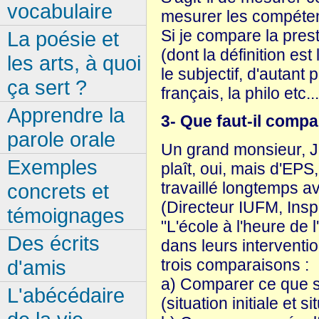
vocabulaire
mesurer les compéten
Si je compare la prest
La poésie et
(dont la définition est
les arts, à quoi
le subjectif, d'autan
ça sert ?
français, la philo etc
Apprendre la
3- Que faut-il compa
parole orale
Un grand monsieur, J
Exemples
plaît, oui, mais d'EP
travaillé longtemps 
concrets et
(Directeur IUFM, Insp
témoignages
"L'école à l'heure de
Des écrits
dans leurs intervention
d'amis
trois comparaisons :
a) Comparer ce que sav
L'abécédaire
(situation initiale et si