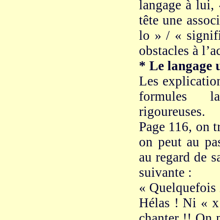
langage à lui, 
tête une assoc
lo » / « signif
obstacles à l’a
* Le langage u
Les explicatio
formules la
rigoureuses.
Page 116, on tr
on peut au pas
au regard de s
suivante :
« Quelquefois 
Hélas ! Ni « x
chanter !! On 