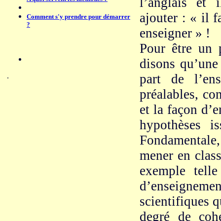
l’anglais et
ajouter : « il
Comment s'y prendre pour démarrer
?
enseigner » !
Pour être un 
disons qu’une 
.
part de l’en
préalables, con
et la façon d’
hypothèses i
Fondamentale, 
mener en class
exemple telle
d’enseigneme
scientifiques q
degré de coh