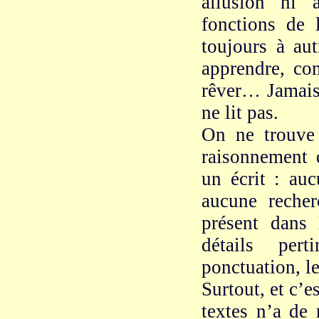
allusion ni 
fonctions de l
toujours à au
apprendre, com
rêver… Jamais 
ne lit pas.
On ne trouve 
raisonnement 
un écrit : au
aucune recher
présent dans 
détails pert
ponctuation, l
Surtout, et c’e
textes n’a de 