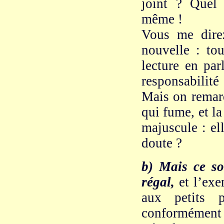
joint ? Quel
même !
Vous me direz
nouvelle : to
lecture en par
responsabilité
Mais on remarq
qui fume, et la
majuscule : ell
doute ?
b) Mais ce so
régal,
et l’exe
aux petits p
conformément a