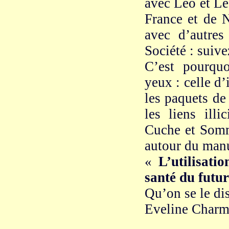
avec Léo et Lé
France et de N
avec d’autres
Société : suiv
C’est pourqu
yeux : celle d’i
les paquets de
les liens ill
Cuche et Somm
autour du manu
«
L’utilisati
santé du futur
Qu’on se le dis
Eveline Char