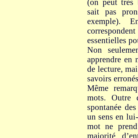
(on peut très
sait pas pro
exemple). E
corresponde
essentielles p
Non seulemen
apprendre en 
de lecture, mai
savoirs erronés
Même remarqu
mots. Outre q
spontanée des 
un sens en lui
mot ne prend
majorité d’e