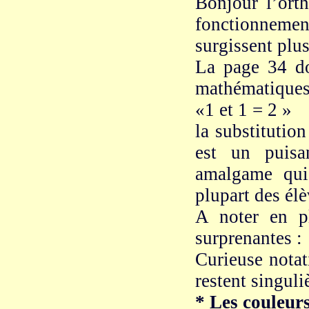
Bonjour l’ort
fonctionnemen
surgissent plu
La page 34 do
mathématiques
«1 et 1 = 2 »
la substitutio
est un puisa
amalgame qui
plupart des élè
A noter en p
surprenantes 
Curieuse notat
restent singuli
* Les couleurs