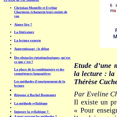
Christian Montelle et Eveline
Charmeux échangent leurs points de
vue
Aimer lire ?
La littérature
La lecture experte
Apprentissage : le débat
Des obstacles épistémologiques, qu'est-
ce que c'est ?
Etude d’une m
La place de la combinatoire et des
la lecture : l
compétences langagières
Thérèse Cuche
Les méthodes d'enseignement de la
lecture
Par Eveline 
Réponse à Rachel Boutonnet
Il existe un p
La méthode syllabique
« Pour enseign
Imposer la syllabique ?
A quoi servent les méthodes ?