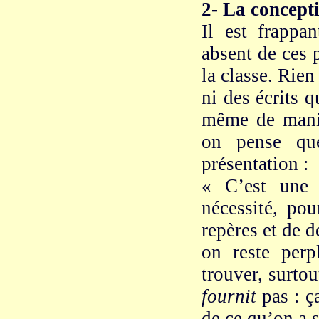
2- La concepti
Il est frappa
absent de ces 
la classe. Rien
ni des écrits q
même de maniè
on pense que
présentation :
« C’est une
nécessité, po
repères et de 
on reste perp
trouver, surto
fournit
pas : ç
de ce qu’on a 