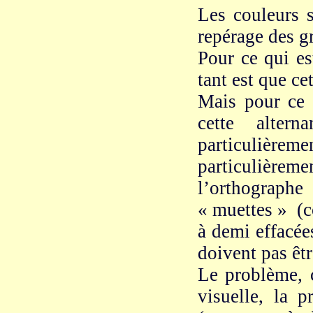
Les couleurs s
repérage des gr
Pour ce qui es
tant est que ce
Mais pour ce q
cette alte
particulièremen
particulière
l’orthograp
« muettes » (co
à demi effacée
doivent pas êt
Le problème, c
visuelle, la p