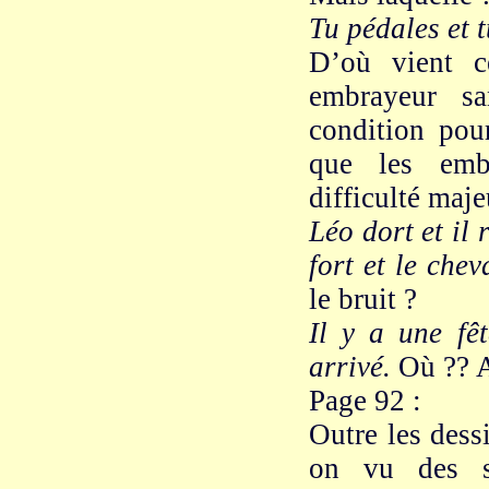
Tu pédales et t
D’où vient c
embrayeur sa
condition pou
que les embr
difficulté maje
Léo dort et il 
fort et le chev
le bruit ?
Il y a une fêt
arrivé.
Où ?? A
Page 92 :
Outre les dessi
on vu des sp