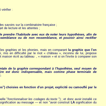
t vérifier :
es savoirs sur la combinatoire française ;
t de lecture et les attentes ;
de prendre l'habitude avec eux de noter leurs hypothèses, afin de
emblance ou de non ressemblance, et pouvoir ainsi rectifier
t les graphies et les phonies, mais en comparant
la graphie que l'on
ui, mis en difficulté par le mot « château », inconnu de lui, propose
ot
maison
écrit au tableau , « maison » et si on l'invite à comparer son
mentale de la graphie correspondant à l'hypothèse, seul moyen de
atoire est donc indispensable, mais comme phase terminale de
.
s") choisies en fonction d'un projet,
explicité ou camouflé par le
elle "
fonctionnaliser les codages du texte
") ; et donc avoir installé ce
signification au message — et non "avoir construit
LA
signification du