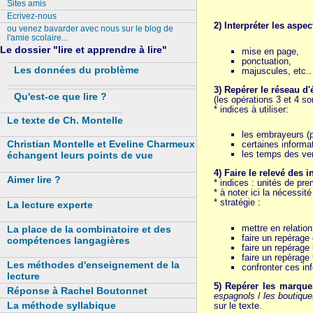
Sites amis
Ecrivez-nous
2) Interpréter les aspec
ou venez bavarder avec nous sur le blog de
l'amie scolaire...
Le dossier "lire et apprendre à lire"
mise en page,
ponctuation,
Les données du problème
majuscules, etc..
3) Repérer le réseau d
Qu'est-ce que lire ?
(les opérations 3 et 4 son
* indices à utiliser:
Le texte de Ch. Montelle
les embrayeurs (p
Christian Montelle et Eveline Charmeux
certaines informat
les temps des ve
échangent leurs points de vue
4) Faire le relevé des 
Aimer lire ?
* indices : unités de pr
* à noter ici la nécessit
* stratégie :
La lecture experte
mettre en relation
La place de la combinatoire et des
faire un repérage 
compétences langagières
faire un repérage 
faire un repérage
Les méthodes d'enseignement de la
confronter ces inf
lecture
5) Repérer les marqu
Réponse à Rachel Boutonnet
espagnols
/
les boutique
La méthode syllabique
sur le texte.