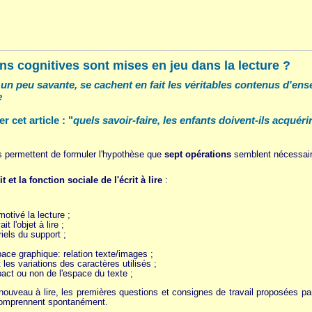
ns cognitives sont mises en jeu dans la lecture ?
un peu savante, se cachent en fait les véritables contenus d'ense
e
r cet article : "
quels savoir-faire, les enfants doivent-ils acquéri
s permettent de formuler l'hypothèse que
sept opérations
semblent nécessaire
t et la fonction sociale de l'écrit à lire
:
motivé la lecture ;
it l'objet à lire ;
iels du support ;
pace graphique: relation texte/images ;
et les variations des caractères utilisés ;
act ou non de l'espace du texte ;
 nouveau à lire, les premières questions et consignes de travail proposées par
comprennent spontanément.