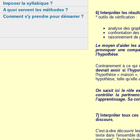
Imposer la syllabique ?
A quoi servent les méthodes ?
6) Interpréter les résu
Comment s'y prendre pour démarrer ?
* outils de vérification :
analyse des graph
confrontation des
raisonnement de p
Le moyen d'aider les a
provoquer une compar
l'hypothèse
.
Contrairement à ce qui 
devrait avoir si l'hypo
l'hypothèse « maison », 
hypothèse, telle qu’elle 
On saisit ici le rôle 
contrôler la pertine
l'apprentissage. Sa con
7) Interpréter tous ce
discours
,
C'est-à-dire découvrir le
texte dans l'ensemble du
message". Toute lecture e