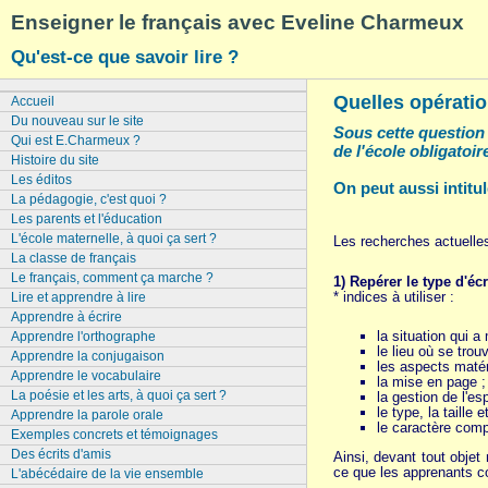
Enseigner le français avec Eveline Charmeux
Qu'est-ce que savoir lire ?
Quelles opératio
Accueil
Du nouveau sur le site
Sous cette question 
Qui est E.Charmeux ?
de l'école obligatoir
Histoire du site
Les éditos
On peut aussi intitule
La pédagogie, c'est quoi ?
Les parents et l'éducation
L'école maternelle, à quoi ça sert ?
Les recherches actuelle
La classe de français
Le français, comment ça marche ?
1) Repérer le type d'écri
* indices à utiliser :
Lire et apprendre à lire
Apprendre à écrire
la situation qui a 
Apprendre l'orthographe
le lieu où se trouva
Apprendre la conjugaison
les aspects matér
Apprendre le vocabulaire
la mise en page ;
La poésie et les arts, à quoi ça sert ?
la gestion de l'es
le type, la taille 
Apprendre la parole orale
le caractère comp
Exemples concrets et témoignages
Des écrits d'amis
Ainsi, devant tout objet
ce que les apprenants 
L'abécédaire de la vie ensemble