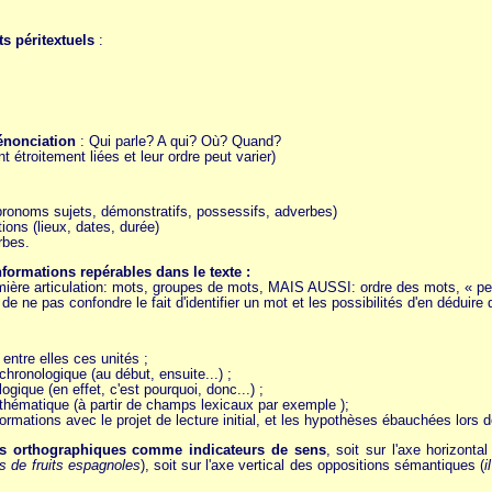
ts péritextuels
:
'énonciation
: Qui parle? A qui? Où? Quand?
t étroitement liées et leur ordre peut varier)
ronoms sujets, démonstratifs, possessifs, adverbes)
ions (lieux, dates, durée)
rbes.
informations repérables dans le texte :
emière articulation: mots, groupes de mots, MAIS AUSSI: ordre des mots, « pet
é de ne pas confondre le fait d'identifier un mot et les possibilités d'en déduir
 entre elles ces unités ;
chronologique (au début, ensuite...) ;
logique (en effet, c'est pourquoi, donc...) ;
 thématique (à partir de champs lexicaux par exemple );
ormations avec le projet de lecture initial, et les hypothèses ébauchées lors d
es orthographiques comme indicateurs de sens
, soit sur l'axe horizont
s de fruits espagnoles
), soit sur l'axe vertical des oppositions sémantiques (
i