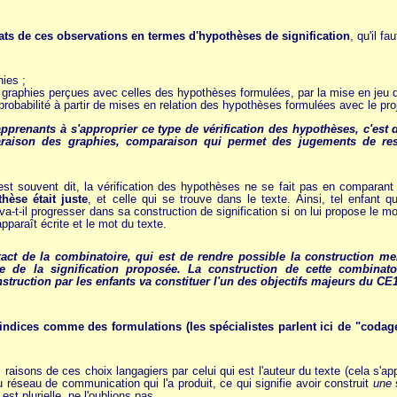
ltats de ces observations en termes d'hypothèses de signification
, qu'il fau
ies ;
 graphies perçues avec celles des hypothèses formulées, par la mise en jeu d
robabilité à partir de mises en relation des hypothèses formulées avec le proje
pprenants à s'approprier ce type de vérification des hypothèses, c'est 
aison des graphies, comparaison qui permet des jugements de ress
est souvent dit, la vérification des hypothèses ne se fait pas en comparan
thèse était juste
, et celle qui se trouve dans le texte. Ainsi, tel enfant q
va-t-il progresser dans sa construction de signification si on lui propose le m
apparaît écrite et le mot du texte.
exact de la combinatoire, qui est de rendre possible la construction 
nce de la signification proposée. La construction de cette combin
struction par les enfants va constituer l'un des objectifs majeurs du CE1
s indices comme des formulations (les spécialistes parlent ici de "codage
s raisons de ces choix langagiers par celui qui est l'auteur du texte (cela s'app
 réseau de communication qui l'a produit, ce qui signifie avoir construit
une
st plurielle, ne l'oublions pas.