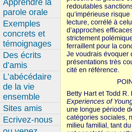
Apprendre la
redoutables sanctions
parole orale
qu’impérieuse risque 
lecture, corrélé à celu
Exemples
d’approches efficaces
concrets et
strictement polémique
témoignages
ferraillent pour la co
Des écrits
Je voudrais évoquer 
présentations très cou
d'amis
cité en référence.
L'abécédaire
POI
de la vie
Betty Hart et Todd R. 
ensemble
Experiences of Young
Sites amis
une longue période de
catégories sociales, n
Ecrivez-nous
milieu familial, tant du
ou venez