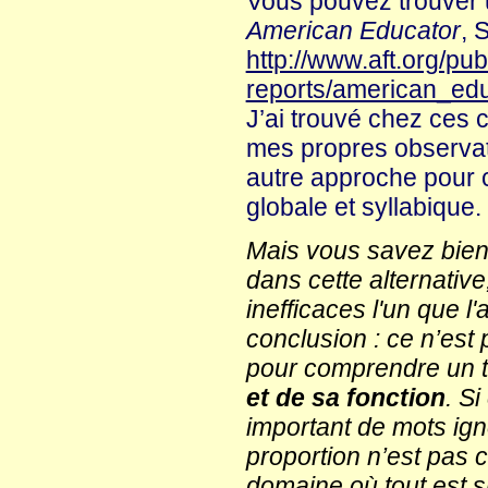
Vous pouvez trouver 
American Educator
, 
http://www.aft.org/pub
reports/american_edu
J’ai trouvé chez ces 
mes propres observati
autre approche pour c
globale et syllabique.
Mais vous savez bien 
dans cette alternativ
inefficaces l'un que l'
conclusion : ce n’est 
pour comprendre un te
et de sa fonction
. S
important de mots ign
proportion n’est pas ch
domaine où tout est s