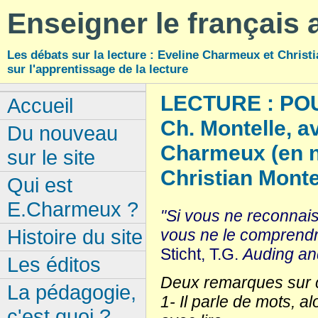
Enseigner le français
Les débats sur la lecture : Eveline Charmeux et Christi
sur l'apprentissage de la lecture
LECTURE : PO
Accueil
Ch. Montelle, a
Du nouveau
Charmeux
(en 
sur le site
Christian Monte
Qui est
E.Charmeux ?
"Si vous ne reconnai
Histoire du site
vous ne le comprendre
Sticht, T.G.
Auding an
Les éditos
Deux remarques sur c
La pédagogie,
1- Il parle de mots, a
c'est quoi ?