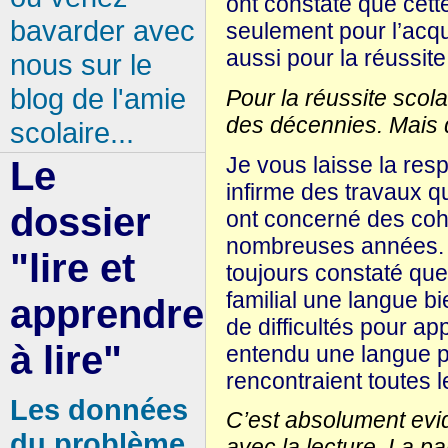
ont constaté que cett
bavarder avec
seulement pour l’acqui
aussi pour la réussite
nous sur le
blog de l'amie
Pour la réussite scola
des décennies. Mais di
scolaire...
Je vous laisse la res
Le
infirme des travaux q
dossier
ont concerné des coho
nombreuses années. Je
"lire et
toujours constaté que
familial une langue bi
apprendre
de difficultés pour ap
à lire"
entendu une langue pa
rencontraient toutes le
Les données
C’est absolument evid
du problème
avec la lecture. La par