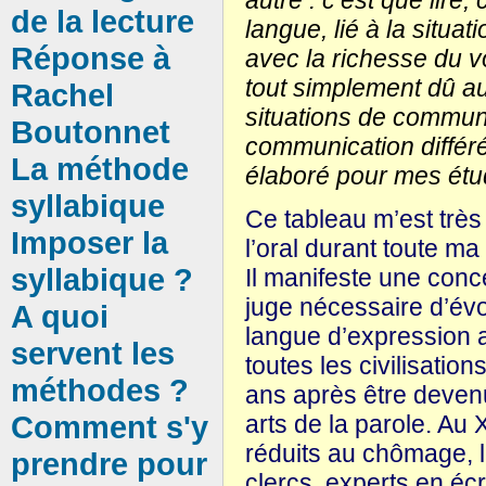
de la lecture
langue, lié à la situa
Réponse à
avec la richesse du vo
tout simplement dû a
Rachel
situations de communic
Boutonnet
communication différée
La méthode
élaboré pour mes étud
syllabique
Ce tableau m’est très
Imposer la
l’oral durant toute ma 
syllabique ?
Il manifeste une conc
juge nécessaire d’évo
A quoi
langue d’expression ar
servent les
toutes les civilisatio
méthodes ?
ans après être devenu
Comment s'y
arts de la parole. Au X
réduits au chômage, l
prendre pour
clercs, experts en écr