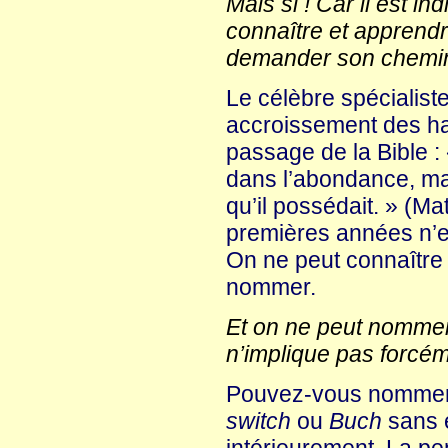
Mais si ! Car il est in
connaître et apprendre
demander son chemin e
Le célèbre spécialist
accroissement des han
passage de la Bible : 
dans l’abondance, mais
qu’il possédait. » (Ma
premières années n’e
On ne peut connaître 
nommer.
Et on ne peut nommer
n’implique pas forcém
Pouvez-vous nommer
switch
ou
Buch
sans e
intérieurement. La pen