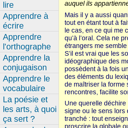
auquel ils appartienn
lire
Mais il y a aussi qua
Apprendre à
tout en étant tout à f
écrire
le cas, en ce qui me 
Apprendre
qu’à l’oral. Cela ne
l'orthographe
étrangers me semble 
S’il est vrai que les
Apprendre la
idéographique des mot
conjugaison
possèdent à la fois 
des éléments du lexiqu
Apprendre le
de maîtriser la forme 
vocabulaire
rencontres, facilite s
La poésie et
Une querelle déchire l
les arts, à quoi
signe ou le sens lors 
ça sert ?
tranché : tout enseig
proscrire la globale o