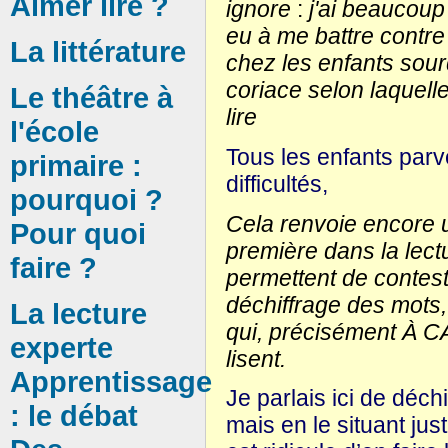
Aimer lire ?
ignore
:
j'ai beaucoup 
eu à me battre contre 
La littérature
chez les enfants sour
coriace selon laquell
Le théâtre à
lire
l'école
Tous les enfants parv
primaire :
difficultés,
pourquoi ?
Cela renvoie encore 
Pour quoi
première dans la lect
faire ?
permettent de contes
déchiffrage des mots, 
La lecture
qui, précisément À 
experte
lisent.
Apprentissage
Je parlais ici de déc
: le débat
mais en le situant jus