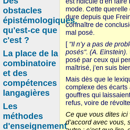
Des
est ridicule d’en fair
mode. Cette querelle
obstacles
dure depuis que Frein
épistémologiques,
connaître de conclus
qu'est-ce que
mal posé.
c'est ?
[
"Il n’y a pas de prob
posés". (A. Einstein).
La place de la
posé par ceux qui pen
combinatoire
maîtrisé, j’en suis bie
et des
Mais dès que le lexiq
compétences
complexe des écarts a
langagières
gouffres qui laissaien
refus, voire de révolte
Les
Ce que vous dites ici 
méthodes
d’accord avec vous, s
d'enseignement
autre : c’est que lire