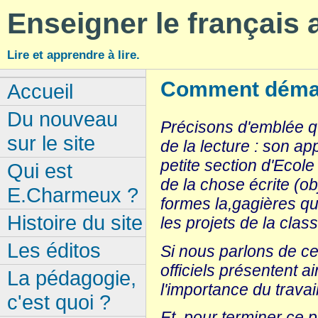
Enseigner le français
Lire et apprendre à lire.
Comment démar
Accueil
Du nouveau
Précisons d'emblée q
sur le site
de la lecture : son a
petite section d'Ecole
Qui est
de la chose écrite (obj
E.Charmeux ?
formes la,gagières qui
Histoire du site
les projets de la class
Les éditos
Si nous parlons de c
officiels présentent ai
La pédagogie,
l'importance du travai
c'est quoi ?
Et, pour terminer ce 