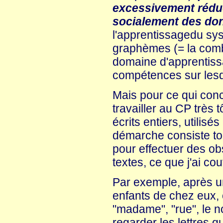
excessivement réduct
socialement des don
l'apprentissagedu sy
graphèmes (= la combin
domaine d'apprentissag
compétences sur lesque
Mais pour ce qui conc
travailler au CP très 
écrits entiers, utilisé
démarche consiste tou
pour effectuer des ob
textes, ce que j'ai c
Par exemple, après un
enfants de chez eux, 
"madame", "rue", le no
regarder les lettres qu