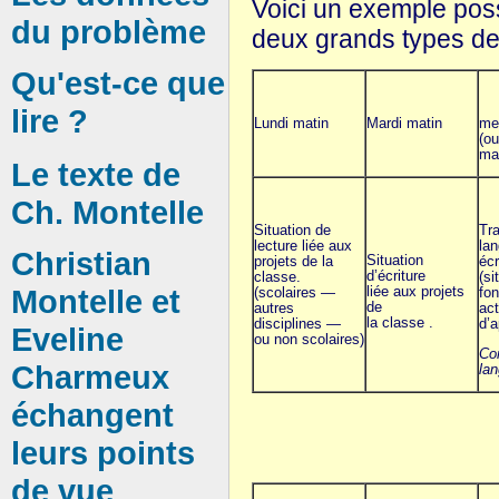
Voici un exemple poss
du problème
deux grands types d
Qu'est-ce que
lire ?
Lundi matin
Mardi matin
me
(o
ma
Le texte de
Ch. Montelle
Situation de
Tra
lecture liée aux
lan
Christian
Situation
projets de la
écr
d’écriture
classe.
(si
liée aux projets
Montelle et
(scolaires —
fon
de
autres
act
la classe .
disciplines —
d’a
Eveline
ou non scolaires)
Co
Charmeux
lan
échangent
leurs points
de vue