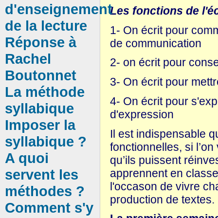
d'enseignement
Les fonctions de l'éc
de la lecture
1- On écrit pour comm
Réponse à
de communication
Rachel
2- on écrit pour cons
Boutonnet
3- On écrit pour mett
La méthode
4- On écrit pour s'exp
syllabique
d'expression
Imposer la
Il est indispensable q
syllabique ?
fonctionnelles, si l’o
A quoi
qu’ils puissent réinves
servent les
apprennent en classe. 
l'occason de vivre ch
méthodes ?
production de textes.
Comment s'y