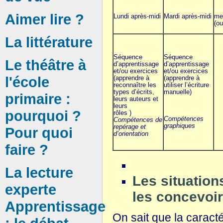
Aimer lire ?
Lundi après-midi
Mardi après-midi
me
(ou
La littérature
Séquence
Séquence
Le théâtre à
d’apprentissage
d’apprentissage
et/ou exercices
et/ou exercices
l'école
(apprendre à
(apprendre à
reconnaître les
utiliser l’écriture
types d’écrits,
manuelle)
primaire :
leurs auteurs et
leurs
pourquoi ?
rôles )
Compétences
Compétences de
graphiques
repérage et
Pour quoi
d’orientation
faire ?
La lecture
Les situation
experte
les concevoi
Apprentissage
On sait que la caract