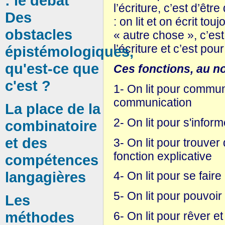
: le débat
l’écriture, c’est d’êt
Des
: on lit et on écrit to
obstacles
« autre chose », c’es
l’écriture et c’est pou
épistémologiques,
qu'est-ce que
Ces fonctions, au no
c'est ?
1- On lit pour commun
communication
La place de la
2- On lit pour s'inform
combinatoire
et des
3- On lit pour trouve
fonction explicative
compétences
langagières
4- On lit pour se fair
5- On lit pour pouvoir 
Les
méthodes
6- On lit pour rêver et