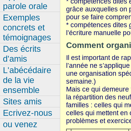
* compétences dites
parole orale
grâce auxquelles on p
Exemples
pour se faire compren
* compétences dites
concrets et
l’écriture manuelle po
témoignages
Comment organise
Des écrits
Il est important de r
d'amis
l’année ne s’applique
L'abécédaire
une organisation spéci
de la vie
semaine.)
ensemble
Mais ce qui demeure t
la répartition des ne
Sites amis
familles : celles qui 
Ecrivez-nous
celles qui mettent en 
problèmes et exercice
ou venez