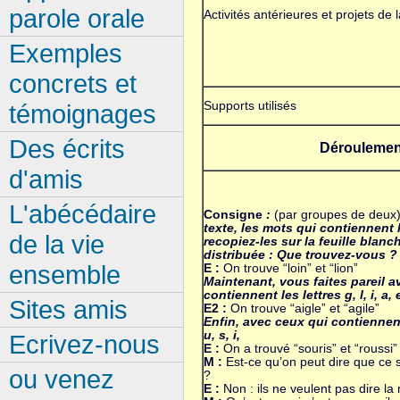
parole orale
Activités antérieures et projets de 
Exemples
concrets et
Supports utilisés
témoignages
Des écrits
Déroulemen
d'amis
L'abécédaire
Consigne
:
(par groupes de deux
texte, les mots qui contiennent le
de la vie
recopiez-les sur la feuille blanc
distribuée : Que trouvez-vous ?
ensemble
E :
On trouve “loin” et “lion”
Maintenant, vous faites pareil a
contiennent les lettres g, l, i, a, 
Sites amis
E2 :
On trouve “aigle” et “agile”
Enfin, avec ceux qui contiennent l
u, s, i,
Ecrivez-nous
E :
On a trouvé “souris” et “roussi”
M :
Est-ce qu’on peut dire que ce
ou venez
?
E :
Non : ils ne veulent pas dire l