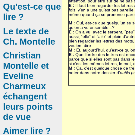
attention, pour être sûr de ne pas
Qu'est-ce que
E :
Il faut bien regarder les lettres
fois, y’en a une qu’est pas pareille 
lire ?
même quand ça se prononce pareil
M :
Oui, est-ce que quelqu’un se 
qu’on a vu ensemble...?
Le texte de
E :
On a vu, avec le serpent, “peu” 
aussi, “elle” et “aile” et plein d’autre
Ch. Montelle
bien regarder les lettres des mots, 
veulent dire.
M :
Et, aujourd’hui, qu’est-ce qu’o
Christian
E :
Que l’ordre des lettres est enc
parce que si elles sont pas dans
Montelle et
si c’est les mêmes lettres, le mot,
M :
Ça, c’est quelque chose de très
noter dans notre dossier d’
outils p
Eveline
Charmeux
échangent
leurs points
de vue
Aimer lire ?