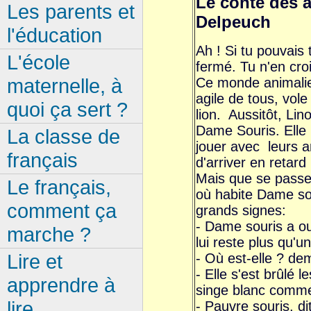
Le conte des 
Les parents et
Delpeuch
l'éducation
Ah ! Si tu pouvais 
L'école
fermé. Tu n'en croi
maternelle, à
Ce monde animalier 
agile de tous, vol
quoi ça sert ?
lion. Aussitôt, Li
Dame Souris. Elle l
La classe de
jouer avec leurs am
français
d'arriver en retard 
Mais que se passe-
Le français,
où habite Dame sou
comment ça
grands signes:
- Dame souris a oubl
marche ?
lui reste plus qu'
Lire et
- Où est-elle ? de
- Elle s'est brûlé l
apprendre à
singe blanc comme
lire
- Pauvre souris, di