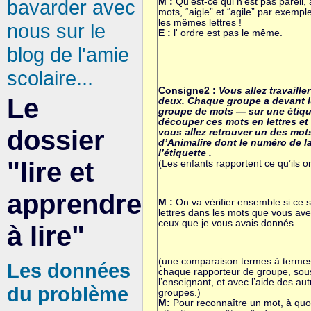
bavarder avec
M :
Qu’est-ce qui n’est pas pareil,
mots, “aigle” et “agile” par exempl
les mêmes lettres !
nous sur le
E :
l' ordre est pas le même.
blog de l'amie
scolaire...
Consigne2 :
Vous allez travailler
Le
deux.
Chaque groupe a devant l
groupe de mots — sur une étique
découper ces mots en lettres et a
dossier
vous allez retrouver un des mot
d’Animalire dont le numéro de la
l’étiquette .
"lire et
(Les enfants rapportent ce qu’ils o
apprendre
M :
On va vérifier ensemble si ce 
lettres dans les mots que vous ave
ceux que je vous avais donnés.
à lire"
(une comparaison termes à termes
Les données
chaque rapporteur de groupe, sous
l’enseignant, et avec l’aide des a
du problème
groupes.)
M:
Pour reconnaître un mot, à quoi f