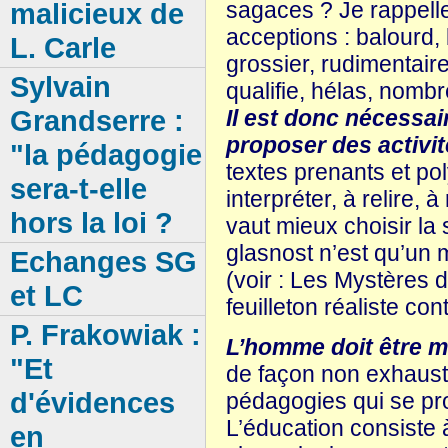
sagaces ? Je rappelle
malicieux de
acceptions : balourd, 
L. Carle
grossier, rudimentaire
Sylvain
qualifie, hélas, nombre
Grandserre :
Il est donc nécessai
proposer des activit
"la pédagogie
textes prenants et po
sera-t-elle
interpréter, à relire, 
hors la loi ?
vaut mieux choisir la 
glasnost n’est qu’un m
Echanges SG
(voir : Les Mystères d
et LC
feuilleton réaliste co
P. Frakowiak :
L’homme doit être mu
"Et
de façon non exhaustiv
d'évidences
pédagogies qui se pro
L’éducation consiste à
en