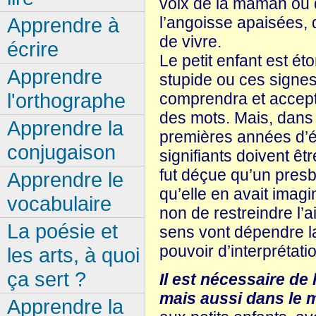
voix de la maman ou d
Apprendre à
l’angoisse apaisées,
de vivre.
écrire
Le petit enfant est é
Apprendre
stupide ou ces signes 
l'orthographe
comprendra et accept
des mots. Mais, dans l
Apprendre la
premières années d’éco
conjugaison
signifiants doivent ê
fut déçue qu’un presb
Apprendre le
qu’elle en avait imagin
vocabulaire
non de restreindre l’
La poésie et
sens vont dépendre la 
pouvoir d’interprétat
les arts, à quoi
ça sert ?
Il est nécessaire de
mais aussi dans le
Apprendre la