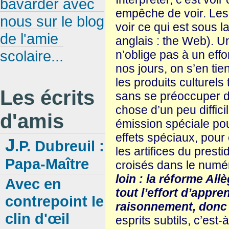
bavarder avec
empêche de voir. Les R
nous sur le blog
voir ce qui est sous la
de l'amie
anglais : the Web). 
scolaire...
n’oblige pas à un eff
nos jours, on s’en tie
les produits culturels
Les écrits
sans se préoccuper d’ê
chose d’un peu diffic
d'amis
émission spéciale pou
effets spéciaux, pour
J
.P. Dubreuil :
les artifices du prest
Papa-Maître
croisés dans le numé
loin : la réforme Al
Avec en
tout l’effort d’appre
contrepoint le
raisonnement, donc d
clin d'œil
esprits subtils, c’est-à