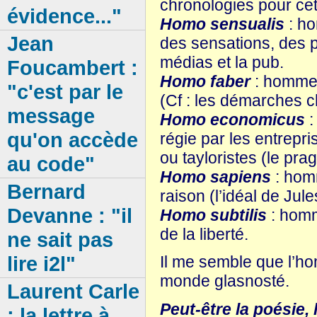
chronologies pour cet
évidence..."
Homo sensualis
: ho
Jean
des sensations, des pu
médias et la pub.
Foucambert :
Homo faber
: homme q
"c'est par le
(Cf : les démarches ch
message
Homo economicus
:
qu'on accède
régie par les entrepr
ou tayloristes (le pra
au code"
Homo sapiens
: hom
Bernard
raison (l’idéal de Jule
Devanne : "il
Homo subtilis
: homm
de la liberté.
ne sait pas
lire i2l"
Il me semble que l’ho
monde glasnosté.
Laurent Carle
Peut-être la poésie, l
: la lettre à