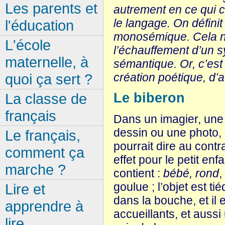
Les parents et
autrement en ce qui c
le langage. On définit
l'éducation
monosémique. Cela ne
L'école
l’échauffement d’un 
maternelle, à
sémantique. Or, c’est c
création poétique, d’a
quoi ça sert ?
La classe de
Le biberon
français
Dans un imagier, une 
dessin ou une photo,
Le français,
pourrait dire au contra
comment ça
effet pour le petit enf
marche ?
contient :
bébé, rond
,
goulue ; l’objet est t
Lire et
dans la bouche, et il 
apprendre à
accueillants, et aussi 
lire