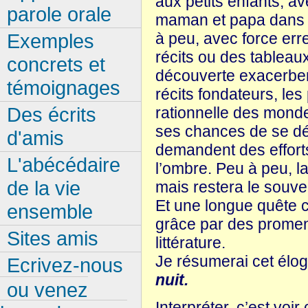
aux petits enfants, av
parole orale
maman et papa dans leu
à peu, avec force err
Exemples
récits ou des tableau
concrets et
découverte exacerbent 
témoignages
récits fondateurs, l
Des écrits
rationnelle des monde
ses chances de se dév
d'amis
demandent des efforts
L'abécédaire
l’ombre. Peu à peu, la
de la vie
mais restera le souv
Et une longue quête 
ensemble
grâce par des promena
Sites amis
littérature.
Je résumerai cet élog
Ecrivez-nous
nuit.
ou venez
Interpréter, c’est voir