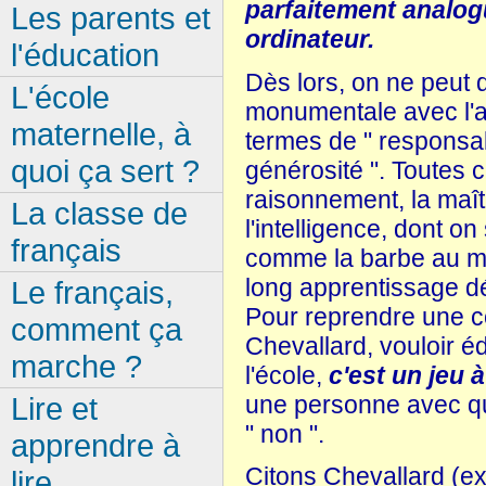
parfaitement analogu
Les parents et
ordinateur.
l'éducation
Dès lors, on ne peut q
L'école
monumentale avec l'au
maternelle, à
termes de " responsabili
quoi ça sert ?
générosité ". Toutes c
raisonnement, la maîtri
La classe de
l'intelligence, dont o
français
comme la barbe au men
long apprentissage d
Le français,
Pour reprendre une c
comment ça
Chevallard, vouloir é
marche ?
l'école,
c'est un jeu 
une personne avec qui 
Lire et
" non ".
apprendre à
Citons Chevallard (ex
lire