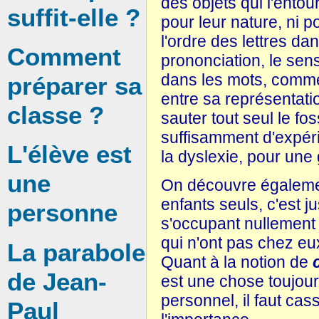
des objets qui l'entou
suffit-elle ?
pour leur nature, ni po
l'ordre des lettres da
Comment
prononciation, le sens
dans les mots, comme 
préparer sa
entre sa représentatio
classe ?
sauter tout seul le fo
suffisamment d'expérie
L'élève est
la dyslexie, pour une 
une
On découvre égaleme
enfants seuls, c'est j
personne
s'occupant nullement
qui n'ont pas chez eu
La parabole
Quant à la notion de
de Jean-
est une chose toujour
personnel, il faut cas
Paul