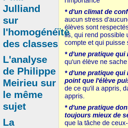
l'importance
Julliand
* d'un climat de con
sur
aucun stress d'aucune
élèves sont respectés
l'homogénéïté
ils, qui rend possibl
des classes
compte et qui puisse 
* d'une pratique qui
L'analyse
qu'un élève ne sache pa
de Philippe
* d'une pratique qui 
point que l'élève pui
Meirieu sur
de ce qu'il a appris, d
le même
appris.
sujet
* d'une pratique don
toujours mieux de s
La
que la tâche de ceux-