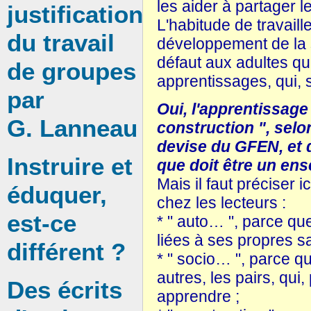
les aider à partager l
justification
L'habitude de travail
du travail
développement de la so
défaut aux adultes qu
de groupes
apprentissages, qui, sa
par
Oui, l'apprentissage 
G. Lanneau
construction ", sel
devise du GFEN, et d
Instruire et
que doit être un en
Mais il faut préciser 
éduquer,
chez les lecteurs :
est-ce
* " auto… ", parce q
liées à ses propres sa
différent ?
* " socio… ", parce qu
autres, les pairs, qui
Des écrits
apprendre ;