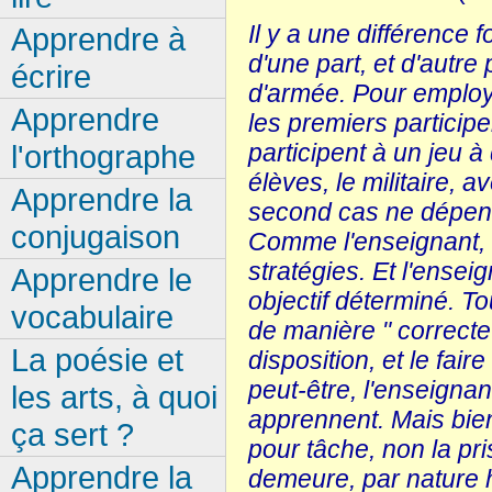
Il y a une différence
Apprendre à
d'une part, et d'autre
écrire
d'armée. Pour employe
Apprendre
les premiers participe
l'orthographe
participent à un jeu 
élèves, le militaire, a
Apprendre la
second cas ne dépend
conjugaison
Comme l'enseignant, l
stratégies. Et l'ense
Apprendre le
objectif déterminé. To
vocabulaire
de manière " correcte
La poésie et
disposition, et le fai
peut-être, l'enseignan
les arts, à quoi
apprennent. Mais bien 
ça sert ?
pour tâche, non la pr
Apprendre la
demeure, par nature h