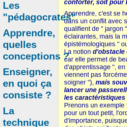
conforter, soit pour 
Les
Apprendre, c'est se he
"pédagocrates"
dans un conflit avec
qualifient de " jargon 
Apprendre,
éclairantes, mais la 
quelles
épistémologiques " ou "
La notion
d'obstacle
conceptions ?
car elle permet de bea
d'apprentissage ", en
Enseigner,
viennent pas forcémen
en quoi ça
soigner "),
mais souve
lancer une passerell
consiste ?
les caractéristiques
Prenons un exemple :
La
pour un tout petit, l'
technique
d'importance, puisque