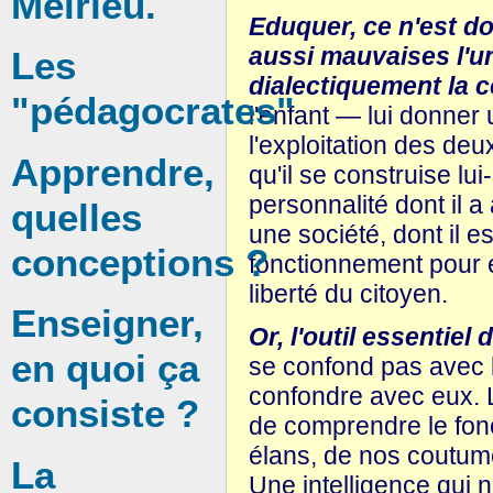
Meirieu.
Eduquer, ce n'est do
aussi mauvaises l'un
Les
dialectiquement la c
"pédagocrates"
l'enfant — lui donner
l'exploitation des de
Apprendre,
qu'il se construise lu
personnalité dont il a
quelles
une société, dont il e
conceptions ?
fonctionnement pour é
liberté du citoyen.
Enseigner,
Or, l'outil essentiel 
en quoi ça
se confond pas avec le
confondre avec eux. L'
consiste ?
de comprendre le fon
élans, de nos coutumes
La
Une intelligence qui