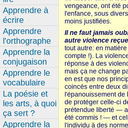
vengeance, ont été p
Apprendre à
l'enfance, sous diver
écrire
moins justifiées.
Apprendre
Il ne faut jamais ou
l'orthographe
autre violence reçu
tout autre: en matière
Apprendre la
compte !). La violenc
conjugaison
réponse à des violenc
mais ça ne change pa
Apprendre le
en est que nos princi
vocabulaire
coincés entre deux dir
La poésie et
l'épanouissement de l
de protéger celle-ci d
les arts, à quoi
prétendue liberté — a
ça sert ?
été commis ! — et cel
Apprendre la
l'individu à des norm