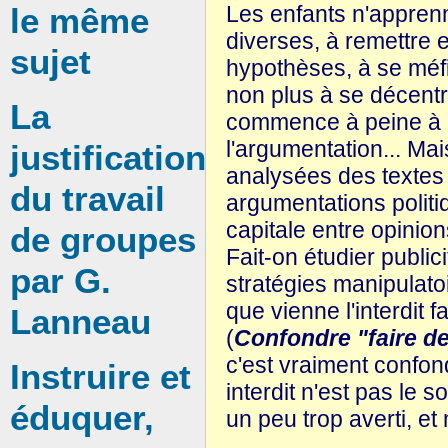
le même
Les enfants n'appren
diverses, à remettre e
sujet
hypothèses, à se méf
non plus à se décentr
La
commence à peine à m
l'argumentation... Ma
justification
analysées des textes
du travail
argumentations politi
capitale entre opinion
de groupes
Fait-on étudier publi
par G.
stratégies manipulato
que vienne l'interdit 
Lanneau
(
Confondre "faire de 
c'est vraiment confondr
Instruire et
interdit n'est pas le so
éduquer,
un peu trop averti, et