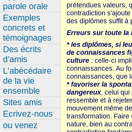
parole orale
prétendues valeurs, qu
contradiction s'ajoute
Exemples
des diplômes suffit à p
concrets et
Erreurs sur toute la 
témoignages
* les diplômes, si l
Des écrits
de connaissances fig
d'amis
culture
: celle-ci imp
connaissances. Au fon
L'abécédaire
connaissances, que la
de la vie
* favoriser la sponta
ensemble
dangereux
, celui qu
ressemble et à rejeter,
Sites amis
mouvement même de la
Ecrivez-nous
transformation. Faire 
nature, bien au contra
ou venez
contradiction fondamen