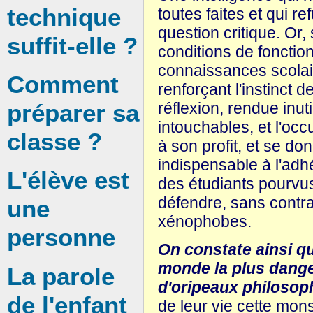
technique
toutes faites et qui 
question critique. Or,
suffit-elle ?
conditions de fonctio
connaissances scolair
Comment
renforçant l'instinct d
préparer sa
réflexion, rendue inut
intouchables, et l'oc
classe ?
à son profit, et se do
indispensable à l'adh
L'élève est
des étudiants pourvu
défendre, sans contra
une
xénophobes.
personne
On constate ainsi qu
monde la plus dange
La parole
d'oripeaux philosop
de l'enfant
de leur vie cette mons