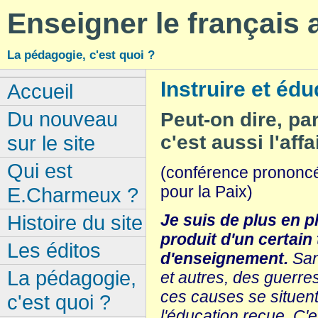
Enseigner le français
La pédagogie, c'est quoi ?
Instruire et édu
Accueil
Du nouveau
Peut-on dire, pa
sur le site
c'est aussi l'affa
Qui est
(conférence prononcé
pour la Paix)
E.Charmeux ?
Je suis de plus en p
Histoire du site
produit d'un certain
Les éditos
d'enseignement.
San
La pédagogie,
et autres, des guerre
ces causes se situent
c'est quoi ?
l'éducation reçue. C'e