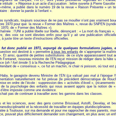
 intitulé : « Réponse à un acte d’accusation : lettre ouverte à Pierre Gaxotte
-même, a publié dans le numéro 19 de la revue « Raison Présente » un tex
taire : donner la parole à l’enfant ».
les syndicats, toujours soucieux de ne pas se mouiller n’ont pas vraiment bou
embre 1970 pour que la revue « Former des Maîtres », revue du SNPEN (syndica
 1970, de « Former des Maîtres »).
haînée : l’UNI a publié libelle sur libelle, dénonçant : « La mort du français »
e, des voix se sont élevées enfin pour qu’il y ait une publication officiell
 juste titre un texte d’instructions officielles.
 fut donc publié en 1971,
expurgé de quelques formulations jugées, e
question est destiné à « permettre
à tous les enfants
de s’approprier la maîtri
 Et ainsi, quantité de petites substitutions de ce style apparaissaient tout a
h Fontanet, nouveau ministre de l’EN reçut mission de rédiger dans la hâte un
nce (
oh ! fort timide !)
à la Recherche Pédagogique.
endant de « consensus », ce fut un machin, ni chair ni poisson, où tout est pos
Haby, le garagiste devenu Ministre de l’EN (
ça valsait pas mal à l’époque !!
entation naturellement ne fut prévue (le précédent démocratique de Rouch
e en ordre de l’école : suppression des « activités d’éveil », (
ricanements 
e la psychologie des enfants qui nous avaient appris que la notion de « d
t d’être imposée comme une évidence.
ait pas de continuer à travailler avec les gamins dans les classes.
s et les sciences, avec des gens comme Brissiaud, Astolfi, Develay, et bea
ansdisciplinarité et la nécessité de travailler en équipes pluridisciplinaires.
mutée à Toulouse, sur ma demande et pour me rapprocher de mes parents, mon 
rice, pouvait plus difficilement demander son changement, en plus avec un en