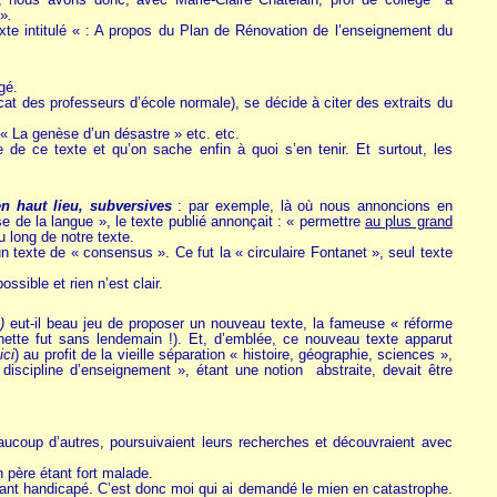
 »
.
te intitulé « : A propos du Plan de Rénovation de l’enseignement du
gé.
t des professeurs d’école normale), se décide à citer des extraits du
, « La genèse d’un désastre » etc. etc.
e de ce texte et qu’on sache enfin à quoi s’en tenir. Et surtout, les
n haut lieu, subversives
: par exemple, là où nous annoncions en
se de la langue », le texte publié annonçait : « permettre
au plus grand
u long de notre texte.
 texte de « consensus ». Ce fut la « circulaire Fontanet », seul texte
sible et rien n’est clair.
)
eut-il beau jeu de proposer un nouveau texte, la fameuse « réforme
ette fut sans lendemain !). Et, d’emblée, ce nouveau texte apparut
ici
) au profit de la vieille séparation « histoire, géographie, sciences »,
iscipline d’enseignement », étant une notion abstraite, devait être
ucoup d’autres, poursuivaient leurs recherches et découvraient avec
père étant fort malade.
fant handicapé. C’est donc moi qui ai demandé le mien en catastrophe.