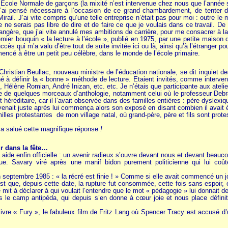
’Ecole Normale de garçons (la mixité n’est intervenue chez nous que l’année 
j’ai pensé nécessaire à l’occasion de ce grand chambardement, de tenter d'o
 Mirail. J’ai vite compris qu’une telle entreprise n’était pas pour moi : outre le
e ne serais pas libre de dire et de faire ce que je voulais dans ce travail. De
ngère, que j’ai vite annulé mes ambitions de carrière, pour me consacrer à la f
mier bouquin « la lecture à l’école », publié en 1975, par une petite maison 
ccès qui m’a valu d’être tout de suite invitée ici ou là, ainsi qu’à l’étranger po
mencé à être un petit peu célèbre, dans le monde de l’école primaire.
 Christian Beullac, nouveau ministre de l’éducation nationale, se dit inquiet de
né à définir la « bonne » méthode de lecture. Etaient invités, comme interve
, Hélène Romian, André Inizan, etc. etc. Je n’étais que participante aux atelie
re de quelques morceaux d’anthologie, notamment celui où le professeur Debra
éréditaire, car il l’avait observée dans des familles entières : père dyslexiqu
venait juste après lui commença alors son exposé en disant combien il avait été
lles protestantes de mon village natal, où grand-père, père et fils sont protes
i a salué cette magnifique réponse
!
r dans la fête…
ide enfin officielle : un avenir radieux s’ouvre devant nous et devant beauco
ue. Savary viré après une manif bidon purement politicienne qui lui coû
septembre 1985 : « la récré est finie ! » Comme si elle avait commencé un jo
'est que, depuis cette date, la rupture fut consommée, cette fois sans espoir
 mit à déclarer à qui voulait l’entendre que le mot « pédagogie » lui donnait d
s le camp antipéda, qui depuis s’en donne à cœur joie et nous place définit
ivre « Fury », le fabuleux film de Fritz Lang où Spencer Tracy est accusé d