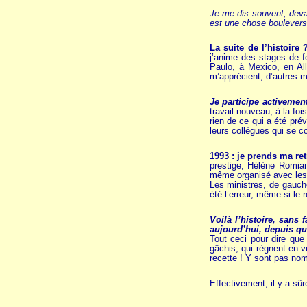
Je me dis souvent, devan
est une chose boulever
La suite de l’histoire 
j’anime des stages de f
Paulo, à Mexico, en Al
m’apprécient, d’autres 
Je participe activemen
travail nouveau, à la fo
rien de ce qui a été pré
leurs collègues qui se 
1993 : je prends ma ret
prestige, Hélène Romia
même organisé avec les e
Les ministres, de gauch
été l’erreur, même si le 
Voilà l’histoire, sans
aujourd’hui, depuis qu
Tout ceci pour dire que 
gâchis, qui règnent en v
recette ! Y sont pas no
Effectivement, il y a sû