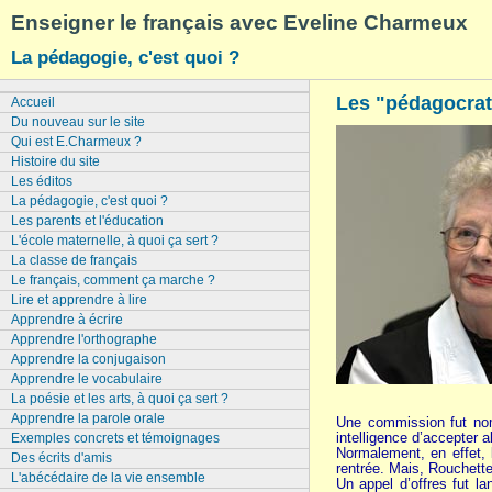
Enseigner le français avec Eveline Charmeux
La pédagogie, c'est quoi ?
Les "pédagocrat
Accueil
Du nouveau sur le site
Qui est E.Charmeux ?
Histoire du site
Les éditos
La pédagogie, c'est quoi ?
Les parents et l'éducation
L'école maternelle, à quoi ça sert ?
La classe de français
Le français, comment ça marche ?
Lire et apprendre à lire
Apprendre à écrire
Apprendre l'orthographe
Apprendre la conjugaison
Apprendre le vocabulaire
La poésie et les arts, à quoi ça sert ?
Apprendre la parole orale
Une commission fut nomm
intelligence d’accepter a
Exemples concrets et témoignages
Normalement, en effet, l
Des écrits d'amis
rentrée. Mais, Rouchette
L'abécédaire de la vie ensemble
Un appel d’offres fut l