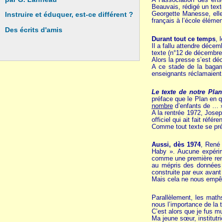
Beauvais, rédigé un texte
Georgette Manesse, elle
Instruire et éduquer, est-ce différent ?
français à l’école élémen
Des écrits d'amis
Durant tout ce temps
, 
Il a fallu attendre déc
texte (n°12 de décembre
Alors la presse s’est déc
A ce stade de la bagarr
enseignants réclamaient, à
Le texte de notre Plan
préface que le Plan en 
nombre
d’enfants de … ».
A la rentrée 1972, Josep
officiel qui ait fait référe
Comme tout texte se prét
Aussi, dès 1974
, René 
Haby ». Aucune expérim
comme une première remis
au mépris des données d
construite par eux avan
Mais cela ne nous empêch
Parallèlement, les math
nous l’importance de la tr
C’est alors que je fus 
Ma jeune sœur, institut