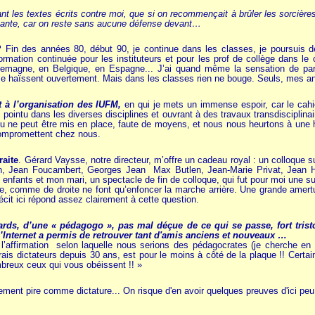
t les textes écrits contre moi, que si on recommençait à brûler les sorcières
sante, car on reste sans aucune défense devant…
?
Fin des années 80, début 90, je continue dans les classes, je poursuis de
ormation continuée pour les instituteurs et pour les prof de collège dans 
lemagne, en Belgique, en Espagne... J’ai quand même la sensation de parl
me haïssent ouvertement. Mais dans les classes rien ne bouge. Seuls, mes an
t à l’organisation des IUFM,
en qui je mets un immense espoir, car le cahie
is pointu dans les diverses disciplines et ouvrant à des travaux transdisciplin
vu ne peut être mis en place, faute de moyens, et nous nous heurtons à une 
compromettent chez nous.
raite
. Gérard Vaysse, notre directeur, m’offre un cadeau royal : un colloque
n, Jean Foucambert, Georges Jean Max Butlen, Jean-Marie Privat, Jean Hébr
nfants et mon mari, un spectacle de fin de colloque, qui fut pour moi une su
e, comme de droite ne font qu’enfoncer la marche arrière. Une grande amer
récit ici répond assez clairement à cette question.
 fards, d’une « pédagogo », pas mal déçue de ce qui se passe, fort tri
’Internet a permis de retrouver tant d'amis anciens et nouveaux …
l’affirmation selon laquelle nous serions des pédagocrates (je cherche en v
rais dictateurs depuis 30 ans, est pour le moins à côté de la plaque !! Certa
mbreux ceux qui vous obéissent !! »
rement pire comme dictature... On risque d'en avoir quelques preuves d'ici peu.