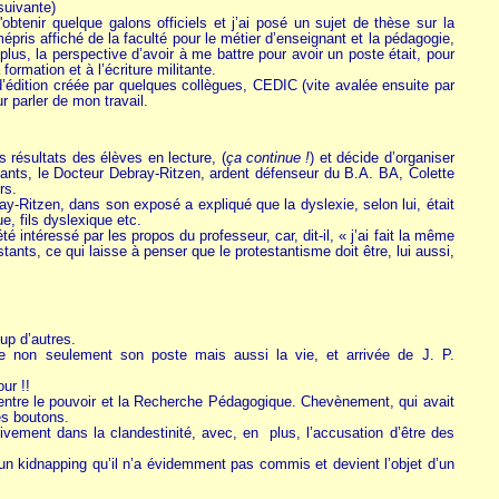
suivante)
btenir quelque galons officiels et j’ai posé un sujet de thèse sur la
 mépris affiché de la faculté pour le métier d’enseignant et la pédagogie,
 plus, la perspective d’avoir à me battre pour avoir un poste était, pour
ormation et à l’écriture militante.
d’édition créée par quelques collègues, CEDIC (vite avalée ensuite par
ur parler de mon travail.
s résultats des élèves en lecture, (
ça continue !
) et décide d’organiser
nants, le Docteur Debray-Ritzen, ardent défenseur du B.A. BA, Colette
rs.
y-Ritzen, dans son exposé a expliqué que la dyslexie, selon lui, était
e, fils dyslexique etc.
 intéressé par les propos du professeur, car, dit-il, « j’ai fait la même
tants, ce qui laisse à penser que le protestantisme doit être, lui aussi,
up d’autres.
te non seulement son poste mais aussi la vie, et arrivée de J. P.
ur !!
, entre le pouvoir et la Recherche Pédagogique. Chevènement, qui avait
es boutons.
ivement dans la clandestinité, avec, en plus, l’accusation d’être des
’un kidnapping qu’il n’a évidemment pas commis et devient l’objet d’un