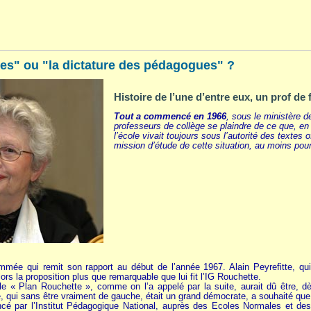
es" ou "la dictature des pédagogues" ?
Histoire de l’une d’entre eux, un prof de 
Tout a commencé en 1966
, sous le ministère d
professeurs de collège se plaindre de ce que, en 
l’école vivait toujours sous l’autorité des textes
mission d’étude de cette situation, au moins pou
ée qui remit son rapport au début de l’année 1967. Alain Peyrefitte, qui 
lors la proposition plus que remarquable que lui fit l’IG Rouchette.
e « Plan Rouchette », comme on l’a appelé par la suite, aurait dû être, dès
, qui sans être vraiment de gauche, était un grand démocrate, a souhaité que 
ancé par l’Institut Pédagogique National, auprès des Ecoles Normales et de