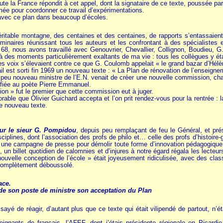
ute la France répondit à cet appel, dont la signataire de ce texte, poussée p
e pour coordonner ce travail d’expérimentations.
 avec ce plan dans beaucoup d’écoles.
itable montagne, des centaines et des centaines, de rapports s’entassaient s
éminaires réunissant tous les auteurs et les confrontant à des spécialistes e
68, nous avons travaillé avec Genouvrier, Chevallier, Collignon, Boudieu, G.
 des moments particulièrement exaltants de ma vie : tous les collègues y étaie
es voix s’élevaient contre ce que G. Coulomb appelait « le grand bazar d’Hélè
il est sorti fin 1969 un nouveau texte : « La Plan de rénovation de l’enseignem
 peu nouveau ministre de l’E.N. venait de créer une nouvelle commission, char
nfiée au poète Pierre Emmanuel.
on » fut le premier que cette commission eut à juger.
orable que Olivier Guichard accepta et l’on prit rendez-vous pour la rentrée : l
ce nouveau texte.
sur le sieur G. Pompidou
, depuis peu remplaçant de feu le Général, et prés
ciplines, dont l’association des profs de philo et… celle des profs d’histoire-
ne campagne de presse pour démolir toute forme d’innovation pédagogique. «
un billet quotidien de calomnies et d’injures à notre égard régala les lecteurs
ouvelle conception de l’école » était joyeusement ridiculisée, avec des clas
 complètement déboussolé.
ace.
de son poste de ministre son acceptation du Plan
ayé de réagir, d’autant plus que ce texte qui était vilipendé de partout, n’ét
eignants de français, l’AFEF, dont j’étais présidente régionale en Picard