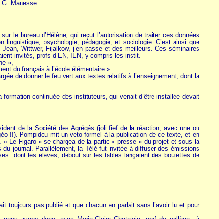
ar G. Manesse.
ur le bureau d’Hélène, qui reçut l’autorisation de traiter ces données
n linguistique, psychologie, pédagogie, et sociologie. C’est ainsi que
 Jean, Wittwer, Fijalkow, j’en passe et des meilleurs. Ces séminaires
nt invités, profs d’EN, IEN, y compris les instit.
ne »,
ent du français à l’école élémentaire ».
gée de donner le feu vert aux textes relatifs à l’enseignement, dont la
a formation continuée des instituteurs, qui venait d’être installée devait
ident de la Société des Agrégés (joli fief de la réaction, avec une ou
géo !!). Pompidou mit un veto formel à la publication de ce texte, et en
 Le Figaro » se chargea de la partie « presse » du projet et sous la
 du journal. Parallèlement, la Télé fut invitée à diffuser des émissions
ses dont les élèves, debout sur les tables lançaient des boulettes de
ait toujours pas publié et que chacun en parlait sans l’avoir lu et pour
ie, nous avons donc, avec Marie-Claire Chatelain, prof de collège à