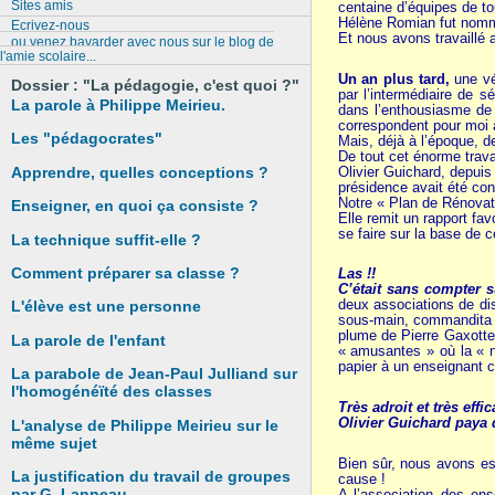
Sites amis
centaine d’équipes de to
Hélène Romian fut nommé
Ecrivez-nous
Et nous avons travaillé
ou venez bavarder avec nous sur le blog de
l'amie scolaire...
Un an plus tard,
une vér
Dossier : "La pédagogie, c'est quoi ?"
par l’intermédiaire de s
La parole à Philippe Meirieu.
dans l’enthousiasme de 
correspondent pour moi à
Les "pédagocrates"
Mais, déjà à l’époque, d
De tout cet énorme trava
Olivier Guichard, depuis
Apprendre,
quelles conceptions ?
présidence avait été co
Notre « Plan de Rénovati
Enseigner, en quoi ça consiste ?
Elle remit un rapport fav
se faire sur la base de 
La technique
suffit-elle ?
Comment préparer sa classe ?
Las !!
C’était sans compter 
deux associations de dis
L'élève est une personne
sous-main, commandita u
plume de Pierre Gaxotte, 
La parole de l'enfant
« amusantes » où la « n
papier à un enseignant
La parabole de Jean-Paul Julliand sur
l'homogénéïté des classes
Très adroit et très effic
Olivier Guichard paya 
L'analyse de Philippe Meirieu sur le
même sujet
Bien sûr, nous avons ess
La justification du travail de groupes
cause !
par G. Lanneau
A l’association des ens