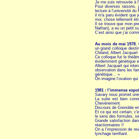
Je me suis retrouvée à l
Pour diverses raisons, 
lecture à l’université du
il m'a paru évident que j
moi, chose tellement étra
Il se trouve que mon pre
Nathan), a eu un petit su
C’est ainsi que j’ai com
Au mois de mai 1978
,
un grand colloque desti
Chiland, Albert Jacquart 
Ce colloque fut le théât
évidemment génétique et h
Albert Jacquart qui inter
observation dans les fami
génétique… »
On imagine l’ovation qu
1981 : l’immense espoi
Savary nous promet une a
La suite est bien conn
Chevènement
.
Discours de Grenoble en 
Et ce qui est certain, c
le sens des formules, se
Grande satisfaction dan
réactionnaires !!
On a l’impression de rev
lynchage terrifiant.