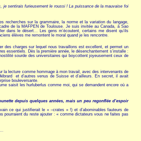
, je sentirais furieusement le roussi ! La puissance de la mauvaise foi
s recherches sur la grammaire, la norme et la variation du langage,
le cadre de la MAFPEN de Toulouse. Je suis invitée au Canada, à Sao
er dans le désert… Les gens m’écoutent, certains me disent qu’ils
ciens élèves me remontent le moral quand je les rencontre.
r des charges sur lequel nous travaillons est excellent, et permet un
aires essentiels. Dès la première année, le désenchantement s’installe :
hostilité sourde des universitaires qui boycottent joyeusement ceux de
 sur la lecture comme hommage à mon travail, avec des intervenants de
ard et d’autres venus de Suisse et d’ailleurs. En secret, il avait
rprise bouleversante.
tume saisit les hurluberlus comme moi, qui se demandent encore où a
stounette depuis quelques années, mais un peu regonflée d’espoir
ain ce qui justifierait le « –crates » !) et d’abominables fauteurs de
ins pourraient du reste ajouter : « comme dictateurs vous ne faites pas
..