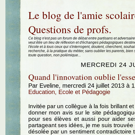
Aller au contenu
|
Aller au menu
|
Aller à la recherche
Le blog de l'amie scolair
Questions de profs.
Ce blog n'est pas un forum de débat entre partisans et adversaire
veut être un lieu de réflexion et d'échanges pédagogiques destin
l'école et à tous ceux qui s'interrogent, doutent, cherchent, souhai
recherche, à la pratique du métier, sans oublier les parents, bie
toute question, non polémique...
MERCREDI 24 JU
Quand l'innovation oublie l'esse
Par Eveline, mercredi 24 juillet 2013 à 
Education, Ecole et Pédagogie
Invitée par un collègue à la fois brillant 
donner mon avis sur le site pédagogiqu
pour ses élèves et aussi pour aider se
partageant ses idées, je me suis trouvé
désolée par un sentiment contradictoire 