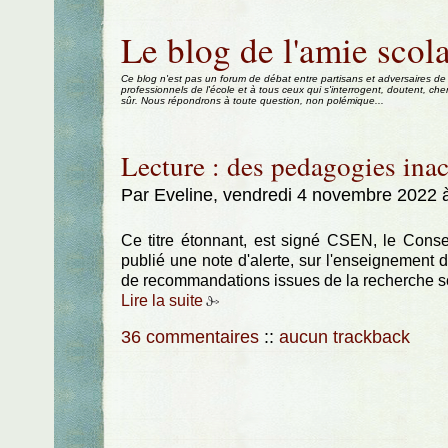
Aller au contenu
|
Aller au menu
|
Aller à la recherche
Le blog de l'amie scola
Ce blog n'est pas un forum de débat entre partisans et adversaires de
professionnels de l'école et à tous ceux qui s'interrogent, doutent, che
sûr. Nous répondrons à toute question, non polémique...
Lecture : des pedagogies inac
Par Eveline, vendredi 4 novembre 2022 
Ce titre étonnant, est signé CSEN, le Consei
publié une note d'alerte, sur l'enseignement 
de recommandations issues de la recherche scie
Lire la suite
36 commentaires
::
aucun trackback