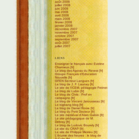
août 2008
juillet 2008
juin 2008
mai 2008
avril 2008
mars 2008
février 2008
janvier 2008
décembre 2007
novembre 2007
octobre 2007
septembre 2007
août 2007
juillet 2007
LIENS
Enseigner le français avec Eveline
Charmeux
Le blog des Agoras du Revest
Groupe Français d'Education
Nouvelle
GFEN Secteur Langues
Le blog de J. F. Launay
Le site de l'ICEM, pédagogie Freinet
Le blog de Lubin
Le blog de Chris : Prof en
campagne
Le blog de Vincent Jarousseau
Le bigbang blog
Le blog de Daniel Rome
Le blog du Petit Docteur
Le site médiéval d'Alain Galoin
Le site pédagogique de M.
Debray
Le blog de Ludovic Bourely
Le site du CRAP
Le site de Philippe Meirieu
L'écume des heures : le blog de
D.Calin