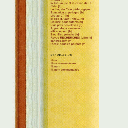
la Tribune de l'Education de D.
Calin
Le blog du Café pédagogique
Education et politique
Lire au CP
le blog d'Alain Thirel...
Librairie pour enfants
Plus près des élèves
Apprendre à mémoriser
efficacement
Blog Bleu primaire
Revue RECHERCHES (Lille)
cancres.com
l'école pour les parents
SYNDICATION
fil rss
fil rss commentaires
fil atom
fil atom commentaires