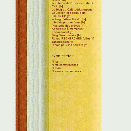
la Tribune de l'Education de D.
Calin
Le blog du Café pédagogique
Education et politique
Lire au CP
le blog d'Alain Thirel...
Librairie pour enfants
Plus près des élèves
Apprendre à mémoriser
efficacement
Blog Bleu primaire
Revue RECHERCHES (Lille)
cancres.com
l'école pour les parents
SYNDICATION
fil rss
fil rss commentaires
fil atom
fil atom commentaires