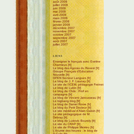
août 2008
juillet 2008
juin 2008
mai 2008
avril 2008
mars 2008
février 2008
janvier 2008
décembre 2007
novembre 2007
octobre 2007
septembre 2007
août 2007
juillet 2007
LIENS
Enseigner le français avec Eveline
Charmeux
Le blog des Agoras du Revest
Groupe Français d'Education
Nouvelle
GFEN Secteur Langues
Le blog de J. F. Launay
Le site de l'ICEM, pédagogie Freinet
Le blog de Lubin
Le blog de Chris : Prof en
campagne
Le blog de Vincent Jarousseau
Le bigbang blog
Le blog de Daniel Rome
Le blog du Petit Docteur
Le site médiéval d'Alain Galoin
Le site pédagogique de M.
Debray
Le blog de Ludovic Bourely
Le site du CRAP
Le site de Philippe Meirieu
L'écume des heures : le blog de
D.Calin