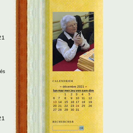
21
sés
CALENDRIER
«
décembre 2021
»
lun
mar
mer
jeu
ven
sam
dim
1
2
3
4
5
6
7
8
9
10
11
12
13
14
15
16
17
18
19
20
21
22
23
24
25
26
27
28
29
30
31
21
RECHERCHER