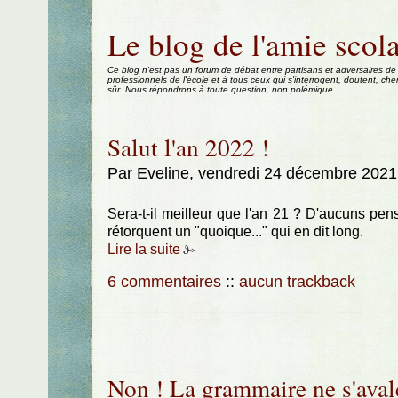
Aller au contenu
|
Aller au menu
|
Aller à la recherche
Le blog de l'amie scola
Ce blog n'est pas un forum de débat entre partisans et adversaires de
professionnels de l'école et à tous ceux qui s'interrogent, doutent, che
sûr. Nous répondrons à toute question, non polémique...
Salut l'an 2022 !
Par Eveline, vendredi 24 décembre 2021
Sera-t-il meilleur que l'an 21 ? D'aucuns pensen
rétorquent un "quoique..." qui en dit long.
Lire la suite
6 commentaires
::
aucun trackback
Non ! La grammaire ne s'aval