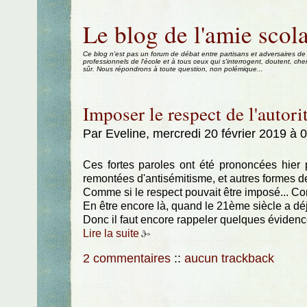
Aller au contenu
|
Aller au menu
|
Aller à la recherche
Le blog de l'amie scola
Ce blog n'est pas un forum de débat entre partisans et adversaires de
professionnels de l'école et à tous ceux qui s'interrogent, doutent, che
sûr. Nous répondrons à toute question, non polémique...
Imposer le respect de l'autorit
Par Eveline, mercredi 20 février 2019 à 
Ces fortes paroles ont été prononcées hier
remontées d'antisémitisme, et autres formes d
Comme si le respect pouvait être imposé... Comm
En être encore là, quand le 21ème siècle a déj
Donc il faut encore rappeler quelques évidenc
Lire la suite
2 commentaires
::
aucun trackback