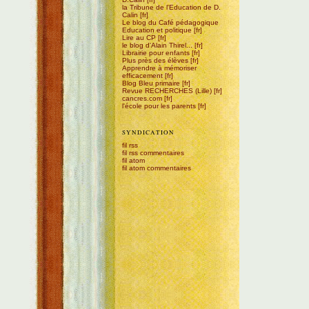
la Tribune de l'Education de D.
Calin
Le blog du Café pédagogique
Education et politique
Lire au CP
le blog d'Alain Thirel...
Librairie pour enfants
Plus près des élèves
Apprendre à mémoriser
efficacement
Blog Bleu primaire
Revue RECHERCHES (Lille)
cancres.com
l'école pour les parents
SYNDICATION
fil rss
fil rss commentaires
fil atom
fil atom commentaires