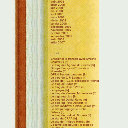
août 2008
juillet 2008
juin 2008
mai 2008
avril 2008
mars 2008
février 2008
janvier 2008
décembre 2007
novembre 2007
octobre 2007
septembre 2007
août 2007
juillet 2007
LIENS
Enseigner le français avec Eveline
Charmeux
Le blog des Agoras du Revest
Groupe Français d'Education
Nouvelle
GFEN Secteur Langues
Le blog de J. F. Launay
Le site de l'ICEM, pédagogie Freinet
Le blog de Lubin
Le blog de Chris : Prof en
campagne
Le blog de Vincent Jarousseau
Le bigbang blog
Le blog de Daniel Rome
Le blog du Petit Docteur
Le site médiéval d'Alain Galoin
Le site pédagogique de M.
Debray
Le blog de Ludovic Bourely
Le site du CRAP
Le site de Philippe Meirieu
L'écume des heures : le blog de
D.Calin