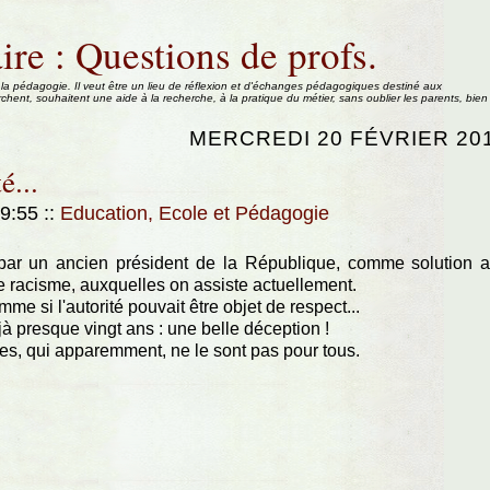
ire : Questions de profs.
 la pédagogie. Il veut être un lieu de réflexion et d'échanges pédagogiques destiné aux
rchent, souhaitent une aide à la recherche, à la pratique du métier, sans oublier les parents, bien
MERCREDI 20 FÉVRIER 20
é...
09:55
::
Education, Ecole et Pédagogie
 par un ancien président de la République, comme solution 
e racisme, auxquelles on assiste actuellement.
e si l'autorité pouvait être objet de respect...
à presque vingt ans : une belle déception !
es, qui apparemment, ne le sont pas pour tous.