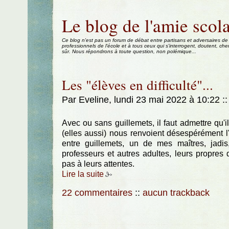
Aller au contenu
|
Aller au menu
|
Aller à la recherche
Le blog de l'amie scola
Ce blog n'est pas un forum de débat entre partisans et adversaires de
professionnels de l'école et à tous ceux qui s'interrogent, doutent, che
sûr. Nous répondrons à toute question, non polémique...
Les "élèves en difficulté"...
Par Eveline, lundi 23 mai 2022 à 10:22
::
Avec ou sans guillemets, il faut admettre qu'i
(elles aussi) nous renvoient désespérément l
entre guillemets, un de mes maîtres, jadis,
professeurs et autres adultes, leurs propres
pas à leurs attentes.
Lire la suite
22 commentaires
::
aucun trackback