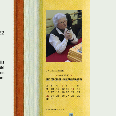
22
ils
ule
CALENDRIER
les
«
mai 2022
»
ant
lun
mar
mer
jeu
ven
sam
dim
1
2
3
4
5
6
7
8
9
10
11
12
13
14
15
16
17
18
19
20
21
22
23
24
25
26
27
28
29
30
31
RECHERCHER