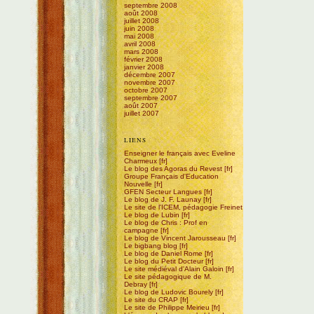
septembre 2008
août 2008
juillet 2008
juin 2008
mai 2008
avril 2008
mars 2008
février 2008
janvier 2008
décembre 2007
novembre 2007
octobre 2007
septembre 2007
août 2007
juillet 2007
LIENS
Enseigner le français avec Eveline
Charmeux
Le blog des Agoras du Revest
Groupe Français d'Education
Nouvelle
GFEN Secteur Langues
Le blog de J. F. Launay
Le site de l'ICEM, pédagogie Freinet
Le blog de Lubin
Le blog de Chris : Prof en
campagne
Le blog de Vincent Jarousseau
Le bigbang blog
Le blog de Daniel Rome
Le blog du Petit Docteur
Le site médiéval d'Alain Galoin
Le site pédagogique de M.
Debray
Le blog de Ludovic Bourely
Le site du CRAP
Le site de Philippe Meirieu