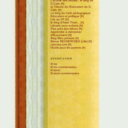
L'écume des heures : le blog de
D.Calin
la Tribune de l'Education de D.
Calin
Le blog du Café pédagogique
Education et politique
Lire au CP
le blog d'Alain Thirel...
Librairie pour enfants
Plus près des élèves
Apprendre à mémoriser
efficacement
Blog Bleu primaire
Revue RECHERCHES (Lille)
cancres.com
l'école pour les parents
SYNDICATION
fil rss
fil rss commentaires
fil atom
fil atom commentaires