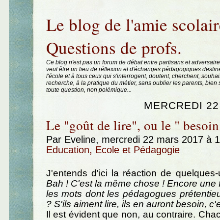
Aller au contenu
|
Aller au menu
|
Aller à la recherche
Le blog de l'amie scolair
Questions de profs.
Ce blog n'est pas un forum de débat entre partisans et adversaire
veut être un lieu de réflexion et d'échanges pédagogiques destin
l'école et à tous ceux qui s'interrogent, doutent, cherchent, souhai
recherche, à la pratique du métier, sans oublier les parents, bie
toute question, non polémique...
MERCREDI 22
Le "goût de lire", ou le " besoin
Par Eveline, mercredi 22 mars 2017 à 
Education, Ecole et Pédagogie
J'entends d'ici la réaction de quelques-u
Bah ! C'est la même chose ! Encore une 
les mots dont les pédagogues prétentieu
? S'ils aiment lire, ils en auront besoin, c'
Il est évident que non, au contraire. Cha