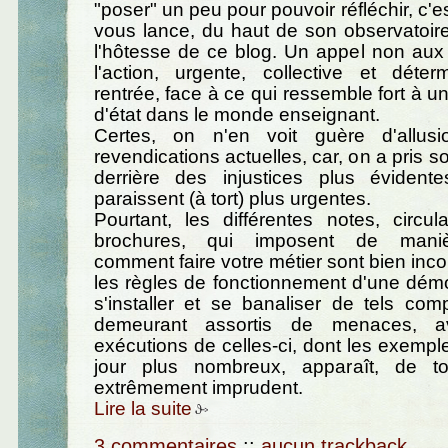
"poser" un peu pour pouvoir réfléchir, c'
vous lance, du haut de son observatoire 
l'hôtesse de ce blog. Un appel non aux
l'action, urgente, collective et déte
rentrée, face à ce qui ressemble fort à u
d'état dans le monde enseignant.
Certes, on n'en voit guère d'allus
revendications actuelles, car, on a pris s
derrière des injustices plus évident
paraissent (à tort) plus urgentes.
Pourtant, les différentes notes, circul
brochures, qui imposent de manièr
comment faire votre métier sont bien inc
les règles de fonctionnement d'une démo
s'installer et se banaliser de tels co
demeurant assortis de menaces, 
exécutions de celles-ci, dont les exemp
jour plus nombreux, apparaît, de to
extrêmement imprudent.
Lire la suite
3 commentaires
::
aucun trackback