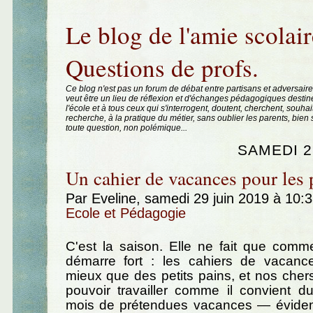
Aller au contenu
|
Aller au menu
|
Aller à la recherche
Le blog de l'amie scolair
Questions de profs.
Ce blog n'est pas un forum de débat entre partisans et adversaire
veut être un lieu de réflexion et d'échanges pédagogiques destin
l'école et à tous ceux qui s'interrogent, doutent, cherchent, souhai
recherche, à la pratique du métier, sans oublier les parents, bie
toute question, non polémique...
SAMEDI 2
Un cahier de vacances pour les 
Par Eveline, samedi 29 juin 2019 à 10:
Ecole et Pédagogie
C'est la saison. Elle ne fait que comm
démarre fort : les cahiers de vacan
mieux que des petits pains, et nos che
pouvoir travailler comme il convient d
mois de prétendues vacances — évide