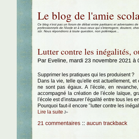
Aller au contenu
|
Aller au menu
|
Aller à la recherche
Le blog de l'amie scola
Ce blog n'est pas un forum de débat entre partisans et adversaires de
professionnels de l'école et à tous ceux qui s'interrogent, doutent, che
sûr. Nous répondrons à toute question, non polémique...
Lutter contre les inégalités, o
Par Eveline, mardi 23 novembre 2021 à
Supprimer les pratiques qui les produisent ?
Dans la vie, telle qu'elle est actuellement, e
ne sont pas égaux. A l'école, en revanche, c
accompagné la création de l'école laïque, gra
l'école est d'instaurer l'égalité entre tous les e
Pourquoi faut-il encore "lutter contre les inégal
Lire la suite
21 commentaires
::
aucun trackback