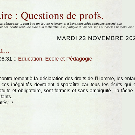
ire : Questions de profs.
 la pédagogie. Il veut être un lieu de réflexion et d'échanges pédagogiques destiné aux
rchent, souhaitent une aide à la recherche, à la pratique du métier, sans oublier les parents, bien
MARDI 23 NOVEMBRE 20
u...
 08:31
::
Education, Ecole et Pédagogie
t contrairement à la déclaration des droits de l'Homme, les enfa
es inégalités devraient disparaître car tous les écrits qui 
tuite et obligatoire, sont formels et sans ambiguïté : la tâche
nfants.
ités" ?