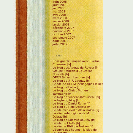
août 2008
juillet 2008
juin 2008
mai 2008
avril 2008
mars 2008
février 2008
janvier 2008
décembre 2007
novembre 2007
octobre 2007
septembre 2007
août 2007
juillet 2007
LIENS
Enseigner le français avec Eveline
Charmeux
Le blog des Agoras du Revest
Groupe Français d'Education
Nouvelle
GFEN Secteur Langues
Le blog de J. F. Launay
Le site de l'ICEM, pédagogie Freinet
Le blog de Lubin
Le blog de Chris : Prof en
campagne
Le blog de Vincent Jarousseau
Le bigbang blog
Le blog de Daniel Rome
Le blog du Petit Docteur
Le site médiéval d'Alain Galoin
Le site pédagogique de M.
Debray
Le blog de Ludovic Bourely
Le site du CRAP
Le site de Philippe Meirieu
L'écume des heures : le blog de
D.Calin