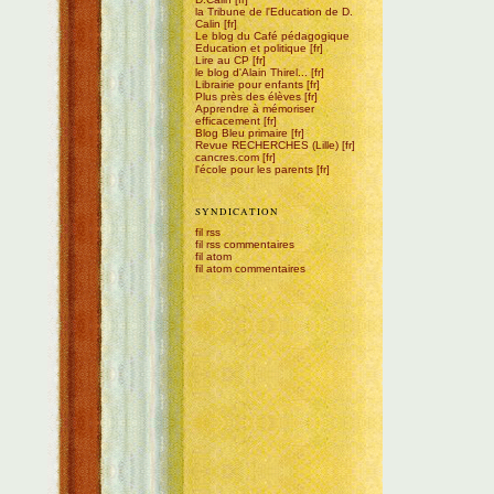
la Tribune de l'Education de D.
Calin
Le blog du Café pédagogique
Education et politique
Lire au CP
le blog d'Alain Thirel...
Librairie pour enfants
Plus près des élèves
Apprendre à mémoriser
efficacement
Blog Bleu primaire
Revue RECHERCHES (Lille)
cancres.com
l'école pour les parents
SYNDICATION
fil rss
fil rss commentaires
fil atom
fil atom commentaires