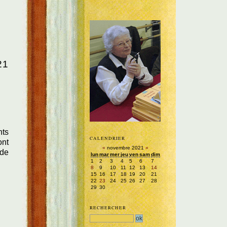
21
nts
CALENDRIER
ont
«
novembre 2021
»
 de
lun
mar
mer
jeu
ven
sam
dim
1
2
3
4
5
6
7
8
9
10
11
12
13
14
15
16
17
18
19
20
21
22
23
24
25
26
27
28
29
30
RECHERCHER