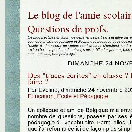
Aller au contenu
|
Aller au menu
|
Aller à la recherche
Le blog de l'amie scolair
Questions de profs.
Ce blog n'est pas un forum de débat entre partisans et adversaire
veut être un lieu de réflexion et d'échanges pédagogiques destin
l'école et à tous ceux qui s'interrogent, doutent, cherchent, souhai
recherche, à la pratique du métier, sans oublier les parents, bie
toute question, non polémique...
DIMANCHE 24 NOV
Des "traces écrites" en classe ?
faire ?
Par Eveline, dimanche 24 novembre 20
Education, Ecole et Pédagogie
Un collègue et ami de Belgique m'a env
nombre de questions, posées par ses ét
pédagogie du vocabulaire. Parmi elles, il y
que j'ai reformulée ici de façon plus simpl