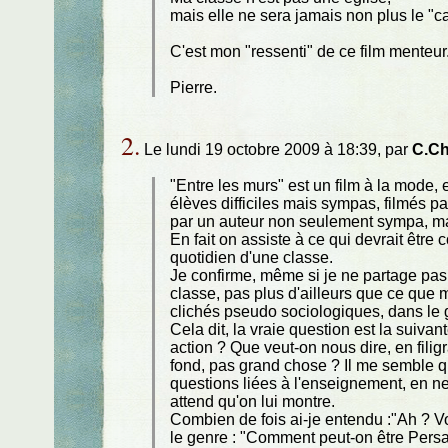
mais elle ne sera jamais non plus le "
C'est mon "ressenti" de ce film menteur
Pierre.
2.
Le lundi 19 octobre 2009 à 18:39, par
C.Ch
"Entre les murs" est un film à la mode,
élèves difficiles mais sympas, filmés p
par un auteur non seulement sympa, mai
En fait on assiste à ce qui devrait êtr
quotidien d'une classe.
Je confirme, même si je ne partage pas d
classe, pas plus d'ailleurs que ce que mon
clichés pseudo sociologiques, dans le 
Cela dit, la vraie question est la suiv
action ? Que veut-on nous dire, en filigr
fond, pas grand chose ? Il me semble qu
questions liées à l'enseignement, en ne
attend qu'on lui montre.
Combien de fois ai-je entendu :"Ah ? Vo
le genre : "Comment peut-on être Persan