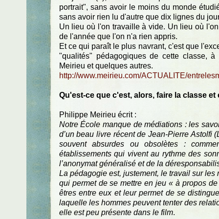
portrait", sans avoir le moins du monde étudié 
sans avoir rien lu d'autre que dix lignes du jo
Un lieu où l'on travaille à vide. Un lieu où l'on
de l'année que l'on n'a rien appris.
Et ce qui paraît le plus navrant, c'est que l'ex
"qualités" pédagogiques de cette classe, à
Meirieu et quelques autres.
http://www.meirieu.com/ACTUALITE/entreles
Qu'est-ce que c'est, alors, faire la classe et
Philippe Meirieu écrit :
Notre École manque de médiations : les savoir
d’un beau livre récent de Jean-Pierre Astolfi 
souvent absurdes ou obsolètes : comment 
établissements qui vivent au rythme des sonn
l’anonymat généralisé et de la déresponsabil
La pédagogie est, justement, le travail sur les 
qui permet de se mettre en jeu « à propos de q
êtres entre eux et leur permet de se distingue
laquelle les hommes peuvent tenter des relatio
elle est peu présente dans le film
.