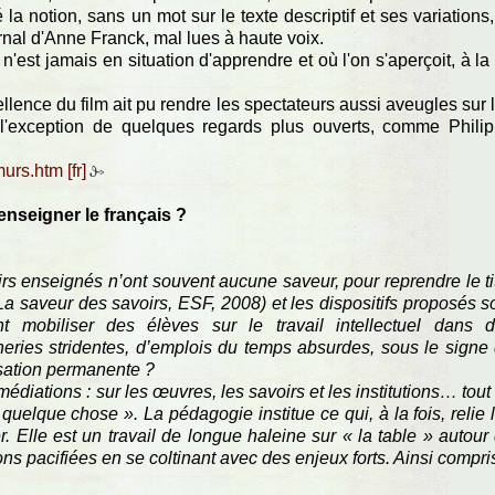
la notion, sans un mot sur le texte descriptif et ses variations,
urnal d'Anne Franck, mal lues à haute voix.
 n'est jamais en situation d'apprendre et où l'on s'aperçoit, à la 
cellence du film ait pu rendre les spectateurs aussi aveugles sur 
 l'exception de quelques regards plus ouverts, comme Phili
murs.htm
 enseigner le français ?
s enseignés n’ont souvent aucune saveur, pour reprendre le ti
(La saveur des savoirs, ESF, 2008) et les dispositifs proposés s
mobiliser des élèves sur le travail intellectuel dans 
eries stridentes, d’emplois du temps absurdes, sous le signe
isation permanente ?
médiations : sur les œuvres, les savoirs et les institutions… tout
uelque chose ». La pédagogie institue ce qui, à la fois, relie 
r. Elle est un travail de longue haleine sur « la table » autour
ns pacifiées en se coltinant avec des enjeux forts. Ainsi compri