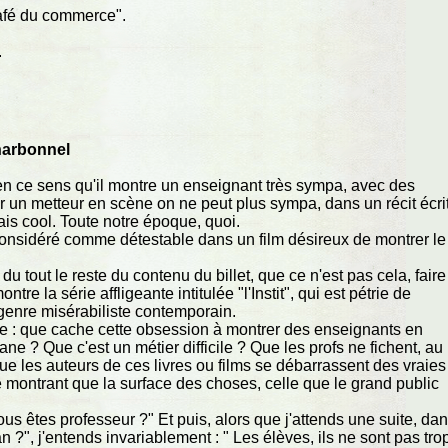
café du commerce".
.
arbonnel
 en ce sens qu'il montre un enseignant très sympa, avec des
ar un metteur en scène on ne peut plus sympa, dans un récit écri
s cool. Toute notre époque, quoi.
e considéré comme détestable dans un film désireux de montrer le
u tout le reste du contenu du billet, que ce n'est pas cela, faire
tre la série affligeante intitulée "l'Instit", qui est pétrie de
genre misérabiliste contemporain.
ante : que cache cette obsession à montrer des enseignants en
ane ? Que c'est un métier difficile ? Que les profs ne fichent, au
e les auteurs de ces livres ou films se débarrassent des vraies
 montrant que la surface des choses, celle que le grand public
us êtes professeur ?" Et puis, alors que j'attends une suite, da
 ?", j'entends invariablement : " Les élèves, ils ne sont pas tro