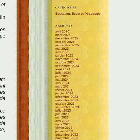
 et
CATÉGORIES
Education, Ecole et Pédagogie
fin
ARCHIVES
les
avril 2026
ppe
mars 2026
décembre 2025
octobre 2025
septembre 2025
mai 2025
avril 2025
janvier 2025
novembre 2024
octobre 2024
septembre 2024
août 2024
juillet 2024
juin 2024
tre
mai 2024
avril 2024
ont
mars 2024
février 2024
des
janvier 2024
décembre 2023
 de
novembre 2023
octobre 2023
septembre 2023
 ce
juillet 2023
juin 2023
les
mai 2023
avril 2023
 de
mars 2023
février 2023
se,
janvier 2023
décembre 2022
novembre 2022