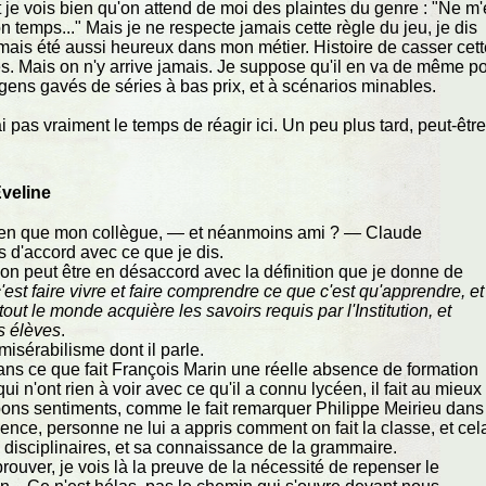
 Et je vois bien qu'on attend de moi des plaintes du genre : "Ne m
n temps..." Mais je ne respecte jamais cette règle du jeu, je dis
amais été aussi heureux dans mon métier. Histoire de casser cet
s. Mais on n'y arrive jamais. Je suppose qu'il en va de même p
 gens gavés de séries à bas prix, et à scénarios minables.
ai pas vraiment le temps de réagir ici. Un peu plus tard, peut-être
veline
s bien que mon collègue, — et néanmoins ami ? — Claude
s d'accord avec ce que je dis.
n peut être en désaccord avec la définition que je donne de
c'est faire vivre et faire comprendre ce que c'est qu'apprendre, et
e tout le monde acquière les savoirs requis par l'Institution, et
es élèves
.
misérabilisme dont il parle.
ans ce que fait François Marin une réelle absence de formation
i n'ont rien à voir avec ce qu'il a connu lycéen, il fait au mieux
 bons sentiments, comme le fait remarquer Philippe Meirieu dans
dence, personne ne lui a appris comment on fait la classe, et cel
 disciplinaires, et sa connaissance de la grammaire.
rouver, je vois là la preuve de la nécessité de repenser le