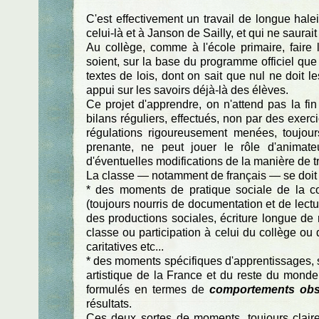
C'est effectivement un travail de longue hal
celui-là et à Janson de Sailly, et qui ne saurait
Au collège, comme à l'école primaire, faire l
soient, sur la base du programme officiel que 
textes de lois, dont on sait que nul ne doit le
appui sur les savoirs déjà-là des élèves.
Ce projet d'apprendre, on n'attend pas la fin
bilans réguliers, effectués, non par des exerc
régulations rigoureusement menées, toujour
prenante, ne peut jouer le rôle d'animat
d'éventuelles modifications de la manière de tr
La classe — notamment de français — se doit 
* des moments de pratique sociale de la co
(toujours nourris de documentation et de lect
des productions sociales, écriture longue de
classe ou participation à celui du collège ou 
caritatives etc...
* des moments spécifiques d'apprentissages, sur
artistique de la France et du reste du monde
formulés en termes de
comportements obs
résultats.
Ces deux sortes de moments, toujours claire