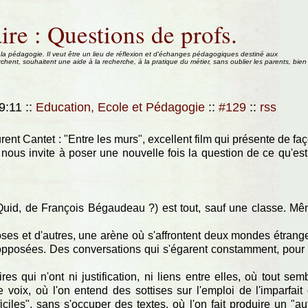
ire : Questions de profs.
 la pédagogie. Il veut être un lieu de réflexion et d'échanges pédagogiques destiné aux
rchent, souhaitent une aide à la recherche, à la pratique du métier, sans oublier les parents, bien
09:11
::
Education, Ecole et Pédagogie
::
#129
::
rss
rent Cantet : "Entre les murs", excellent film qui présente de fa
ous invite à poser une nouvelle fois la question de ce qu'est
Quid, de François Bégaudeau ?) est tout, sauf une classe. M
es et d'autres, une arène où s'affrontent deux mondes étrang
s opposées. Des conversations qui s'égarent constamment, pour
res qui n'ont ni justification, ni liens entre elles, où tout sem
e voix, où l'on entend des sottises sur l'emploi de l'imparfait
iciles", sans s'occuper des textes, où l'on fait produire un "au