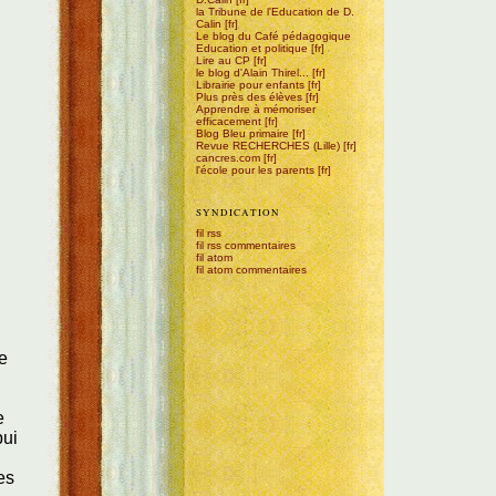
la Tribune de l'Education de D.
Calin
Le blog du Café pédagogique
Education et politique
Lire au CP
le blog d'Alain Thirel...
Librairie pour enfants
Plus près des élèves
Apprendre à mémoriser
efficacement
Blog Bleu primaire
Revue RECHERCHES (Lille)
cancres.com
l'école pour les parents
SYNDICATION
fil rss
fil rss commentaires
fil atom
fil atom commentaires
se
e
pui
es