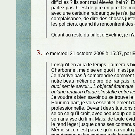
difficiles ? Ils sont mal élevés, hein?"
parlez pas. C'est de pire en pire. De mo
avec une certaine raideur que je n'ai j
complaisance, de dire des choses juste
les policiers, quand ils rencontrent des
Quant au reste du billet d'Eveline, je n'
3.
Le mercredi 21 octobre 2009 à 15:37, par
E
Lorsqu'il en aura le temps, j'aimerai
Charbonnel, me dise en quoi il n'est pa
Je n'arrive pas à comprendre comment o
notre beau métier de prof de français :
quoi sert le savoir... L'objectif étant qu
qu'une relation d'aide s'installe entre l
Je voudrais bien savoir où se trouve le 
Pour ma part, je vois essentiellement d
professionnelle. Devant des situations qu
selon ce qu'il croit, avec beaucoup de
son analyse du film. Mais, de toute évi
le rend léger jusque dans ses contenus
Même si ce n'est pas ce qu'on a voulu p