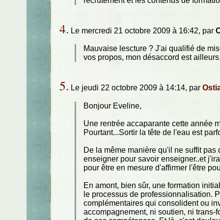
recrutement et les contenus de formatio
4.
Le mercredi 21 octobre 2009 à 16:42, par
C
Mauvaise lescture ? J'ai qualifié de misé
vos propos, mon désaccord est ailleurs,
5.
Le jeudi 22 octobre 2009 à 14:14, par
Osti
Bonjour Eveline,
Une rentrée accaparante cette année m
Pourtant...Sortir la tête de l'eau est parf
De la même manière qu'il ne suffit pas d
enseigner pour savoir enseigner..et j'ira
pour être en mesure d'affirmer l'être pou
En amont, bien sûr, une formation initi
le processus de professionnalisation. Pa
complémentaires qui consolident ou inv
accompagnement, ni soutien, ni trans-for