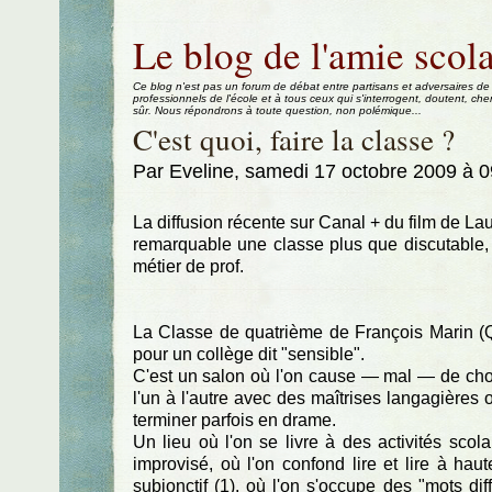
Aller au contenu
|
Aller au menu
|
Aller à la recherche
Le blog de l'amie scola
Ce blog n'est pas un forum de débat entre partisans et adversaires de
professionnels de l'école et à tous ceux qui s'interrogent, doutent, che
sûr. Nous répondrons à toute question, non polémique...
C'est quoi, faire la classe ?
Par Eveline, samedi 17 octobre 2009 à 
La diffusion récente sur Canal + du film de Lau
remarquable une classe plus que discutable, n
métier de prof.
La Classe de quatrième de François Marin (
pour un collège dit "sensible".
C'est un salon où l'on cause — mal — de chos
l'un à l'autre avec des maîtrises langagière
terminer parfois en drame.
Un lieu où l'on se livre à des activités scolai
improvisé, où l'on confond lire et lire à haut
subjonctif (1), où l'on s'occupe des "mots diff