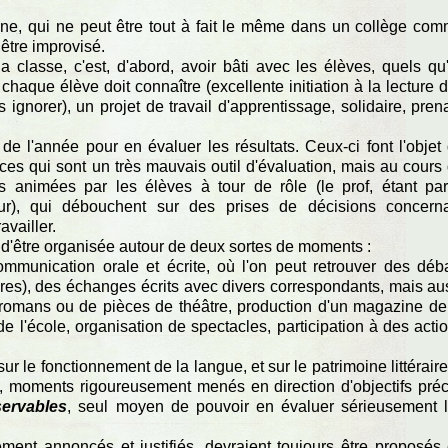
eine, qui ne peut être tout à fait le même dans un collège co
 être improvisé.
a classe, c'est, d'abord, avoir bâti avec les élèves, quels qu'
chaque élève doit connaître (excellente initiation à la lecture 
s ignorer), un projet de travail d'apprentissage, solidaire, pren
 de l'année pour en évaluer les résultats. Ceux-ci font l'objet
ices qui sont un très mauvais outil d'évaluation, mais au cours
s animées par les élèves à tour de rôle (le prof, étant par
eur), qui débouchent sur des prises de décisions concern
availler.
d'être organisée autour de deux sortes de moments :
mmunication orale et écrite, où l'on peut retrouver des déb
ures), des échanges écrits avec divers correspondants, mais au
 romans ou de pièces de théâtre, production d'un magazine de
de l'école, organisation de spectacles, participation à des acti
 le fonctionnement de la langue, et sur le patrimoine littéraire
, moments rigoureusement menés en direction d'objectifs préc
ervables
, seul moyen de pouvoir en évaluer sérieusement 
ment annoncés et justifiés, devraient toujours être proposés