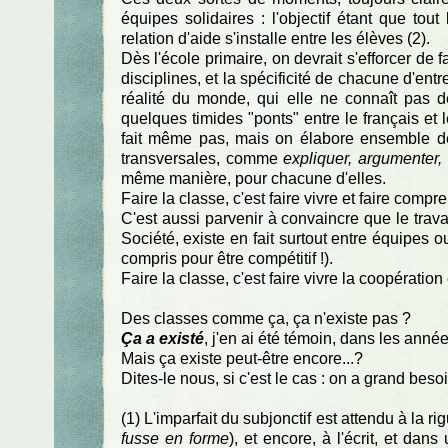
équipes solidaires : l'objectif étant que tout
relation d'aide s'installe entre les élèves (2).
Dès l'école primaire, on devrait s'efforcer de 
disciplines, et la spécificité de chacune d'entr
réalité du monde, qui elle ne connaît pas d
quelques timides "ponts" entre le français et 
fait même pas, mais on élabore ensemble de
transversales, comme
expliquer, argumenter, 
même manière, pour chacune d'elles.
Faire la classe, c'est faire vivre et faire compr
C'est aussi parvenir à convaincre que le travai
Société, existe en fait surtout entre équipes o
compris pour être compétitif !).
Faire la classe, c'est faire vivre la coopération e
Des classes comme ça, ça n'existe pas ?
Ça a existé
, j'en ai été témoin, dans les anné
Mais ça existe peut-être encore...?
Dites-le nous, si c'est le cas : on a grand besoi
(1) L'imparfait du subjonctif est attendu à la 
fusse en forme
), et encore, à l'écrit, et d