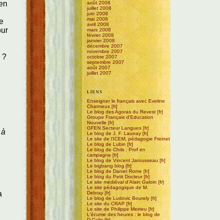
'en
août 2008
juillet 2008
juin 2008
mai 2008
te
avril 2008
our
mars 2008
février 2008
janvier 2008
décembre 2007
novembre 2007
 ?
octobre 2007
septembre 2007
août 2007
juillet 2007
LIENS
Enseigner le français avec Eveline
Charmeux
Le blog des Agoras du Revest
Groupe Français d'Education
Nouvelle
GFEN Secteur Langues
 à
Le blog de J. F. Launay
Le site de l'ICEM, pédagogie Freinet
Le blog de Lubin
Le blog de Chris : Prof en
campagne
Le blog de Vincent Jarousseau
Le bigbang blog
Le blog de Daniel Rome
Le blog du Petit Docteur
Le site médiéval d'Alain Galoin
Le site pédagogique de M.
a
Debray
Le blog de Ludovic Bourely
Le site du CRAP
Le site de Philippe Meirieu
L'écume des heures : le blog de
D.Calin