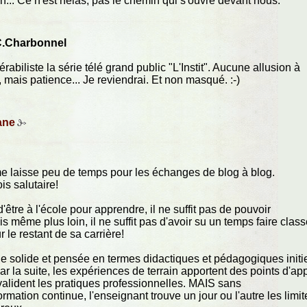
n... Ce n'est hélas, pas le chemin qui s'ouvre devant nous.
.Charbonnel
rabiliste la série télé grand public "L'Instit". Aucune allusion à
 mais patience... Je reviendrai. Et non masqué. :-)
ane
e laisse peu de temps pour les échanges de blog à blog.
ois salutaire!
'être à l'école pour apprendre, il ne suffit pas de pouvoir
is même plus loin, il ne suffit pas d'avoir su un temps faire clas
r le restant de sa carrière!
ale solide et pensée en termes didactiques et pédagogiques initi
r la suite, les expériences de terrain apportent des points d'ap
alident les pratiques professionnelles. MAIS sans
mation continue, l'enseignant trouve un jour ou l'autre les limit