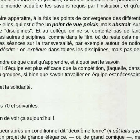
 le monde acquière les savoirs requis par l'Institution, et qu'
faire apparaître, à la fois les points de convergence des différen
e elles, qui est d'être un
point de vue précis
, mais
abstrait
, sur
e "disciplines". Et au collège on ne se contente pas de lan
les autres disciplines, comme dans le film, où du reste cela ne
s séances sur la transversalité, par exemple autour de noti
décrire
: on
explique
dans toutes les disciplines, mais pas de
endre ce que c'est qu'apprendre, et à quoi sert le savoir.
l d'équipe est plus efficace que la compétition, (laquelle, dans
u groupes, si bien que savoir travailler en équipe est nécessair
t la solidarité.
es 70 et suivantes.
n de voir ça aujourd'hui !
rigueur après un conditionnel dit "deuxième forme" (
il eût fallu que
ans un projet de grande élégance, — ou de grand comique —, m