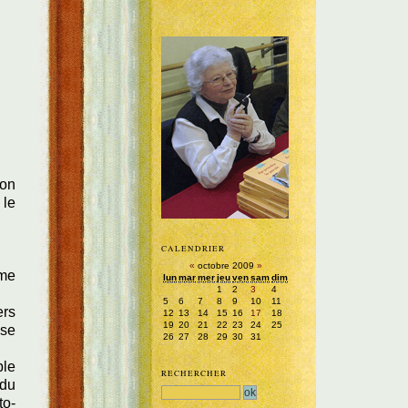
çon
 le
CALENDRIER
«
octobre 2009
»
ême
lun
mar
mer
jeu
ven
sam
dim
1
2
3
4
5
6
7
8
9
10
11
ers
12
13
14
15
16
17
18
19
20
21
22
23
24
25
 se
26
27
28
29
30
31
ble
RECHERCHER
 du
to-