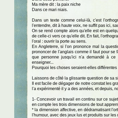
Ma mère dit : la paix niche
Dans ce mari niais.
Dans un texte comme celui-là, c'est l'orthog
l'entendre, dit à haute voix, ne suffit pas ici, 
On se rend compte alors qu'elle est en quelque 
de celle-ci vers ce qu'elle dit. En fait, l'ortho
l'oral : ouvrir la porte au sens.
En Angleterre, si l'on prononce mal la questi
prononcer de l'anglais comme il faut pour se f
que personne jusqu'ici n'a demandé à ce qu
enseigner...
Pourquoi les choses seraient-elles différentes à
Laissons de côté la glissante question de sa s
Il est facile de dégager de notre constat les 
l'a expérimenté il y a des années, et depuis, n
1- Concevoir un travail en continu sur ce sujet
en compte les trois dimensions de tout apprent
* la dimension affective, en dédramatisant l'o
l'humour, avec des jeux lus et produits sur les m