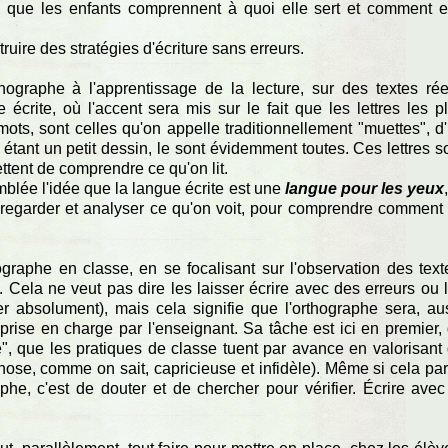
te que les enfants comprennent à quoi elle sert et comment e
ruire des stratégies d'écriture sans erreurs.
hographe à l'apprentissage de la lecture, sur des textes rée
 écrite, où l'accent sera mis sur le fait que les lettres les p
ots, sont celles qu'on appelle traditionnellement "muettes", d
, étant un petit dessin, le sont évidemment toutes. Ces lettres s
ttent de comprendre ce qu'on lit.
'emblée l'idée que la langue écrite est une
langue pour les yeux
out regarder et analyser ce qu'on voit, pour comprendre comment
hographe en classe, en se focalisant sur l'observation des text
. Cela ne veut pas dire les laisser écrire avec des erreurs ou 
ter absolument), mais cela signifie que l'orthographe sera, au
rise en charge par l'enseignant. Sa tâche est ici en premier,
e", que les pratiques de classe tuent par avance en valorisant
hose, comme on sait, capricieuse et infidèle). Même si cela par
phe, c'est de douter et de chercher pour vérifier. Écrire avec