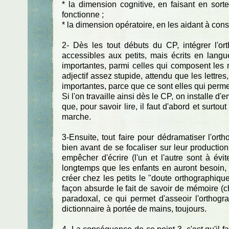
* la dimension cognitive, en faisant en sor
fonctionne ;
* la dimension opératoire, en les aidant à const
2- Dès les tout débuts du CP, intégrer l'ort
accessibles aux petits, mais écrits en langue
importantes, parmi celles qui composent les m
adjectif assez stupide, attendu que les lettres
importantes, parce que ce sont elles qui perme
Si l'on travaille ainsi dès le CP, on installe d
que, pour savoir lire, il faut d'abord et surt
marche.
3-Ensuite, tout faire pour dédramatiser l'ort
bien avant de se focaliser sur leur production
empêcher d'écrire (l'un et l'autre sont à évi
longtemps que les enfants en auront besoin, p
créer chez les petits le "doute orthographiqu
façon absurde le fait de savoir de mémoire (c
paradoxal, ce qui permet d'asseoir l'orthogra
dictionnaire à portée de mains, toujours.