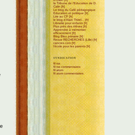
la Tribune de l'Education de D.
Calin
Le blog du Café pédagogique
Education et politique
Lire au CP
le blog d'Alain Thirel...
Librairie pour enfants
Plus près des élèves
Apprendre à mémoriser
efficacement
Blog Bleu primaire
Revue RECHERCHES (Lille)
cancres.com
l'école pour les parents
SYNDICATION
fil rss
fil rss commentaires
fil atom
fil atom commentaires
é
de