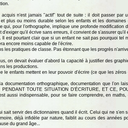
tion.
cquis n'est jamais "actif" tout de suite : il doit passer par 
 et plus ou moins durable selon les enfants et les domaines
Ce qui, pour l'orthographe, implique une profonde modification 
 d'exiger qu'il écrive sans erreurs, il convient de s'assurer qu'il 
. Il est pourtant clair que si un enfant ne sait pas pourquoi tel 
 sera encore moins capable de l'écrire.
ns les pratiques de classe. Pas étonnant que les progrès n'arriv
 on devait évaluer d'abord la capacité à justifier des graphi
ans les productions.
e le enfants mettent en leur pouvoir d'écrire (ce que les zéros
la documentation orthographique, documentation que l'on lai
 PENDANT TOUTE SITUATION D'ÉCRITURE, ET CE, PO
 aussi indispensable, pour se faire comprendre, en maths,
sait servir des dictionnaires quand il écrit. Celui qui ne s'en s
oire, déjà infidèle par nature, faiblit au cours des années p
ause du grand âge...