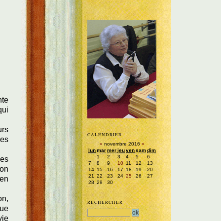
nte
qui
urs
CALENDRIER
les
«
novembre 2016
»
lun
mar
mer
jeu
ven
sam
dim
1
2
3
4
5
6
les
7
8
9
10
11
12
13
'on
14
15
16
17
18
19
20
21
22
23
24
25
26
27
'en
28
29
30
on,
RECHERCHER
que
vie