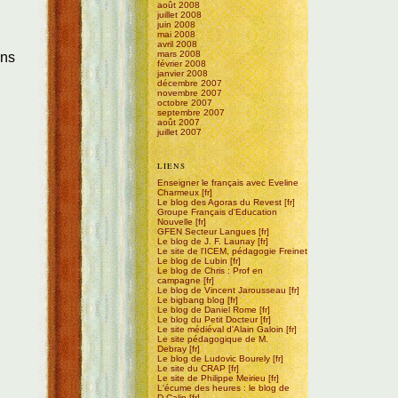
août 2008
juillet 2008
juin 2008
mai 2008
avril 2008
mars 2008
ons
février 2008
janvier 2008
décembre 2007
novembre 2007
octobre 2007
septembre 2007
août 2007
juillet 2007
LIENS
Enseigner le français avec Eveline
Charmeux
Le blog des Agoras du Revest
Groupe Français d'Education
Nouvelle
GFEN Secteur Langues
Le blog de J. F. Launay
Le site de l'ICEM, pédagogie Freinet
Le blog de Lubin
Le blog de Chris : Prof en
campagne
Le blog de Vincent Jarousseau
Le bigbang blog
Le blog de Daniel Rome
Le blog du Petit Docteur
Le site médiéval d'Alain Galoin
Le site pédagogique de M.
Debray
Le blog de Ludovic Bourely
Le site du CRAP
Le site de Philippe Meirieu
L'écume des heures : le blog de
D.Calin