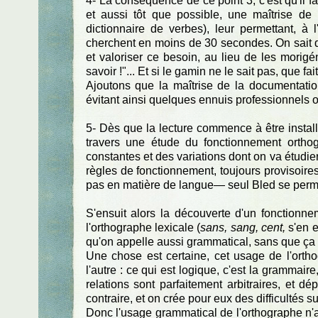
4- La conséquence de ce point 3, c'est qu'il fa
et aussi tôt que possible, une maîtrise de 
dictionnaire de verbes), leur permettant, à
cherchent en moins de 30 secondes. On sait qu
et valoriser ce besoin, au lieu de les morig
savoir !"... Et si le gamin ne le sait pas, que f
Ajoutons que la maîtrise de la documentation 
évitant ainsi quelques ennuis professionnels o
5- Dès que la lecture commence à être install
travers une étude du fonctionnement orthog
constantes et des variations dont on va étudie
règles de fonctionnement, toujours provisoires
pas en matière de langue— seul Bled se permet 
S'ensuit alors la découverte d'un fonctionnem
l'orthographe lexicale (
sans, sang, cent,
s'en et
qu'on appelle aussi grammatical, sans que ça n
Une chose est certaine, cet usage de l'orth
l'autre : ce qui est logique, c'est la grammair
relations sont parfaitement arbitraires, et d
contraire, et on crée pour eux des difficultés 
Donc l'usage grammatical de l'orthographe n'a