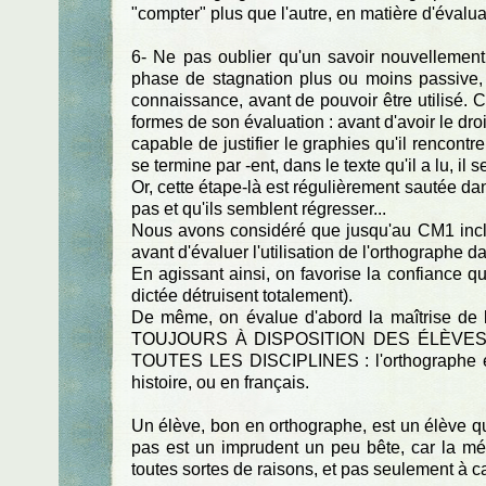
"compter" plus que l'autre, en matière d'évalua
6- Ne pas oublier qu'un savoir nouvellement a
phase de stagnation plus ou moins passive,
connaissance, avant de pouvoir être utilisé. 
formes de son évaluation : avant d'avoir le droit
capable de justifier le graphies qu'il rencontre
se termine par -ent, dans le texte qu'il a lu, il
Or, cette étape-là est régulièrement sautée da
pas et qu'ils semblent régresser...
Nous avons considéré que jusqu'au CM1 inclus,
avant d'évaluer l'utilisation de l'orthographe d
En agissant ainsi, on favorise la confiance qu
dictée détruisent totalement).
De même, on évalue d'abord la maîtrise de 
TOUJOURS À DISPOSITION DES ÉLÈVES
TOUTES LES DISCIPLINES : l'orthographe est
histoire, ou en français.
Un élève, bon en orthographe, est un élève qui 
pas est un imprudent un peu bête, car la mém
toutes sortes de raisons, et pas seulement à c