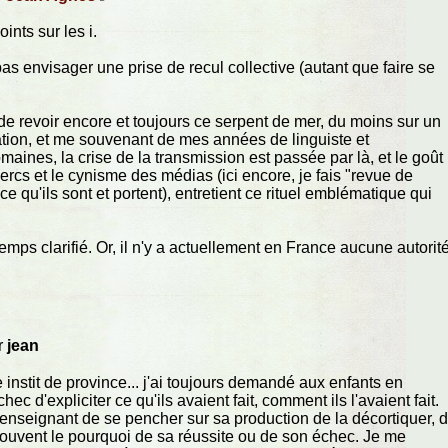
oints sur les i.
as envisager une prise de recul collective (autant que faire se
 de revoir encore et toujours ce serpent de mer, du moins sur un
uation, et me souvenant de mes années de linguiste et
aines, la crise de la transmission est passée par là, et le goût
ercs et le cynisme des médias (ici encore, je fais "revue de
ce qu'ils sont et portent), entretient ce rituel emblématique qui
mps clarifié. Or, il n'y a actuellement en France aucune autorit
r
jean
instit de province... j'ai toujours demandé aux enfants en
hec d'expliciter ce qu'ils avaient fait, comment ils l'avaient fait.
l'enseignant de se pencher sur sa production de la décortiquer, 
ouvent le pourquoi de sa réussite ou de son échec. Je me