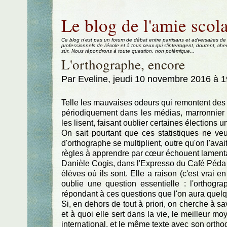
Aller au contenu
|
Aller au menu
|
Aller à la recherche
Le blog de l'amie scola
Ce blog n'est pas un forum de débat entre partisans et adversaires de
professionnels de l'école et à tous ceux qui s'interrogent, doutent, che
sûr. Nous répondrons à toute question, non polémique...
L'orthographe, encore
Par Eveline, jeudi 10 novembre 2016 à 
Telle les mauvaises odeurs qui remontent des 
périodiquement dans les médias, marronnier bi
les lisent, faisant oublier certaines élections u
On sait pourtant que ces statistiques ne ve
d'orthographe se multiplient, outre qu'on l'avai
règles à apprendre par cœur échouent lament
Danièle Cogis, dans l'Expresso du Café Péda a
élèves où ils sont. Elle a raison (c'est vrai e
oublie une question essentielle : l'orthogr
répondant à ces questions que l'on aura quelq
Si, en dehors de tout à priori, on cherche à sav
et à quoi elle sert dans la vie, le meilleur m
international, et le même texte avec son ortho