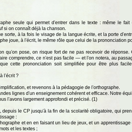
raphe seule qui permet d'entrer dans le texte : même le fait
sauf si on connaît déjà la chanson.
sorte, à la fois le visage de la langue écrite, et la porte d'ent
graphe joue, à l'écrit, le même rôle que celui de la prononciation p
on qu'on pose, on risque fort de ne pas recevoir de réponse. 
aire comprendre, ce n'est pas facile — et l'on notera, au passa
e cette prononciation soit simplifiée pour être plus facil
 l'écrit ?
implification, et revenons à la pédagogie de l'orthographe.
grandes lignes d'un enseignement cohérent et efficace. Notre équ
ous l'avons largement approfondi et précisé. (1)
, depuis le CP jusqu'à la fin de la scolarité obligatoire, qui pre
issage :
rthographe et en en faisant un lieu de jeux, et un apprentissage
ots et les textes ;