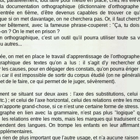
ut, parallèlement, tout faire pour mettre en place, chez les élèv
la documentation orthographique (dictionnaire d'orthographe
 l'entrée en 6ème, d'être devenus capables de trouver ce qu'
e si on met davantage, on ne cherchera pas. Or, il faut cherc
éner bêtement, avec la fameuse phrase-couperet : "Ça, tu dois
ait-on ? On le met en prison ?
orthographique, c'est un outil qu'il pourra utiliser toute sa v
u autres...
ée, on met en place le travail d'apprentissage de l'orthographe
raphique des textes qu'on a lus : il s'agit d'y rechercher 
r les causes, pour en dégager des constats, qu'on pourra ériger
 car il est impossible de sortir du corpus étudié (on ne général
de le faire, ce qui permet de le juger, sévèrement).
ent se situant sur deux axes : l'axe des substitutions, celui
c.) ; et celui de l'axe horizontal, celui des relations entre les mo
'apporte grand-chose, si ce n'est une certaine forme de stress.
ographe en lien avec la grammaire, n'est pas plus "logique" 
e, les relations entre les mots, mais les marques qui traduisent 
épendent des langues. On trompe les enfants en leur affirmant
supplémentaires.
 rien de plus important que l'autre usage, et n'a aucune raison