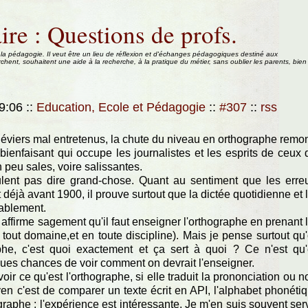
ire : Questions de profs.
 la pédagogie. Il veut être un lieu de réflexion et d'échanges pédagogiques destiné aux
rchent, souhaitent une aide à la recherche, à la pratique du métier, sans oublier les parents, bien
19:06
::
Education, Ecole et Pédagogie
::
#307
::
rss
éviers mal entretenus, la chute du niveau en orthographe remo
enfaisant qui occupe les journalistes et les esprits de ceux 
n peu sales, voire salissantes.
ulent pas dire grand-chose. Quant au sentiment que les erre
t déjà avant 1900, il prouve surtout que la dictée quotidienne et 
ablement.
ffirme sagement qu'il faut enseigner l'orthographe en prenant 
n tout domaine,et en toute discipline). Mais je pense surtout qu
aphe, c'est quoi exactement et ça sert à quoi ? Ce n'est qu
ues chances de voir comment on devrait l'enseigner.
oir ce qu'est l'orthographe, si elle traduit la prononciation ou n
oyen c'est de comparer un texte écrit en API, l'alphabet phonéti
graphe : l'expérience est intéressante. Je m'en suis souvent ser