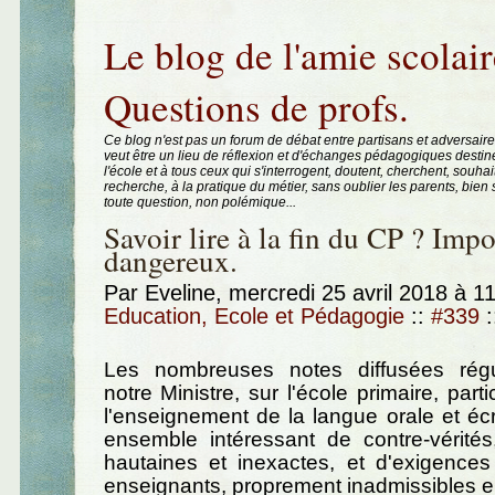
Aller au contenu
|
Aller au menu
|
Aller à la recherche
Le blog de l'amie scolair
Questions de profs.
Ce blog n'est pas un forum de débat entre partisans et adversaire
veut être un lieu de réflexion et d'échanges pédagogiques destin
l'école et à tous ceux qui s'interrogent, doutent, cherchent, souhai
recherche, à la pratique du métier, sans oublier les parents, bie
toute question, non polémique...
Savoir lire à la fin du CP ? Impo
dangereux.
Par Eveline, mercredi 25 avril 2018 à 1
Education, Ecole et Pédagogie
::
#339
:
Les nombreuses notes diffusées régu
notre Ministre, sur l'école primaire, part
l'enseignement de la langue orale et écr
ensemble intéressant de contre-vérités,
hautaines et inexactes, et d'exigences
enseignants, proprement inadmissibles e