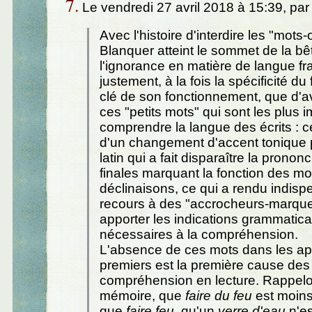
7.
Le vendredi 27 avril 2018 à 15:39, pa
Avec l'histoire d'interdire les "mots-o
Blanquer atteint le sommet de la bêt
l'ignorance en matière de langue fr
justement, à la fois la spécificité du 
clé de son fonctionnement, que d'a
ces "petits mots" qui sont les plus 
comprendre la langue des écrits : c
d'un changement d'accent tonique 
latin qui a fait disparaître la pronon
finales marquant la fonction des mo
déclinaisons, ce qui a rendu indisp
recours à des "accrocheurs-marque
apporter les indications grammatica
nécessaires à la compréhension.
L'absence de ces mots dans les a
premiers est la première cause des d
compréhension en lecture. Rappelo
mémoire, que
faire du feu
est moin
que
faire feu
, qu'un
verre d'eau
n'es