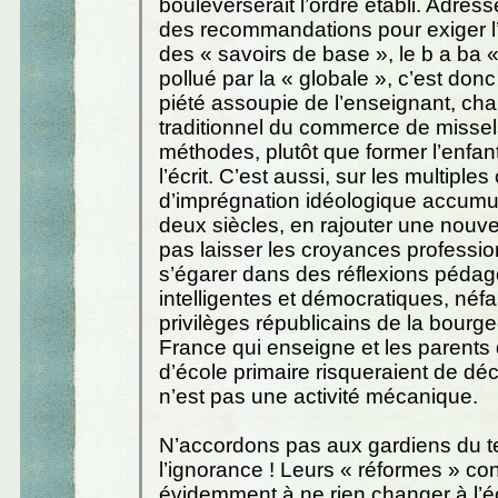
bouleverserait l’ordre établi. Adres
des recommandations pour exiger 
des « savoirs de base », le b a ba «
pollué par la « globale », c’est donc 
piété assoupie de l’enseignant, ch
traditionnel du commerce de missels
méthodes, plutôt que former l’enfan
l’écrit. C’est aussi, sur les multiple
d’imprégnation idéologique accum
deux siècles, en rajouter une nouve
pas laisser les croyances professio
s’égarer dans des réflexions péda
intelligentes et démocratiques, néf
privilèges républicains de la bourge
France qui enseigne et les parents
d’école primaire risqueraient de déc
n’est pas une activité mécanique.
N’accordons pas aux gardiens du tem
l’ignorance ! Leurs « réformes » con
évidemment à ne rien changer à l’éc