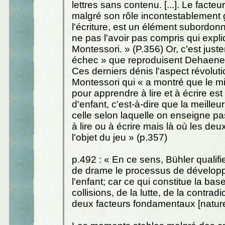
lettres sans contenu. [...]. Le facte
malgré son rôle incontestablement
l'écriture, est un élément subordonn
ne pas l'avoir pas compris qui expl
Montessori. » (P.356) Or, c'est just
échec » que reproduisent Dehaene 
Ces derniers dénis l'aspect révolut
Montessori qui « a montré que le mi
pour apprendre à lire et à écrire est 
d'enfant, c'est-à-dire que la meille
celle selon laquelle on enseigne p
à lire ou à écrire mais là où les deu
l'objet du jeu » (p.357)
p.492 : « En ce sens, Bühler qualifie 
de drame le processus de dévelop
l'enfant; car ce qui constitue la bas
collisions, de la lutte, de la contradi
deux facteurs fondamentaux [naturel