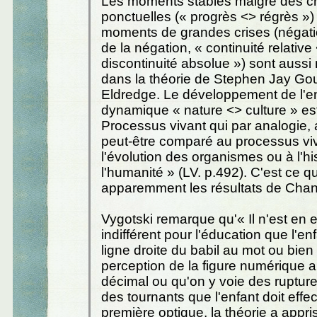
Les moments stables malgré des cr
ponctuelles (« progrès <> régrès ») 
moments de grandes crises (négati
de la négation, « continuité relative
discontinuité absolue ») sont aussi
dans la théorie de Stephen Jay Gou
Eldredge. Le développement de l'e
dynamique « nature <> culture » es
Processus vivant qui par analogie, 
peut-être comparé au processus vi
l'évolution des organismes ou à l'hi
l'humanité » (LV. p.492). C'est ce q
apparemment les résultats de Cha
Vygotski remarque qu'« Il n'est en e
indifférent pour l'éducation que l'enf
ligne droite du babil au mot ou bien
perception de la figure numérique 
décimal ou qu'on y voie des rupture
des tournants que l'enfant doit effe
première optique, la théorie a appris