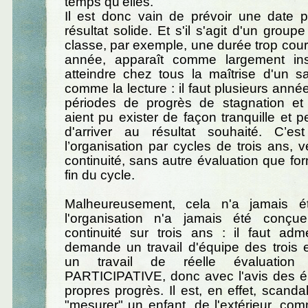
temps qu’elles.
Il est donc vain de prévoir une date p
résultat solide. Et s'il s'agit d'un group
classe, par exemple, une durée trop co
année, apparaît comme largement ins
atteindre chez tous la maîtrise d'un s
comme la lecture : il faut plusieurs anné
périodes de progrès de stagnation et
aient pu exister de façon tranquille et p
d'arriver au résultat souhaité. C’e
l’organisation par cycles de trois ans, 
continuité, sans autre évaluation que for
fin du cycle.
Malheureusement, cela n'a jamais é
l'organisation n'a jamais été con
continuité sur trois ans : il faut adm
demande un travail d'équipe des trois 
un travail de réelle évaluation 
PARTICIPATIVE, donc avec l'avis des él
propres progrès. Il est, en effet, scand
"mesurer" un enfant, de l'extérieur, c