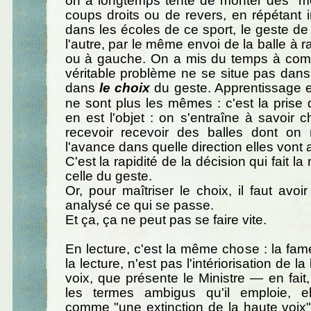
on a longtemps tenté de monter des "
coups droits ou de revers, en répétant 
dans les écoles de ce sport, le geste de 
l'autre, par le même envoi de la balle à ra
ou à gauche. On a mis du temps à com
véritable problème ne se situe pas dans
dans
le choix
du geste. Apprentissage e
ne sont plus les mêmes : c'est la prise 
en est l'objet : on s'entraîne à savoir 
recevoir recevoir des balles dont on
l'avance dans quelle direction elles vont a
C'est la rapidité de la décision qui fait la
celle du geste.
Or, pour maîtriser le choix, il faut avoi
analysé ce qui se passe.
Et ça, ça ne peut pas se faire vite.
En lecture, c'est la même chose : la fame
la lecture, n'est pas l'intériorisation de l
voix, que présente le Ministre — en fait, 
les termes ambigus qu'il emploie, ell
comme "une extinction de la haute voix" :