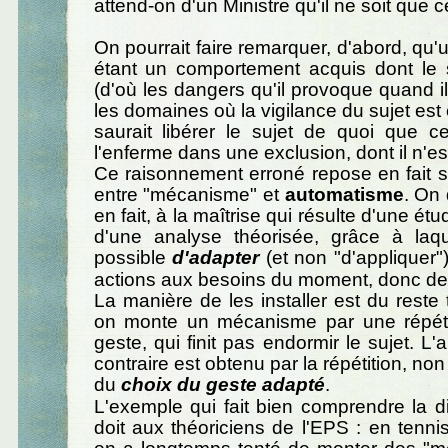
attend-on d'un Ministre qu'il ne soit que c
On pourrait faire remarquer, d'abord, qu
étant un comportement acquis dont le s
(d'où les dangers qu'il provoque quand il
les domaines où la vigilance du sujet est 
saurait libérer le sujet de quoi que ce 
l'enferme dans une exclusion, dont il n'es
Ce raisonnement erroné repose en fait s
entre "mécanisme" et
automatisme
. On
en fait, à la maîtrise qui résulte d'une ét
d'une analyse théorisée, grâce à laque
possible
d'adapter
(et non "d'appliquer")
actions aux besoins du moment, donc de 
La manière de les installer est du reste t
on monte un mécanisme par une répét
geste, qui finit pas endormir le sujet. L
contraire est obtenu par la répétition, no
du
choix du geste adapté
.
L'exemple qui fait bien comprendre la di
doit aux théoriciens de l'EPS : en tenni