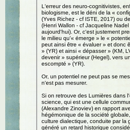
L'erreur des neuro-cognitivistes, e
biologisme, est le déni de la « confi
(Yves Richez - cf ISTE, 2017) ou de
(Henri Wallon - cf Jacqueline Nadel
aujourd'hui). Or, c'est justement pr
le milieu qu'« émerge » le « potentie
peut ainsi être « évaluer » et donc ê
» (YR) et ainsi « dépasser » (KM, L
devenir » supérieur (Hegel), vers un
escompté » (YR).
Or, un potentiel ne peut pas se mes
n'est pas mesurer.
Si on retrouve des Lumières dans l'
science, qui est une cellule commun
(Alexandre Zinoviev) en rapport ave
hégémonique de la société globale, 
culture dialectique, conduite par la 
généré un retard historique considé