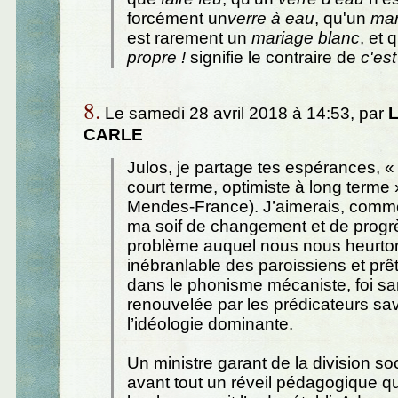
forcément un
verre à eau
, qu'un
mar
est rarement un
mariage blanc
, et
propre !
signifie le contraire de
c'es
8.
Le samedi 28 avril 2018 à 14:53, par
L
CARLE
Julos, je partage tes espérances, «
court terme, optimiste à long terme 
Mendes-France). J’aimerais, comme
ma soif de changement et de progr
problème auquel nous nous heurtons,
inébranlable des paroissiens et prêt
dans le phonisme mécaniste, foi s
renouvelée par les prédicateurs sa
l’idéologie dominante.
Un ministre garant de la division soc
avant tout un réveil pédagogique qu