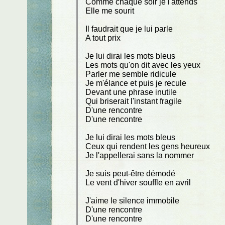
Comme chaque soir je l'attends
Elle me sourit
Il faudrait que je lui parle
A tout prix
Je lui dirai les mots bleus
Les mots qu'on dit avec les yeux
Parler me semble ridicule
Je m'élance et puis je recule
Devant une phrase inutile
Qui briserait l'instant fragile
D'une rencontre
D'une rencontre
Je lui dirai les mots bleus
Ceux qui rendent les gens heureux
Je l'appellerai sans la nommer
Je suis peut-être démodé
Le vent d'hiver souffle en avril
J'aime le silence immobile
D'une rencontre
D'une rencontre