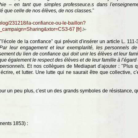
hie – en tant que simples professeur.e.s dans l'enseignem
té que celle de nos élèves, de nos classes.
"
/blog/231218/la-confiance-ou-le-baillon?
m_campaign=Sharing&xtor=CS3-67
 "l'école de la confiance" qui prévoit d'insérer un article L. 111-
Par leur engagement et leur exemplarité, les personnels de
ment du lien de confiance qui doit unir les élèves et leur fami
que également le respect des élèves et de leur famille à l’égard
 personnels.
Et nos collègues de Mediapart d'ajouter : "Plus 
écrire, et lutter. Une lutte qui ne saurait être que collective, c'
our un peu plus, c'est un des grands symboles de résistance, qu
ments 1853) :