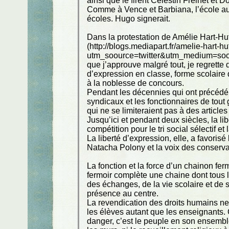
ainsi que le firent Célestin Freinet et Don
Comme à Vence et Barbiana, l’école aut
écoles. Hugo signerait.
Dans la protestation de Amélie Hart-Hu
(http://blogs.mediapart.fr/amelie-hart-
utm_soource=twitter&utm_medium=soc
que j’approuve malgré tout, je regrette 
d’expression en classe, forme scolaire
à la noblesse de concours.
Pendant les décennies qui ont précédé l
syndicaux et les fonctionnaires de tout 
qui ne se limiteraient pas à des articl
Jusqu’ici et pendant deux siècles, la li
compétition pour le tri social sélectif e
La liberté d’expression, elle, a favori
Natacha Polony et la voix des conserva
La fonction et la force d’un chainon ferm
fermoir complète une chaine dont tous le
des échanges, de la vie scolaire et de se
présence au centre.
La revendication des droits humains ne p
les élèves autant que les enseignants. 
danger, c’est le peuple en son ensembl