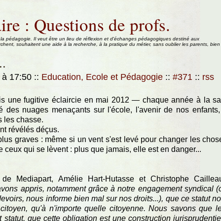
ire : Questions de profs.
 la pédagogie. Il veut être un lieu de réflexion et d'échanges pédagogiques destiné aux
rchent, souhaitent une aide à la recherche, à la pratique du métier, sans oublier les parents, bien
..
 à 17:50
::
Education, Ecole et Pédagogie
::
#371
::
rss
s une fugitive éclaircie en mai 2012 — chaque année à la sa
é des nuages menaçants sur l'école, l'avenir de nos enfants,
 les chasse.
nt révélés déçus.
lus graves : même si un vent s'est levé pour changer les chos
 ceux qui se lèvent : plus que jamais, elle est en danger...
de Mediapart, Amélie Hart-Hutasse et Christophe Caillea
vons appris, notamment grâce à notre engagement syndical (
devoirs, nous informe bien mal sur nos droits...), que ce statut n
 citoyen, qu'à n'importe quelle citoyenne. Nous savons que l
t statut, que cette obligation est une construction jurisprudentie