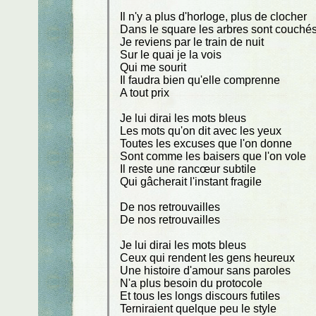
Il n'y a plus d'horloge, plus de clocher
Dans le square les arbres sont couché
Je reviens par le train de nuit
Sur le quai je la vois
Qui me sourit
Il faudra bien qu'elle comprenne
A tout prix
Je lui dirai les mots bleus
Les mots qu'on dit avec les yeux
Toutes les excuses que l'on donne
Sont comme les baisers que l'on vole
Il reste une rancœur subtile
Qui gâcherait l'instant fragile
De nos retrouvailles
De nos retrouvailles
Je lui dirai les mots bleus
Ceux qui rendent les gens heureux
Une histoire d'amour sans paroles
N'a plus besoin du protocole
Et tous les longs discours futiles
Terniraient quelque peu le style