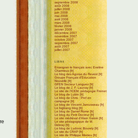
septembre 2008
août 2008
juillet 2008
juin 2008
mai 2008
avril 2008
mars 2008
février 2008
janvier 2008
décembre 2007
novembre 2007
octobre 2007
septembre 2007
août 2007
juillet 2007
LIENS
Enseigner le français avec Eveline
Charmeux
Le blog des Agoras du Revest
Groupe Français d'Education
Nouvelle
GFEN Secteur Langues
Le blog de J. F. Launay
Le site de l'ICEM, pédagogie Freinet
Le blog de Lubin
Le blog de Chris : Prof en
campagne
Le blog de Vincent Jarousseau
Le bigbang blog
Le blog de Daniel Rome
Le blog du Petit Docteur
Le site médiéval d'Alain Galoin
re
Le site pédagogique de M.
Debray
Le blog de Ludovic Bourely
Le site du CRAP
Le site de Philippe Meirieu