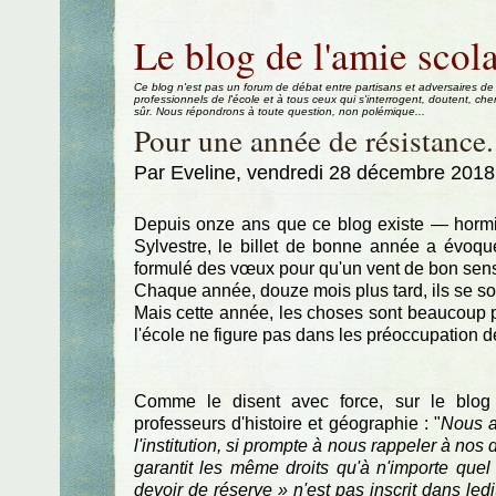
Aller au contenu
|
Aller au menu
|
Aller à la recherche
Le blog de l'amie scola
Ce blog n'est pas un forum de débat entre partisans et adversaires de
professionnels de l'école et à tous ceux qui s'interrogent, doutent, che
sûr. Nous répondrons à toute question, non polémique...
Pour une année de résistance.
Par Eveline, vendredi 28 décembre 2018
Depuis onze ans que ce blog existe — hormi
Sylvestre, le billet de bonne année a évoqu
formulé des vœux pour qu'un vent de bon sens
Chaque année, douze mois plus tard, ils se so
Mais cette année, les choses sont beaucoup p
l'école ne figure pas dans les préoccupation de
Comme le disent avec force, sur le blog 
professeurs d'histoire et géographie : "
Nous a
l'institution, si prompte à nous rappeler à nos 
garantit les même droits qu'à n'importe quel
devoir de réserve » n'est pas inscrit dans ledi