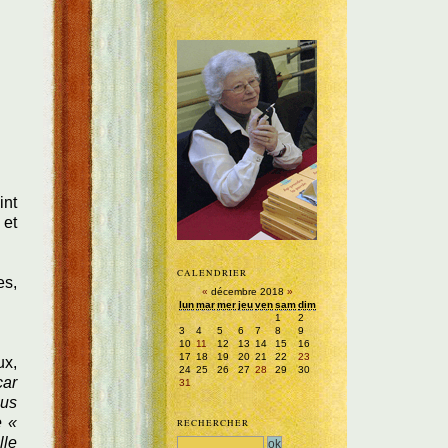
int
 et
CALENDRIER
es,
«
décembre 2018
»
lun
mar
mer
jeu
ven
sam
dim
1
2
3
4
5
6
7
8
9
10
11
12
13
14
15
16
17
18
19
20
21
22
23
ux,
24
25
26
27
28
29
30
car
31
ous
e «
RECHERCHER
lle