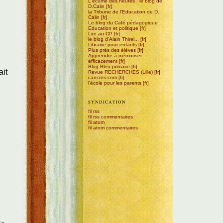
L'écume des heures : le blog de
D.Calin
la Tribune de l'Education de D.
Calin
Le blog du Café pédagogique
Education et politique
Lire au CP
le blog d'Alain Thirel...
Librairie pour enfants
Plus près des élèves
Apprendre à mémoriser
efficacement
Blog Bleu primaire
ait
Revue RECHERCHES (Lille)
cancres.com
l'école pour les parents
SYNDICATION
fil rss
fil rss commentaires
fil atom
fil atom commentaires