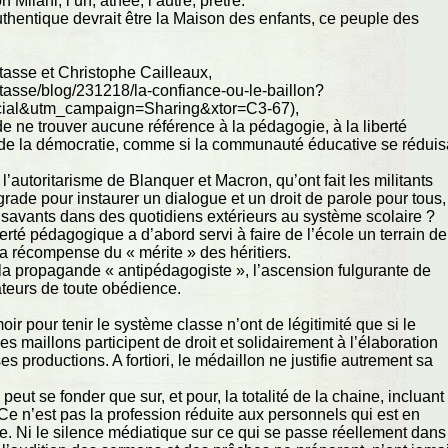
 Milani, l’un, athée, l’autre, prêtre.
hentique devrait être la Maison des enfants, ce peuple des
tasse et Christophe Cailleaux,
hutasse/blog/231218/la-confiance-ou-le-baillon?
ial&utm_campaign=Sharing&xtor=C3-67),
de ne trouver aucune référence à la pédagogie, à la liberté
 de la démocratie, comme si la communauté éducative se réduis
’autoritarisme de Blanquer et Macron, qu’ont fait les militants
grade pour instaurer un dialogue et un droit de parole pour tous,
es savants dans des quotidiens extérieurs au système scolaire ?
berté pédagogique a d’abord servi à faire de l’école un terrain de
t la récompense du « mérite » des héritiers.
sé la propagande « antipédagogiste », l’ascension fulgurante de
teurs de toute obédience.
oir pour tenir le système classe n’ont de légitimité que si le
s maillons participent de droit et solidairement à l’élaboration
s productions. A fortiori, le médaillon ne justifie autrement sa
eut se fonder que sur, et pour, la totalité de la chaine, incluant
Ce n’est pas la profession réduite aux personnels qui est en
e. Ni le silence médiatique sur ce qui se passe réellement dans