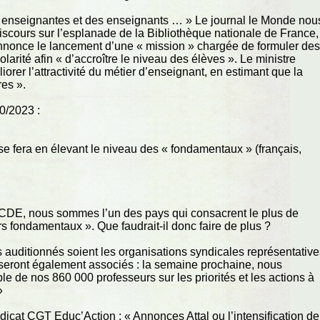
es enseignantes et des enseignants … » Le journal le Monde nou
iscours sur l’esplanade de la Bibliothèque nationale de France,
 annonce le lancement d’une « mission » chargée de formuler de
olarité afin « d’accroître le niveau des élèves ». Le ministre
rer l’attractivité du métier d’enseignant, en estimant que la
res ».
0/2023 :
 se fera en élevant le niveau des « fondamentaux » (français,
’OCDE, nous sommes l’un des pays qui consacrent le plus de
s fondamentaux ». Que faudrait-il donc faire de plus ?
 auditionnés soient les organisations syndicales représentativ
 seront également associés : la semaine prochaine, nous
e de nos 860 000 professeurs sur les priorités et les actions à
»
dicat CGT Educ’Action : « Annonces Attal ou l’intensification de