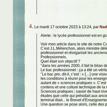
4.
Le mardi 17 octobre 2023 à 13:24, par
Nad
Alerte : le lycée professionnel est en g
Voir mon article dans le site de notre 
C'est J.L.Mélenchon, alors ministre dél
professionnel et réorganisé les ancie
Professionnels.
Quel était son objectif ?
"dans les années 2000, il fait le bilan 
Le bac professionnel : ça a été un vér
"Le bac pro, dit-il, c’est : « […] une v
les conditions à réunir pour les enseig
autant de « sciences pratiques ». C’est à
contenu et une culture technique de la
Sciences pratiques ; savoir de haut niv
études que celle qui présidait aux an
terminal était... le Brevet d'Enseigneme
Une question se pose alors, celle des 