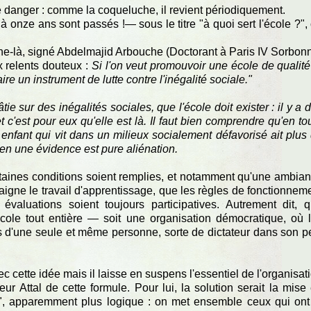
e danger : comme la coqueluche, il revient périodiquement.
 onze ans sont passés !— sous le titre "à quoi sert l'école ?",
ne-là, signé Abdelmajid Arbouche (Doctorant à Paris IV Sorbon
x relents douteux :
Si l'on veut promouvoir une école de qualité
aire un instrument de lutte contre l'inégalité sociale."
tie sur des inégalités sociales, que l'école doit exister : il y a 
et c'est pour eux qu'elle est là. Il faut bien comprendre qu'en to
 enfant qui vit dans un milieux socialement défavorisé ait plus
lien une évidence est pure aliénation.
certaines conditions soient remplies, et notamment qu'une ambia
 baigne le travail d'apprentissage, que les règles de fonctionnem
valuations soient toujours participatives. Autrement dit, 
école tout entière — soit une organisation démocratique, où 
s d'une seule et même personne, sorte de dictateur dans son pe
 cette idée mais il laisse en suspens l'essentiel de l'organisat
eur Attal de cette formule. Pour lui, la solution serait la mise
", apparemment plus logique : on met ensemble ceux qui ont