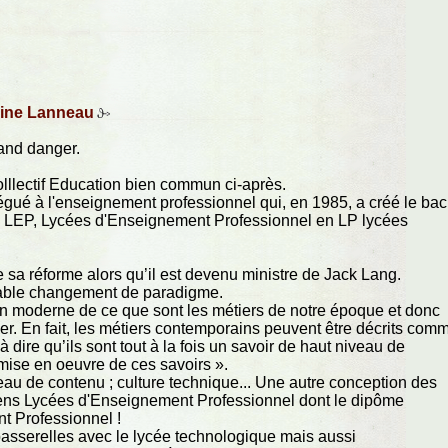
ine Lanneau
rand danger.
Colllectif Education bien commun ci-après.
égué à l'enseignement professionnel qui, en 1985, a créé le bac
ns LEP, Lycées d'Enseignement Professionnel en LP lycées
de sa réforme alors qu’il est devenu ministre de Jack Lang.
itable changement de paradigme.
ision moderne de ce que sont les métiers de notre époque et donc
ner. En fait, les métiers contemporains peuvent être décrits com
 dire qu’ils sont tout à la fois un savoir de haut niveau de
 mise en oeuvre de ces savoirs ».
eau de contenu ; culture technique... Une autre conception des
ciens Lycées d'Enseignement Professionnel dont le dipôme
nt Professionnel !
passerelles avec le lycée technologique mais aussi