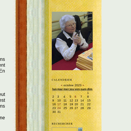
ons
ent
 En
CALENDRIER
«
octobre 2023
»
lun
mar
mer
jeu
ven
sam
dim
1
eut
2
3
4
5
6
7
8
est
9
10
11
12
13
14
15
16
17
18
19
20
21
22
ons
23
24
25
26
27
28
29
30
31
une
RECHERCHER