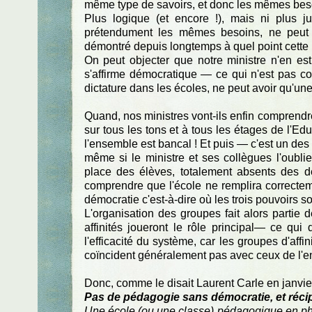
même type de savoirs, et donc les mêmes bes
Plus logique (et encore !), mais ni plus j
prétendument les mêmes besoins, ne peut ê
démontré depuis longtemps à quel point cette p
On peut objecter que notre ministre n'en e
s'affirme démocratique — ce qui n'est pas con
dictature dans les écoles, ne peut avoir qu'une
Quand, nos ministres vont-ils enfin comprend
sur tous les tons et à tous les étages de l'Ed
l'ensemble est bancal ! Et puis — c'est un d
même si le ministre et ses collègues l'oublie
place des élèves, totalement absents des d
comprendre que l'école ne remplira correcteme
démocratie c'est-à-dire où les trois pouvoirs 
L'organisation des groupes fait alors partie 
affinités joueront le rôle principal— ce qu
l'efficacité du système, car les groupes d'affin
coïncident généralement pas avec ceux de l'ens
Donc, comme le disait Laurent Carle en janvi
Pas de pédagogie sans démocratie, et réc
Une école (ou une classe) pédagogique en ph