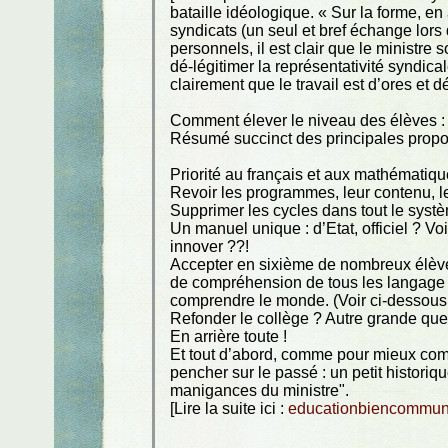
bataille idéologique. « Sur la forme, 
syndicats (un seul et bref échange lo
personnels, il est clair que le ministre
dé-légitimer la représentativité syndic
clairement que le travail est d’ores et d
Comment élever le niveau des élèves : 
Résumé succinct des principales propo
Priorité au français et aux mathémati
Revoir les programmes, leur contenu, l
Supprimer les cycles dans tout le systèm
Un manuel unique : d’Etat, officiel ? V
innover ??!
Accepter en sixième de nombreux élèves 
de compréhension de tous les langage 
comprendre le monde. (Voir ci-dessous : 
Refonder le collège ? Autre grande qu
En arrière toute !
Et tout d’abord, comme pour mieux comp
pencher sur le passé : un petit histori
manigances du ministre".
[Lire la suite ici :
educationbiencommun.f