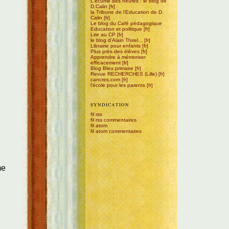
L'écume des heures : le blog de
D.Calin
la Tribune de l'Education de D.
Calin
Le blog du Café pédagogique
Education et politique
Lire au CP
le blog d'Alain Thirel...
Librairie pour enfants
Plus près des élèves
Apprendre à mémoriser
efficacement
Blog Bleu primaire
Revue RECHERCHES (Lille)
cancres.com
l'école pour les parents
SYNDICATION
fil rss
fil rss commentaires
fil atom
fil atom commentaires
me