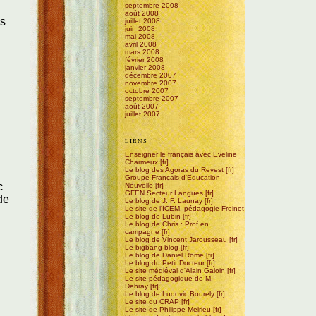
septembre 2008
août 2008
es
juillet 2008
juin 2008
mai 2008
avril 2008
mars 2008
février 2008
janvier 2008
décembre 2007
novembre 2007
octobre 2007
septembre 2007
août 2007
juillet 2007
LIENS
Enseigner le français avec Eveline
Charmeux
Le blog des Agoras du Revest
Groupe Français d'Education
c
Nouvelle
GFEN Secteur Langues
de
Le blog de J. F. Launay
Le site de l'ICEM, pédagogie Freinet
Le blog de Lubin
Le blog de Chris : Prof en
campagne
Le blog de Vincent Jarousseau
Le bigbang blog
Le blog de Daniel Rome
Le blog du Petit Docteur
Le site médiéval d'Alain Galoin
Le site pédagogique de M.
Debray
Le blog de Ludovic Bourely
Le site du CRAP
Le site de Philippe Meirieu