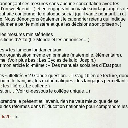
en annonçant ces mesures sans aucune concertation avec les
rs d’un week-end…) et en engageant un vaste sondage auprès d
 souhaite contourner le dialogue social (qu’il vante pourtant…) et
ale. Nous dénonçons également le calendrier retenu qui indique
éjà mené par le ministère et que les décisions sont prises ». ]
les mesures ministérielles
sitions d’Attal (Le Monde et les annonces…)
ques = les fameux fondamentaux
eur organisation même en primaire (maternelle, élémentaire).
e. (Voir plus bas : Les Cycles de la loi Jospin.)
oir mon article ici-même : « Des manuels scolaires d’Etat pour
« illettrés » ? Grande question… Il s’agit bien de lecture, don
outre le français, les mathématiques, des langages permettant 
les filières. Le collège.)
estion… (Voir ci-dessous le collège unique…)
rendre le présent et l’avenir, rien ne vaut mieux que de se
que des réformes dans l’Education nationale pour comprendre les
r/20...