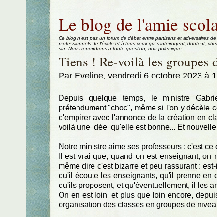
Aller au contenu
|
Aller au menu
|
Aller à la recherche
Le blog de l'amie scola
Ce blog n'est pas un forum de débat entre partisans et adversaires de
professionnels de l'école et à tous ceux qui s'interrogent, doutent, che
sûr. Nous répondrons à toute question, non polémique...
Tiens ! Re-voilà les groupes d
Par Eveline, vendredi 6 octobre 2023 à 
Depuis quelque temps, le ministre Gabrie
prétendument "choc", même si l'on y décèle co
d'empirer avec l'annonce de la création en c
voilà une idée, qu'elle est bonne... Et nouvelle 
Notre ministre aime ses professeurs : c'est ce q
Il est vrai que, quand on est enseignant, on 
même dire c'est bizarre et peu rassurant : est-
qu'il écoute les enseignants, qu'il prenne en
qu'ils proposent, et qu'éventuellement, il les 
On en est loin, et plus que loin encore, depui
organisation des classes en groupes de nivea