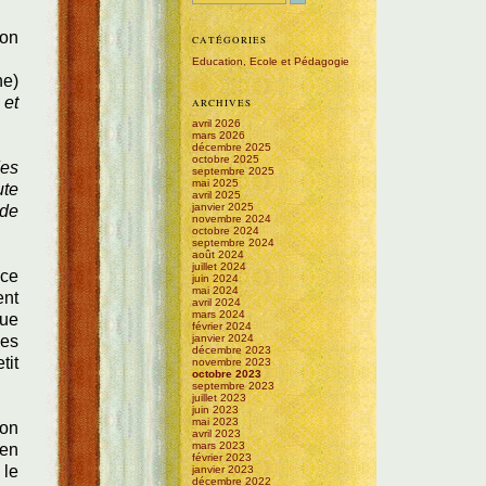
 on
CATÉGORIES
Education, Ecole et Pédagogie
ne)
 et
ARCHIVES
avril 2026
mars 2026
décembre 2025
octobre 2025
des
septembre 2025
mai 2025
ute
avril 2025
janvier 2025
 de
novembre 2024
octobre 2024
septembre 2024
août 2024
juillet 2024
nce
juin 2024
mai 2024
ent
avril 2024
mars 2024
que
février 2024
les
janvier 2024
décembre 2023
tit
novembre 2023
octobre 2023
septembre 2023
juillet 2023
juin 2023
mai 2023
ion
avril 2023
mars 2023
 en
février 2023
 le
janvier 2023
décembre 2022