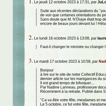
1.
Le jeudi 12 octobre 2023 à 17:31, par
JuL
Suite aux récentes déclarations du "you
de voir que certaines orientations du pr
Sans doute que M. N'Diaye était trop de g
encore de beaux jours devant lui ! Hélas
2.
Le lundi 16 octobre 2023 à 13:08, par
laure
Faut-il changer le ministre ou changer l
3.
Le mardi 17 octobre 2023 à 10:58, par
Nad
Bonjour
à lire sur le site de notre Collectif E
dernier article sur les manigances du sin
Il est grand temps de bifurquer…
Par Nadine Lanneau, professeure docume
Récemment à la retraite. Publié dans S
"Ca va être votre fête, mesdames et me
Le 5 octobre, ce fut votre fête, mesdam