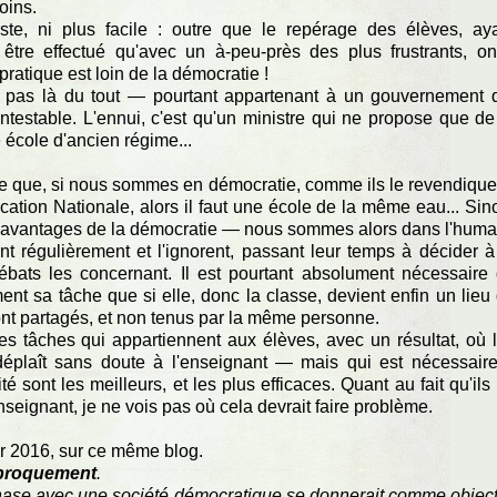
oins.
uste, ni plus facile : outre que le repérage des élèves, ay
tre effectué qu'avec un à-peu-près des plus frustrants, o
ratique est loin de la démocratie !
st pas là du tout — pourtant appartenant à un gouvernement 
testable. L'ennui, c'est qu'un ministre qui ne propose que de
 école d'ancien régime...
re que, si nous sommes en démocratie, comme ils le revendique
ucation Nationale, alors il faut une école de la même eau... Sin
es avantages de la démocratie — nous sommes alors dans l'huma
nt régulièrement et l'ignorent, passant leur temps à décider à
ébats les concernant. Il est pourtant absolument nécessaire
nt sa tâche que si elle, donc la classe, devient enfin un lieu
sont partagés, et non tenus par la même personne.
des tâches qui appartiennent aux élèves, avec un résultat, où 
i déplaît sans doute à l'enseignant — mais qui est nécessair
ité sont les meilleurs, et les plus efficaces. Quant au fait qu'ils
eignant, je ne vois pas où cela devrait faire problème.
er 2016, sur ce même blog.
iproquement
.
ase avec une société démocratique se donnerait comme object