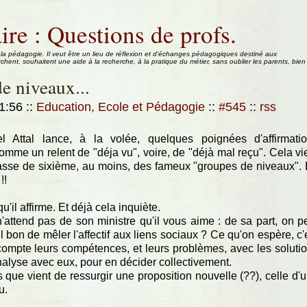
ire : Questions de profs.
 la pédagogie. Il veut être un lieu de réflexion et d'échanges pédagogiques destiné aux
rchent, souhaitent une aide à la recherche, à la pratique du métier, sans oublier les parents, bien
e niveaux...
11:56
::
Education, Ecole et Pédagogie
::
#545
::
rss
l Attal lance, à la volée, quelques poignées d'affirmati
mme un relent de "déja vu", voire, de "déjà mal reçu". Cela vi
lasse de sixième, au moins, des fameux "groupes de niveaux".
!!
u'il affirme. Et déjà cela inquiète.
n'attend pas de son ministre qu'il vous aime : de sa part, on p
il bon de mêler l'affectif aux liens sociaux ? Ce qu'on espère, c'
 compte leurs compétences, et leurs problèmes, avec les soluti
analyse avec eux, pour en décider collectivement.
s que vient de ressurgir une proposition nouvelle (??), celle d'
u.