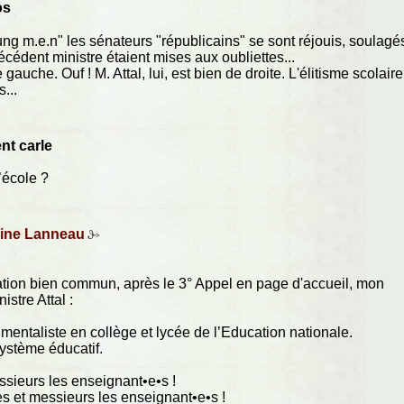
os
ng m.e.n" les sénateurs "républicains" se sont réjouis, soulagé
écédent ministre étaient mises aux oubliettes...
auche. Ouf ! M. Attal, lui, est bien de droite. L'élitisme scolaire
...
nt carle
’école ?
ine Lanneau
ducation bien commun, après le 3° Appel en page d'accueil, mon
istre Attal :
ntaliste en collège et lycée de l’Education nationale.
ystème éducatif.
ssieurs les enseignant•e•s !
es et messieurs les enseignant•e•s !