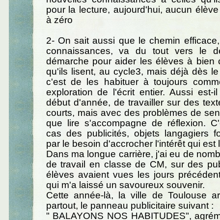
pour la lecture, aujourd'hui, aucun él
à zéro
2- On sait aussi que le chemin efficace
connaissances, va du tout vers le dé
démarche pour aider les élèves à bien
qu'ils lisent, au cycle3, mais déjà dès l
c'est de les habituer à toujours com
exploration de l'écrit entier. Aussi est-i
début d'année, de travailler sur des text
courts, mais avec des problèmes de sens
que lire s'accompagne de réflexion. C'
cas des publicités, objets langagiers fo
par le besoin d'accrocher l'intérêt qui est l
Dans ma longue carrière, j'ai eu de no
de travail en classe de CM, sur des pub
élèves avaient vues les jours précédent
qui m'a laissé un savoureux souvenir.
Cette année-là, la ville de Toulouse a
partout, le panneau publicitaire suivant :
" BALAYONS NOS HABITUDES", agréme