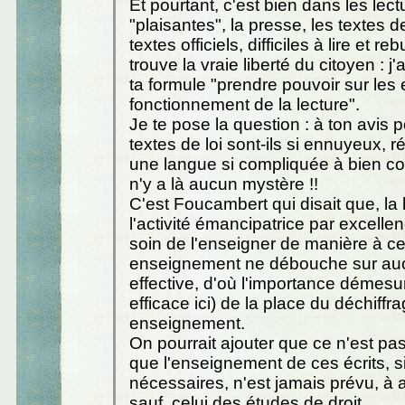
Et pourtant, c'est bien dans les lec
"plaisantes", la presse, les textes de
textes officiels, difficiles à lire et r
trouve la vraie liberté du citoyen :
ta formule "prendre pouvoir sur les 
fonctionnement de la lecture".
Je te pose la question : à ton avis 
textes de loi sont-ils si ennuyeux, 
une langue si compliquée à bien co
n'y a là aucun mystère !!
C'est Foucambert qui disait que, la 
l'activité émancipatrice par excellen
soin de l'enseigner de manière à c
enseignement ne débouche sur auc
effective, d'où l'importance démesur
efficace ici) de la place du déchiff
enseignement.
On pourrait ajouter que ce n'est pa
que l'enseignement de ces écrits, si
nécessaires, n'est jamais prévu, à
sauf, celui des études de droit.