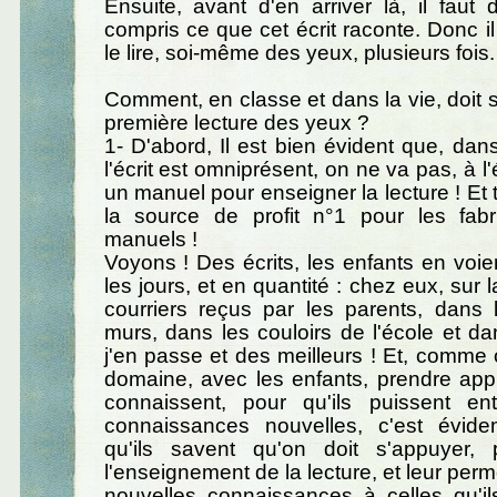
Ensuite, avant d'en arriver là, il faut 
compris ce que cet écrit raconte. Donc il
le lire, soi-même des yeux, plusieurs fois.
Comment, en classe et dans la vie, doit s
première lecture des yeux ?
1- D'abord, Il est bien évident que, d
l'écrit est omniprésent, on ne va pas, à l
un manuel pour enseigner la lecture ! Et ta
la source de profit n°1 pour les fab
manuels !
Voyons ! Des écrits, les enfants en voien
les jours, et en quantité : chez eux, sur l
courriers reçus par les parents, dans 
murs, dans les couloirs de l'école et da
j'en passe et des meilleurs ! Et, comme o
domaine, avec les enfants, prendre appu
connaissent, pour qu'ils puissent e
connaissances nouvelles, c'est évid
qu'ils savent qu'on doit s'appuyer,
l'enseignement de la lecture, et leur perm
nouvelles connaissances à celles qu'il