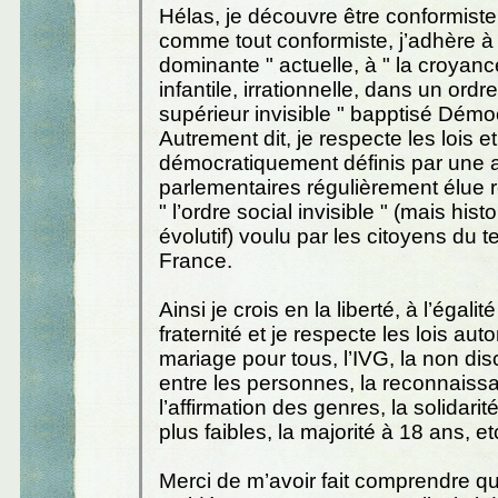
Hélas, je découvre être conformist
comme tout conformiste, j’adhère à "
dominante " actuelle, à " la croyance
infantile, irrationnelle, dans un ordr
supérieur invisible " bapptisé Démoc
Autrement dit, je respecte les lois 
démocratiquement définis par une
parlementaires régulièrement élue 
" l’ordre social invisible " (mais his
évolutif) voulu par les citoyens du 
France.
Ainsi je crois en la liberté, à l’égalité
fraternité et je respecte les lois auto
mariage pour tous, l’IVG, la non dis
entre les personnes, la reconnaiss
l’affirmation des genres, la solidarit
plus faibles, la majorité à 18 ans, et
Merci de m’avoir fait comprendre que