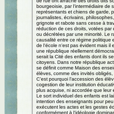
de rue ont arraché des droits dits s
bourgeoisie, par l’intermédiaire de 
représentants et chiens de garde, po
journalistes, écrivains, philosophe
grignote et rabote sans cesse à tra
réduction de ces droits, votées par
ou décrétées par une minorité. Le r
causalité entre ce régime politique e
de l’école n’est pas évident mais il
une république réellement démocrat
serait la Cité des enfants dont ils se
citoyens. Dans notre république actu
se définit comme Maison des ensei
élèves, comme des invités obligés,
C’est pourquoi l’accession des élèv
cogestion de leur institution éducat
plus acquise, ni accordée que leur
Le sort individuel des enfants est lai
intention des enseignants pour peu 
exécutent les actes et les gestes éd
conformément à l’idéologie dominan