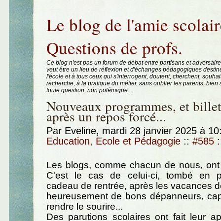
Aller au contenu
|
Aller au menu
|
Aller à la recherche
Le blog de l'amie scolair
Questions de profs.
Ce blog n'est pas un forum de débat entre partisans et adversaire
veut être un lieu de réflexion et d'échanges pédagogiques destin
l'école et à tous ceux qui s'interrogent, doutent, cherchent, souhai
recherche, à la pratique du métier, sans oublier les parents, bie
toute question, non polémique...
Nouveaux programmes, et bille
après un repos forcé...
Par Eveline, mardi 28 janvier 2025 à 1
Education, Ecole et Pédagogie
::
#585
:
Les blogs, comme chacun de nous, ont le
C'est le cas de celui-ci, tombé en
cadeau de rentrée, après les vacances de 
heureusement de bons dépanneurs, ca
rendre le sourire...
Des parutions scolaires ont fait leur ap