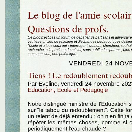
Aller au contenu
|
Aller au menu
|
Aller à la recherche
Le blog de l'amie scolair
Questions de profs.
Ce blog n'est pas un forum de débat entre partisans et adversaire
veut être un lieu de réflexion et d'échanges pédagogiques destin
l'école et à tous ceux qui s'interrogent, doutent, cherchent, souhai
recherche, à la pratique du métier, sans oublier les parents, bie
toute question, non polémique...
VENDREDI 24 NOV
Tiens ! Le redoublement redoubl
Par Eveline, vendredi 24 novembre 20
Education, Ecole et Pédagogie
Notre distingué ministre de l'Education s
sur "le tabou du redoublement". Cette 
un relent de déjà entendu : on n'en finir
répéter les mêmes choses, comme si o
périodiquement l'eau chaude ?