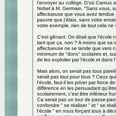
l’envoyer au collège. D’où Camus 
Nobel à M. Germain. "Sans vous, s
affectueuse que vous avez tendue a
pauvre que j’étais, sans votre ens
votre exemple, rien de tout cela ne s
C’est gênant. On dirait que l’école n
tant que ça, non ? A moins que sa 
affectueuse ne se tende que vers 
minimum de "dons" scolaires et, surt
de les exploiter par l’école et dans l
Mais alors, on serait pas tous parei
serait pas tout pour tous ? Ceux qu
l’école, faut-il les priver par force de
différence en les persuadant qu’être
scolairement, c’est être inférieur 
Ca serait pas un tour de passe-pa
confondre " se réaliser " et " se réa
l’école " en nous forçant tous à dé