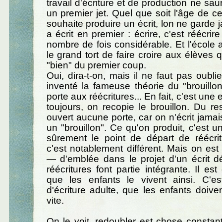
travail d'écriture et de production ne sau
un premier jet. Quel que soit l'âge de ce
souhaite produire un écrit, lon ne garde 
a écrit en premier : écrire, c'est réécri
nombre de fois considérable. Et l'école
le grand tort de faire croire aux élèves qu'
"bien" du premier coup.
Oui, dira-t-on, mais il ne faut pas oubli
inventé la fameuse théorie du "brouillon
porte aux réécritures... En fait, c'est une 
toujours, on recopie le brouillon. Du res
ouvert aucune porte, car on n'écrit jamai
un "brouillon". Ce qu'on produit, c'est un
sûrement le point de départ de réécritu
c'est notablement différent. Mais on est
— d'emblée dans le projet d'un écrit défi
réécritures font partie intégrante. Il es
que les enfants le vivent ainsi. C'e
d'écriture adulte, que les enfants doiven
vite.
On le voit, redoubler est chose constant