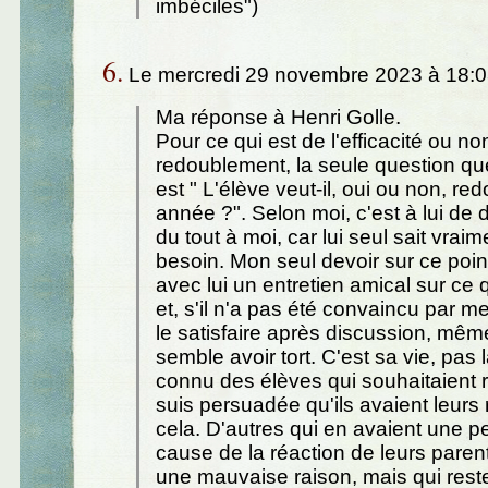
imbéciles")
6.
Le mercredi 29 novembre 2023 à 18:0
Ma réponse à Henri Golle.
Pour ce qui est de l'efficacité ou no
redoublement, la seule question q
est " L'élève veut-il, oui ou non, re
année ?". Selon moi, c'est à lui de 
du tout à moi, car lui seul sait vraim
besoin. Mon seul devoir sur ce point
avec lui un entretien amical sur ce q
et, s'il n'a pas été convaincu par 
le satisfaire après discussion, même
semble avoir tort. C'est sa vie, pas 
connu des élèves qui souhaitaient r
suis persuadée qu'ils avaient leurs
cela. D'autres qui en avaient une p
cause de la réaction de leurs parent
une mauvaise raison, mais qui rest