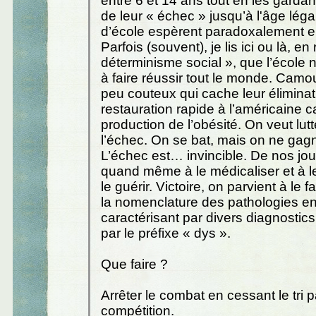
entre 6 et 14 ans tout en les gardan
de leur « échec » jusqu’à l'âge léga
d’école espèrent paradoxalement en
Parfois (souvent), je lis ici ou là, e
déterminisme social », que l’école 
à faire réussir tout le monde. Camo
peu couteux qui cache leur élimina
restauration rapide à l’américaine c
production de l’obésité. On veut lutt
l’échec. On se bat, mais on ne gag
L’échec est… invincible. De nos jou
quand même à le médicaliser et à l
le guérir. Victoire, on parvient à le f
la nomenclature des pathologies en
caractérisant par divers diagnosti
par le préfixe « dys ».
Que faire ?
Arrêter le combat en cessant le tri p
compétition.