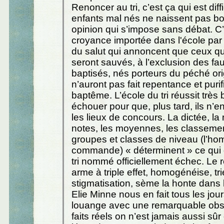
Renoncer au tri, c’est ça qui est diffi
enfants mal nés ne naissent pas bo
opinion qui s’impose sans débat. C
croyance importée dans l'école par 
du salut qui annoncent que ceux qui 
seront sauvés, à l’exclusion des fau
baptisés, nés porteurs du péché orig
n’auront pas fait repentance et purif
baptême. L’école du tri réussit très b
échouer pour que, plus tard, ils n’
les lieux de concours. La dictée, la
notes, les moyennes, les classemen
groupes et classes de niveau (l’ho
commande) « déterminent » ce qui do
tri nommé officiellement échec. Le
arme à triple effet, homogénéise, trie
stigmatisation, sème la honte dans 
Elie Minne nous en fait tous les jou
louange avec une remarquable obst
faits réels on n’est jamais aussi sû