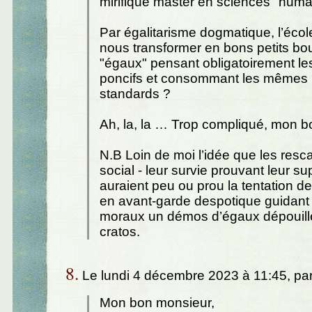
mirifique master en sciences "huma
Par égalitarisme dogmatique, l’école
nous transformer en bons petits bo
"égaux" pensant obligatoirement 
poncifs et consommant les mêmes 
standards ?
Ah, la, la … Trop compliqué, mon b
N.B Loin de moi l’idée que les resca
social - leur survie prouvant leur sup
auraient peu ou prou la tentation de
en avant-garde despotique guidant
moraux un démos d’égaux dépouillé
cratos.
8.
Le lundi 4 décembre 2023 à 11:45, pa
Mon bon monsieur,