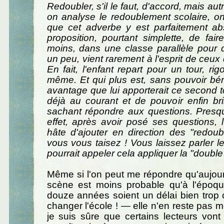
Redoubler, s'il le faut, d'accord, mais a
on analyse le redoublement scolaire, o
que cet adverbe y est parfaitement a
proposition, pourtant simplette, de fair
moins, dans une classe parallèle pour
un peu, vient rarement à l'esprit de ceux 
En fait, l'enfant repart pour un tour, ri
même. Et qui plus est, sans pouvoir bén
avantage que lui apporterait ce second to
déjà au courant et de pouvoir enfin br
sachant répondre aux questions. Presqu
effet, après avoir posé ses questions, 
hâte d'ajouter en direction des "redoub
vous vous taisez ! Vous laissez parler le
pourrait appeler cela appliquer la "double
Même si l'on peut me répondre qu'aujourd
scène est moins probable qu'à l'épo
douze années soient un délai bien trop c
changer l'école ! — elle n'en reste pas m
je suis sûre que certains lecteurs vont 