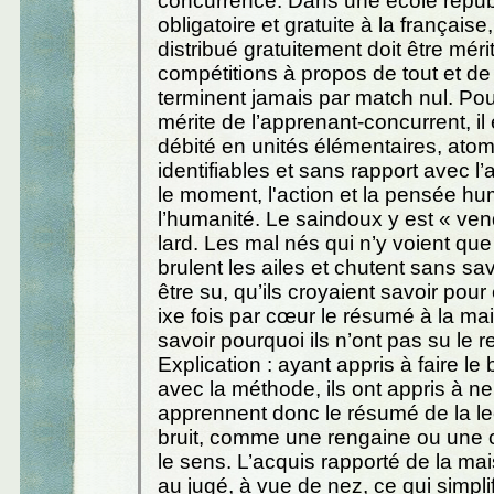
concurrence. Dans une école répub
obligatoire et gratuite à la française,
distribué gratuitement doit être méri
compétitions à propos de tout et de 
terminent jamais par match nul. Po
mérite de l’apprenant-concurrent, il
débité en unités élémentaires, ato
identifiables et sans rapport avec l’ac
le moment, l'action et la pensée hu
l’humanité. Le saindoux y est « ve
lard. Les mal nés qui n’y voient que
brulent les ailes et chutent sans sav
être su, qu’ils croyaient savoir pour 
ixe fois par cœur le résumé à la ma
savoir pourquoi ils n’ont pas su le re
Explication : ayant appris à faire le b
avec la méthode, ils ont appris à ne p
apprennent donc le résumé de la l
bruit, comme une rengaine ou une 
le sens. L’acquis rapporté de la ma
au jugé, à vue de nez, ce qui simplifie