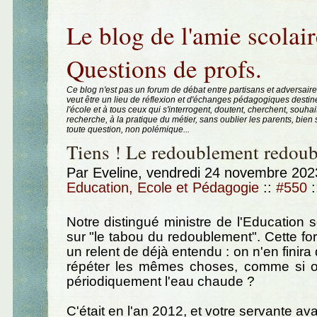
Aller au contenu
|
Aller au menu
|
Aller à la recherche
Le blog de l'amie scolair
Questions de profs.
Ce blog n'est pas un forum de débat entre partisans et adversaire
veut être un lieu de réflexion et d'échanges pédagogiques destin
l'école et à tous ceux qui s'interrogent, doutent, cherchent, souhai
recherche, à la pratique du métier, sans oublier les parents, bie
toute question, non polémique...
Tiens ! Le redoublement redoubl
Par Eveline, vendredi 24 novembre 20
Education, Ecole et Pédagogie
::
#550
:
Notre distingué ministre de l'Education s
sur "le tabou du redoublement". Cette 
un relent de déjà entendu : on n'en finir
répéter les mêmes choses, comme si o
périodiquement l'eau chaude ?
C'était en l'an 2012, et votre servante avait