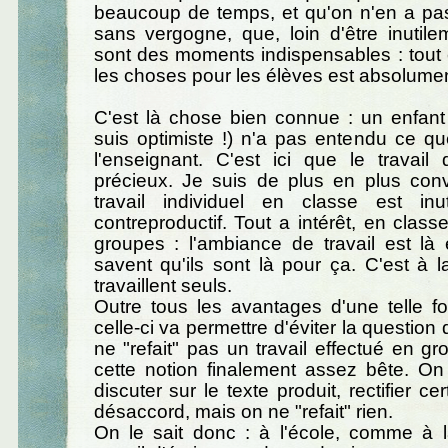
beaucoup de temps, et qu'on n'en a pas
sans vergogne, que, loin d'être inutil
sont des moments indispensables : tout c
les choses pour les élèves est absolume
C'est là chose bien connue : un enfant s
suis optimiste !) n'a pas entendu ce qu
l'enseignant. C'est ici que le travail
précieux. Je suis de plus en plus con
travail individuel en classe est in
contreproductif. Tout a intérêt, en class
groupes : l'ambiance de travail est là e
savent qu'ils sont là pour ça. C'est à l
travaillent seuls.
Outre tous les avantages d'une telle fo
celle-ci va permettre d'éviter la question d
ne "refait" pas un travail effectué en gr
cette notion finalement assez bête. On v
discuter sur le texte produit, rectifier ce
désaccord, mais on ne "refait" rien.
On le sait donc : à l'école, comme à l