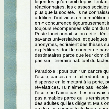
légendes qu’on croit depuis l’enfan
réactionnaires, les classes sociales
plus que la société. Ils ne connais
addition d’individus en compétition à
en « concurrence rigoureusement im
toujours récompensés s'ils ont du tal
Poste fonctionnait selon cette idéol
savants universitaires, et quelques 
anonymes, écriraient des thèses su
expéditeurs dont le courrier ne par
destinataires parce que leur domici
pas sur l’itinéraire habituel du facteu
Paradoxe : pour punir un cancre qu
l’école, parfois on le fait redoubler, 
dispense en le mettant à la porte, p
révélatrices. Tu n’aimes pas l’école
l’école ne t’aime pas. Les mauvais 
pas aimables parce qu’ils ternissent
des adultes qui les dirigent. Mais o
an de plus comme triste figure pour 