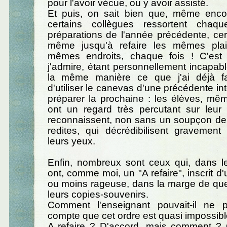
pour l'avoir vécue, ou y avoir assisté.
Et puis, on sait bien que, même enco
certains collègues ressortent chaq
préparations de l'année précédente, ce
même jusqu'à refaire les mêmes plai
mêmes endroits, chaque fois ! C'est
j'admire, étant personnellement incapabl
la même manière ce que j'ai déjà fa
d'utiliser le canevas d'une précédente in
préparer la prochaine : les élèves, mê
ont un regard très percutant sur leur 
reconnaissent, non sans un soupçon de
redites, qui décrédibilisent gravement
leurs yeux.
Enfin, nombreux sont ceux qui, dans le
ont, comme moi, un "A refaire", inscrit d
ou moins rageuse, dans la marge de qu
leurs copies-souvenirs.
Comment l'enseignant pouvait-il ne 
compte que cet ordre est quasi impossible
A refaire ? D'accord, mais comment ? 