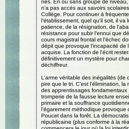
nés. En ou sans groupe de niveau, 
n’a pas accès aux savoirs scolaire
Collège. Pour continuer à fréquente
l’établissement, quel qu’il soit, il va l
patience, de la résignation, de l’ab
résistance pour subir l’ennui que d
cours magistral frontal et l’échec do
dépit que provoque l’incapacité de 
acquise. La fonction de l’écrit reste
définitivement un mystère pour ch
déchiffreur.
L’arme véritable des inégalités (de
pire que le tri. C’est l’élimination, l
des apprentissages fondamentaux 
tromperie de la fausse lecture ens
primaire et la souffrance quotidien
l’égarement méthodique provoque c
Poucet dans la forêt. La démocratisa
républicaine (plus conforme à la réa
commencera le jour où la loi interdir