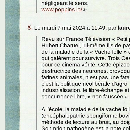
négligeant le sens.
www.poppins.io/
8.
Le mardi 7 mai 2024 à 11:49, par
laur
Revu sur France Télévision « Petit
Hubert Charuel, lui-même fils de p
de la maladie de la « Vache folle »
qui galèrent pour survivre. Trois C
pour ce cinéma vérité. Cette épizo
destructrice des neurones, provoqu
farines animales, n’est pas une fatali
c’est la politique néolibérale d’agro
industrialisation, le libre-échange et
concurrence libre, « non faussée ».
A l’école, la maladie de la vache fol
(encéphalopathie spongiforme bovi
méthode de lecture au bruit, au doigt 
Son prion pathogène est la note col