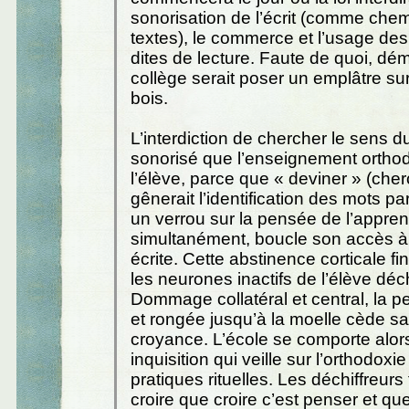
sonorisation de l’écrit (comme che
textes), le commerce et l’usage d
dites de lecture. Faute de quoi, dém
collège serait poser un emplâtre s
bois.
L’interdiction de chercher le sens d
sonorisé que l’enseignement ortho
l’élève, parce que « deviner » (che
gênerait l’identification des mots par
un verrou sur la pensée de l’apprenti
simultanément, boucle son accès à
écrite. Cette abstinence corticale fin
les neurones inactifs de l’élève déch
Dommage collatéral et central, la 
et rongée jusqu’à la moelle cède sa
croyance. L’école se comporte al
inquisition qui veille sur l’orthodoxie
pratiques rituelles. Les déchiffreurs 
croire que croire c’est penser et que 