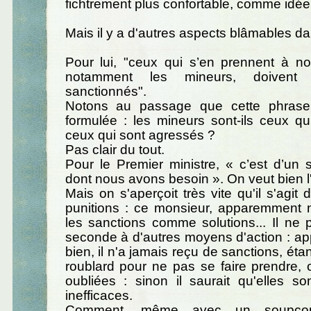
fichtrement plus confortable, comme idée
Mais il y a d'autres aspects blâmables da
Pour lui, "ceux qui s’en prennent à no
notamment les mineurs, doivent 
sanctionnés".
Notons au passage que cette phrase
formulée : les mineurs sont-ils ceux q
ceux qui sont agressés ?
Pas clair du tout.
Pour le Premier ministre, « c’est d’un su
dont nous avons besoin ». On veut bien l
Mais on s'aperçoit très vite qu'il s'agit
punitions : ce monsieur, apparemment 
les sanctions comme solutions... Il ne
seconde à d'autres moyens d'action : a
bien, il n'a jamais reçu de sanctions, ét
roublard pour ne pas se faire prendre, o
oubliées : sinon il saurait qu'elles so
inefficaces.
Comment, même avec un soupçon