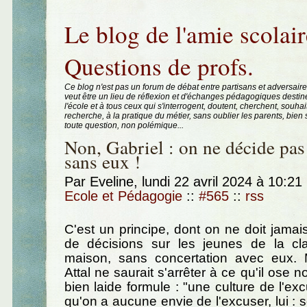
Aller au contenu
|
Aller au menu
|
Aller à la recherche
Le blog de l'amie scolair
Questions de profs.
Ce blog n'est pas un forum de débat entre partisans et adversaire
veut être un lieu de réflexion et d'échanges pédagogiques destin
l'école et à tous ceux qui s'interrogent, doutent, cherchent, souhai
recherche, à la pratique du métier, sans oublier les parents, bie
toute question, non polémique...
Non, Gabriel : on ne décide pas
sans eux !
Par Eveline, lundi 22 avril 2024 à 10:21
Ecole et Pédagogie
::
#565
::
rss
C'est un principe, dont on ne doit jamai
de décisions sur les jeunes de la c
maison, sans concertation avec eux.
Attal ne saurait s'arrêter à ce qu'il ose
bien laide formule : "une culture de l'excu
qu'on a aucune envie de l'excuser, lui : 